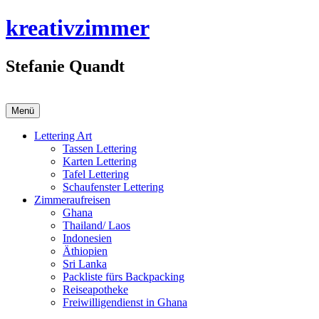
Zum
kreativzimmer
Inhalt
springen
Stefanie Quandt
Menü
Lettering Art
Tassen Lettering
Karten Lettering
Tafel Lettering
Schaufenster Lettering
Zimmeraufreisen
Ghana
Thailand/ Laos
Indonesien
Äthiopien
Sri Lanka
Packliste fürs Backpacking
Reiseapotheke
Freiwilligendienst in Ghana