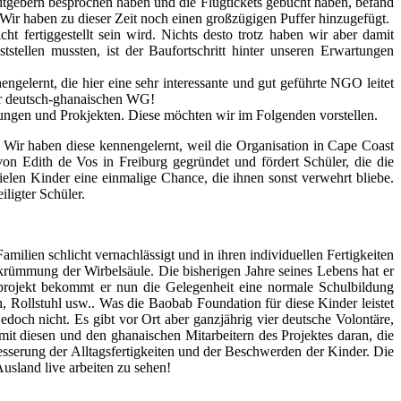
itgebern besprochen haben und die Flugtickets gebucht haben, befand
. Wir haben zu dieser Zeit noch einen großzügigen Puffer hinzugefügt.
 fertiggestellt sein wird. Nichts desto trotz haben wir aber damit
tellen mussten, ist der Baufortschritt hinter unseren Erwartungen
elernt, die hier eine sehr interessante und gut geführte NGO leitet
ner deutsch-ghanaischen WG!
htungen und Prokjekten. Diese möchten wir im Folgenden vorstellen.
Wir haben diese kennengelernt, weil die Organisation in Cape Coast
on Edith de Vos in Freiburg gegründet und fördert Schüler, die die
ielen Kinder eine einmalige Chance, die ihnen sonst verwehrt bliebe.
ligter Schüler.
milien schlicht vernachlässigt und in ihren individuellen Fertigkeiten
rkrümmung der Wirbelsäule. Die bisherigen Jahre seines Lebens hat er
lprojekt bekommt er nun die Gelegenheit eine normale Schulbildung
, Rollstuhl usw.. Was die Baobab Foundation für diese Kinder leistet
edoch nicht. Es gibt vor Ort aber ganzjährig vier deutsche Volontäre,
mit diesen und den ghanaischen Mitarbeitern des Projektes daran, die
sserung der Alltagsfertigkeiten und der Beschwerden der Kinder. Die
Ausland live arbeiten zu sehen!