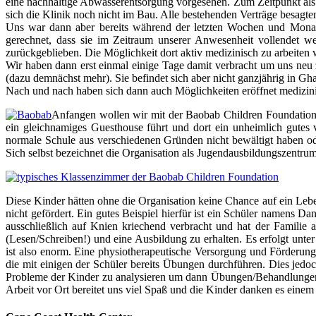
eine nachhaltige Abwasserentsorgung vorgesehen. Zum Zeitpunkt als 
sich die Klinik noch nicht im Bau. Alle bestehenden Verträge besagten
Uns war dann aber bereits während der letzten Wochen und Monate a
gerechnet, dass sie im Zeitraum unserer Anwesenheit vollendet we
zurückgeblieben. Die Möglichkeit dort aktiv medizinisch zu arbeiten w
Wir haben dann erst einmal einige Tage damit verbracht um uns neu 
(dazu demnächst mehr). Sie befindet sich aber nicht ganzjährig in Gh
Nach und nach haben sich dann auch Möglichkeiten eröffnet medizinis
Anfangen wollen wir mit der Baobab Children Foundation 
ein gleichnamiges Guesthouse führt und dort ein unheimlich gutes 
normale Schule aus verschiedenen Gründen nicht bewältigt haben oder
Sich selbst bezeichnet die Organisation als Jugendausbildungszentrum
Diese Kinder hätten ohne die Organisation keine Chance auf ein Leben 
nicht gefördert. Ein gutes Beispiel hierfür ist ein Schüler namens 
ausschließlich auf Knien kriechend verbracht und hat der Familie
(Lesen/Schreiben!) und eine Ausbildung zu erhalten. Es erfolgt unte
ist also enorm. Eine physiotherapeutische Versorgung und Förderung, 
die mit einigen der Schüler bereits Übungen durchführen. Dies jedoc
Probleme der Kinder zu analysieren um dann Übungen/Behandlungen zu
Arbeit vor Ort bereitet uns viel Spaß und die Kinder danken es einem 