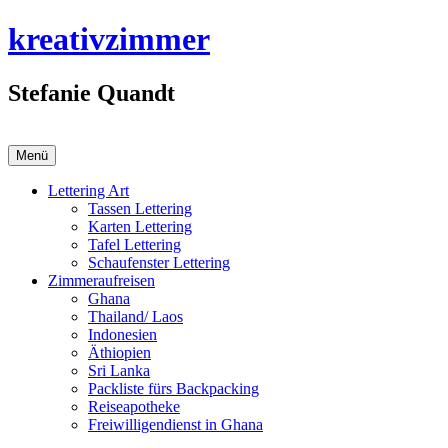
Zum
kreativzimmer
Inhalt
springen
Stefanie Quandt
Menü
Lettering Art
Tassen Lettering
Karten Lettering
Tafel Lettering
Schaufenster Lettering
Zimmeraufreisen
Ghana
Thailand/ Laos
Indonesien
Äthiopien
Sri Lanka
Packliste fürs Backpacking
Reiseapotheke
Freiwilligendienst in Ghana