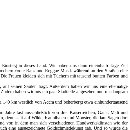
Einstieg in dieses Land. Wir haben uns dann eineinhalb Tage Zeit
sprechern coole Rap- und Reggae Musik während an den Straßen eine
ie Frauen kleiden sich mit Tüchern mit tausend bunten Farben und
 auf seinen Säulen trägt. Außerdem haben wir uns eine ehemalige
d. Zudem haben wir uns ein paar Stadtteile angesehen und uns langsam
twa 140 km westlich von Accra und beherbergt etwa einhunderttausend
d Jahre fast ausschließlich von drei Kaiserreichen, Gana, Mali und
, denn statt auf Wilde, Kannibalen und Monster, die laut Sagen dort
Land vor, in dem man sich verschiedenen Handwerkskünsten wie der
r auch eine ausgezeichnete Goldschmiedekunst gab. Und so wurde die