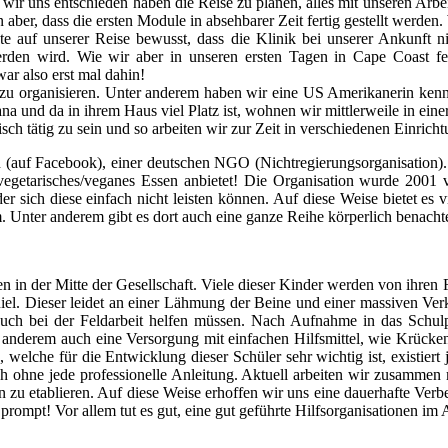
wir uns entschieden haben die Reise zu planen, alles mit unseren Arbe
 aber, dass die ersten Module in absehbarer Zeit fertig gestellt werden
uf unserer Reise bewusst, dass die Klinik bei unserer Ankunft nicht
rden wird. Wie wir aber in unseren ersten Tagen in Cape Coast fests
ar also erst mal dahin!
zu organisieren. Unter anderem haben wir eine US Amerikanerin kenneng
ana und da in ihrem Haus viel Platz ist, wohnen wir mittlerweile in ei
ch tätig zu sein und so arbeiten wir zur Zeit in verschiedenen Einric
(auf Facebook), einer deutschen NGO (Nichtregierungsorganisation). 
vegetarisches/veganes Essen anbietet! Die Organisation wurde 2001 v
 sich diese einfach nicht leisten können. Auf diese Weise bietet es v
. Unter anderem gibt es dort auch eine ganze Reihe körperlich benachtei
in der Mitte der Gesellschaft. Viele dieser Kinder werden von ihren Fa
Daniel. Dieser leidet an einer Lähmung der Beine und einer massiven Ve
 auch bei der Feldarbeit helfen müssen. Nach Aufnahme in das Schu
r anderem auch eine Versorgung mit einfachen Hilfsmittel, wie Krücken
welche für die Entwicklung dieser Schüler sehr wichtig ist, existiert j
h ohne jede professionelle Anleitung. Aktuell arbeiten wir zusammen 
 etablieren. Auf diese Weise erhoffen wir uns eine dauerhafte Verbe
prompt! Vor allem tut es gut, eine gut geführte Hilfsorganisationen im 