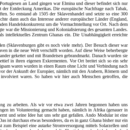
Portugiesen an Land gingen war Elmina und dieser befindet sich nur
it der Entdeckung Amerikas. Die europäische Nachfrage nach Tabak,
ten. So entstand ab 1505 der Sklavenhandel und setzte so eine 300
chte dann auch das Interesse anderer europäischer Länder (England,
rnden Handelskonkurrenz um die Vormachtstellung vor Ort. Nach dem
lgte war die Missionierung und Kolonialisierung des gesamten Landes.
ls intellektuelles Zentrum Ghanas ein. Die Unabhängigkeit erreichte
en (Sklavenburgen gibt es noch viele mehr). Der Besuch dieser war
ven in die neue Welt verschifft worden. Auf diese Weise beherbergte
inander gekettet und mit Brandeisen gebrandmarkt. Danach wurden sie
tief in ihren eigenen Exkrementen. Vor Ort breitet sich so ein sehr
folgsam waren wurden in einen Raum ohne Licht und Verbindung nach
 vor der Ankunft der Europäer, nämlich mit den Arabern, Römern und
involviert waren. So haben wir hier auch Menschen getroffen, die
ung zu arbeiten. Als wir vor etwa zwei Jahren begonnen haben uns
ngen im Volunteering gemacht haben, nämlich in Afrika (genauer in
t und seine Idee hat uns sehr gut gefallen. Ando Modular ist eine
s ist durchaus etwas besonderes, da es in ganz Ghana bisher nur ein
st zum Beispiel eine autarke Stromversorgung mittels Solarzellen und