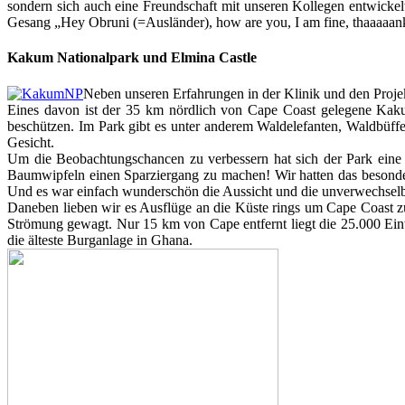
sondern sich auch eine Freundschaft mit unseren Kollegen entwickelt
Gesang „Hey Obruni (=Ausländer), how are you, I am fine, thaaaaan
Kakum Nationalpark und Elmina Castle
Neben unseren Erfahrungen in der Klinik und den Proj
Eines davon ist der 35 km nördlich von Cape Coast gelegene Kaku
beschützen. Im Park gibt es unter anderem Waldelefanten, Waldbüff
Gesicht.
Um die Beobachtungschancen zu verbessern hat sich der Park eine an
Baumwipfeln einen Sparziergang zu machen! Wir hatten das besonder
Und es war einfach wunderschön die Aussicht und die unverwechselb
Daneben lieben wir es Ausflüge an die Küste rings um Cape Coast zu
Strömung gewagt. Nur 15 km von Cape entfernt liegt die 25.000 Ein
die älteste Burganlage in Ghana.