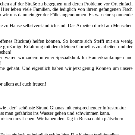
nschen auf der Straße zu begegnen und deren Probleme vor Ort einfach
ier leben viele Familien, die lediglich von ihrem gefangenen Fisch
n wir uns dann einiger der Fälle angenommen. Es war eine spannende
die zu Hause selbstverständlich sind. Das Arbeiten direkt am Menschen
ffenes Rückrat) helfen können. So konnte sich Steffi mit ein wenig
 großartige Erfahrung mit dem kleinen Cornelius zu arbeiten und der
sehen!
hen waren wir zudem in einer Spezialklinik für Hauterkrankungen und
!
ume gehabt. Und eigentlich haben wir jetzt genug Können um unsere
r allem auf euch freuen!
wie „der“ schönste Strand Ghanas mit entsprechender Infrastruktur
h, dass man gefahrlos ins Wasser gehen und schwimmen kann.
risten ums Leben. Wir haben den Tag in Busua dahin plätschern
 ist einfach unheimlich schön hier. Die kleinen traditionellen