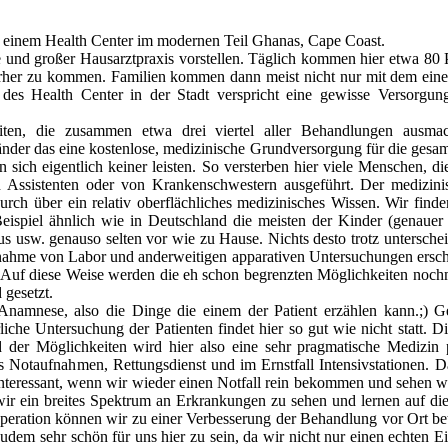
 in einem Health Center im modernen Teil Ghanas, Cape Coast.
nd großer Hausarztpraxis vorstellen. Täglich kommen hier etwa 80 Pa
erher zu kommen. Familien kommen dann meist nicht nur mit dem einen
des Health Center in der Stadt verspricht eine gewisse Versorgung
heiten, die zusammen etwa drei viertel aller Behandlungen ausma
änder das eine kostenlose, medizinische Grundversorgung für die gesa
sich eigentlich keiner leisten. So versterben hier viele Menschen, d
Assistenten oder von Krankenschwestern ausgeführt. Der medizinisch
durch über ein relativ oberflächliches medizinisches Wissen. Wir fin
ispiel ähnlich wie in Deutschland die meisten der Kinder (genauer 
s usw. genauso selten vor wie zu Hause. Nichts desto trotz unterscheide
enahme von Labor und anderweitigen apparativen Untersuchungen ersch
 Auf diese Weise werden die eh schon begrenzten Möglichkeiten nochma
 gesetzt.
Anamnese, also die Dinge die einem der Patient erzählen kann.;) Ge
iche Untersuchung der Patienten findet hier so gut wie nicht statt. 
 der Möglichkeiten wird hier also eine sehr pragmatische Medizin 
us Notaufnahmen, Rettungsdienst und im Ernstfall Intensivstationen.
 interessant, wenn wir wieder einen Notfall rein bekommen und sehen wie
r ein breites Spektrum an Erkrankungen zu sehen und lernen auf die
eration können wir zu einer Verbesserung der Behandlung vor Ort bet
dem sehr schön für uns hier zu sein, da wir nicht nur einen echten 