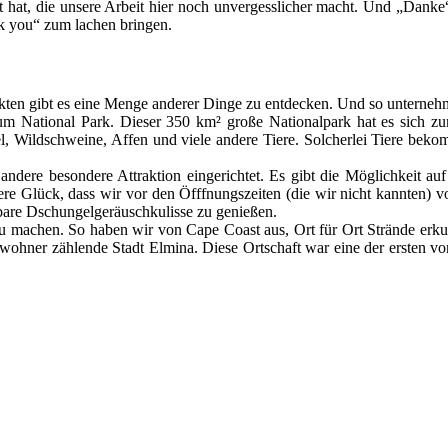
 hat, die unsere Arbeit hier noch unvergesslicher macht. Und „Danke“ 
k you“ zum lachen bringen.
ekten gibt es eine Menge anderer Dinge zu entdecken. Und so untern
m National Park. Dieser 350 km² große Nationalpark hat es sich z
el, Wildschweine, Affen und viele andere Tiere. Solcherlei Tiere bek
dere besondere Attraktion eingerichtet. Es gibt die Möglichkeit auf 
e Glück, dass wir vor den Öfffnungszeiten (die wir nicht kannten) 
are Dschungelgeräuschkulisse zu genießen.
 machen. So haben wir von Cape Coast aus, Ort für Ort Strände erkun
wohner zählende Stadt Elmina. Diese Ortschaft war eine der ersten v