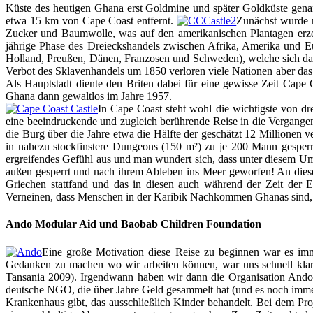
Küste des heutigen Ghana erst Goldmine und später Goldküste genan
etwa 15 km von Cape Coast entfernt.
Zunächst wurde n
Zucker und Baumwolle, was auf den amerikanischen Plantagen erzeu
jährige Phase des Dreieckshandels zwischen Afrika, Amerika und Eu
Holland, Preußen, Dänen, Franzosen und Schweden), welche sich da
Verbot des Sklavenhandels um 1850 verloren viele Nationen aber das 
Als Hauptstadt diente den Briten dabei für eine gewisse Zeit Cape 
Ghana dann gewaltlos im Jahre 1957.
In Cape Coast steht wohl die wichtigste von d
eine beeindruckende und zugleich berührende Reise in die Vergangen
die Burg über die Jahre etwa die Hälfte der geschätzt 12 Millionen
in nahezu stockfinstere Dungeons (150 m²) zu je 200 Mann gesperrt.
ergreifendes Gefühl aus und man wundert sich, dass unter diesem 
außen gesperrt und nach ihrem Ableben ins Meer geworfen! An diese
Griechen stattfand und das in diesen auch während der Zeit der 
Verneinen, dass Menschen in der Karibik Nachkommen Ghanas sind, sc
Ando Modular Aid und Baobab Children Foundation
Eine große Motivation diese Reise zu beginnen war es im
Gedanken zu machen wo wir arbeiten können, war uns schnell klar,
Tansania 2009). Irgendwann haben wir dann die Organisation Ando 
deutsche NGO, die über Jahre Geld gesammelt hat (und es noch immer
Krankenhaus gibt, das ausschließlich Kinder behandelt. Bei dem Proj