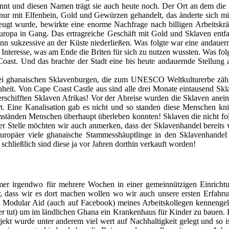
nt und diesen Namen trägt sie auch heute noch. Der Ort an dem die 
ur mit Elfenbein, Gold und Gewürzen gehandelt, das änderte sich m
gt wurde, bewirkte eine enorme Nachfrage nach billigen Arbeitskräf
ropa in Gang. Das ertragreiche Geschäft mit Gold und Sklaven entfa
nn sukzessive an der Küste niederließen. Was folgte war eine andaue
Interesse, was am Ende die Briten für sich zu nutzen wussten. Was fo
Coast. Und das brachte der Stadt eine bis heute andauernde Stellung a
rei ghanaischen Sklavenburgen, die zum UNESCO Weltkulturerbe zähl
heit. Von Cape Coast Castle aus sind alle drei Monate eintausend Skla
 verschifften Sklaven Afrikas! Vor der Abreise wurden die Sklaven ane
 Eine Kanalisation gab es nicht und so standen diese Menschen kniet
Umständen Menschen überhaupt überleben konnten! Sklaven die nicht 
r Stelle möchten wir auch anmerken, dass der Sklavenhandel bereits
Europäer viele ghanaische Stammesshäuptlinge in den Sklavenhandel 
hließlich sind diese ja vor Jahren dorthin verkauft worden!
mer irgendwo für mehrere Wochen in einer gemeinnützigen Einricht
 dass wir es dort machen wollen wo wir auch unsere ersten Erfahru
Modular Aid (auch auf Facebook) meines Arbeitskollegen kennengelern
 tut) um im ländlichen Ghana ein Krankenhaus für Kinder zu bauen. Da
ekt wurde unter anderem viel wert auf Nachhaltigkeit gelegt und so i