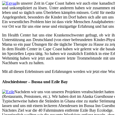
In unserer Zeit in Cape Coast haben wir auch eine kanadisc
und unkompliziert zu lösen. Unter anderem haben wir zusammen mit 
leben und so täglich ums Überleben kämpfen müssen. Geld für mediz
Angelegenheit, besonders die Kinder im Dorf haben sich alle um uns
Ein wesentliches Problem hier ist dass viele Menschen Analphabeten s
vor Ort war für uns eine neue und einzigartige Erfahrung und hat uns 
Im Health Center hat uns eine Krankenschwester gefragt, ob wir ih
Unterstützung aus Deutschland (von einer befreundeten Kinder-Physi
Mama so ein paar Übungen für die tägliche Therapie zu Hause zu zeig
In dem Health Center in Cape Coast haben wir gelernt wie die basal
im Speziellen Lepra tätig. So haben wir zusätzlich Einblick in eine 
Wehmütig haben wir jetzt auch unsere letzte Trommelstunde mit un
Nachbarn wach zu halten.
Mit all diesen Erlebnissen und Erfahrungen werden wir jetzt eine Wo
Abschiedstour – Busua und Ezile Bay
Nachdem wir uns von unseren Projekten verabschiedet hatten s
(Restaurants, Pensionen, etc.). Wir haben dort im Alaska Guesthouse 
Typischerweise haben die Stränden in Ghana eine zu starke Strömun
lassen und uns mit einem leckeren Abendessen im Busua Inn Guesth
Nächstes Ziel war die 40 Fahrminuten entfernte Ezile Bay Ecolodge.
Ursprünglich wollten wir die gesamte Westküste entlang traveln, aber