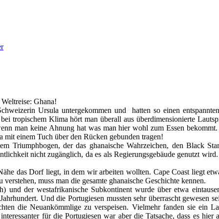
er
 Weltreise: Ghana!
chweizerin Ursula untergekommen und hatten so einen entspannten 
: bei tropischem Klima hört man überall aus überdimensionierte Laut
 wenn man keine Ahnung hat was man hier wohl zum Essen bekommt. D
ika mit einem Tuch über den Rücken gebunden tragen!
m Triumphbogen, der das ghanaische Wahrzeichen, den Black Star,
entlichkeit nicht zugänglich, da es als Regierungsgebäude genutzt wir
ähe das Dorf liegt, in dem wir arbeiten wollten. Cape Coast liegt e
u verstehen, muss man die gesamte ghanaische Geschichte kennen.
h) und der westafrikanische Subkontinent wurde über etwa eintausen
Jahrhundert. Und die Portugiesen mussten sehr überrascht gewesen sein
achten die Neuankömmlige zu verspeisen. Vielmehr fanden sie ein 
teressanter für die Portugiesen war aber die Tatsache, dass es hie