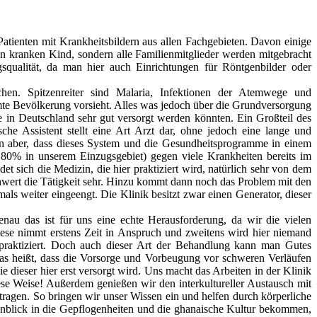
tienten mit Krankheitsbildern aus allen Fachgebieten. Davon einige
 kranken Kind, sondern alle Familienmitglieder werden mitgebracht
squalität, da man hier auch Einrichtungen für Röntgenbilder oder
chen. Spitzenreiter sind Malaria, Infektionen der Atemwege und
mte Bevölkerung vorsieht. Alles was jedoch über die Grundversorgung
ie in Deutschland sehr gut versorgt werden könnten. Ein Großteil des
e Assistent stellt eine Art Arzt dar, ohne jedoch eine lange und
den aber, dass dieses System und die Gesundheitsprogramme in einem
80% in unserem Einzugsgebiet) gegen viele Krankheiten bereits im
t sich die Medizin, die hier praktiziert wird, natürlich sehr von dem
wert die Tätigkeit sehr. Hinzu kommt dann noch das Problem mit den
ls weiter eingeengt. Die Klinik besitzt zwar einen Generator, dieser
nau das ist für uns eine echte Herausforderung, da wir die vielen
Diese nimmt erstens Zeit in Anspruch und zweitens wird hier niemand
praktiziert. Doch auch dieser Art der Behandlung kann man Gutes
 Das heißt, dass die Vorsorge und Vorbeugung vor schweren Verläufen
 dieser hier erst versorgt wird. Uns macht das Arbeiten in der Klinik
se Weise! Außerdem genießen wir den interkultureller Austausch mit
ragen. So bringen wir unser Wissen ein und helfen durch körperliche
Einblick in die Gepflogenheiten und die ghanaische Kultur bekommen,