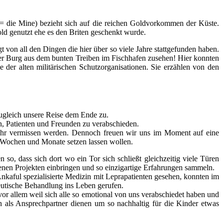
= die Mine) bezieht sich auf die reichen Goldvorkommen der Küste.
ld genutzt ehe es den Briten geschenkt wurde.
von all den Dingen die hier über so viele Jahre stattgefunden haben.
der Burg aus dem bunten Treiben im Fischhafen zusehen! Hier konnten
 der alten militärischen Schutzorganisationen. Sie erzählen von den
ugleich unsere Reise dem Ende zu.
n, Patienten und Freunden zu verabschieden.
, sehr vermissen werden. Dennoch freuen wir uns im Moment auf eine
en Wochen und Monate setzen lassen wollen.
 so, dass sich dort wo ein Tor sich schließt gleichzeitig viele Türen
enen Projekten einbringen und so einzigartige Erfahrungen sammeln.
Ankaful spezialisierte Medizin mit Leprapatienten gesehen, konnten im
utische Behandlung ins Leben gerufen.
or allem weil sich alle so emotional von uns verabschiedet haben und
in als Ansprechpartner dienen um so nachhaltig für die Kinder etwas