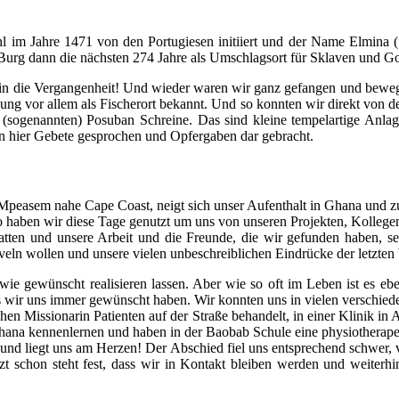
 im Jahre 1471 von den Portugiesen initiiert und der Name Elmina (
Burg dann die nächsten 274 Jahre als Umschlagsort für Sklaven und Go
e in die Vergangenheit! Und wieder waren wir ganz gefangen und bewegt 
ung vor allem als Fischerort bekannt. Und so konnten wir direkt von 
(sogenannten) Posuban Schreine. Das sind kleine tempelartige Anlage
n hier Gebete gesprochen und Opfergaben dar gebracht.
peasem nahe Cape Coast, neigt sich unser Aufenthalt in Ghana und z
o haben wir diese Tage genutzt um uns von unseren Projekten, Kollege
it hatten und unsere Arbeit und die Freunde, die wir gefunden haben
raveln wollen und unsere vielen unbeschreiblichen Eindrücke der letzt
ie gewünscht realisieren lassen. Aber wie so oft im Leben ist es eben
s wir uns immer gewünscht haben. Wir konnten uns in vielen verschied
hen Missionarin Patienten auf der Straße behandelt, in einer Klinik in 
hana kennenlernen und haben in der Baobab Schule eine physiotherape
und liegt uns am Herzen! Der Abschied fiel uns entsprechend schwer, v
zt schon steht fest, dass wir in Kontakt bleiben werden und weiterh