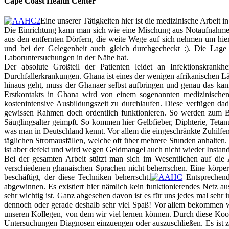
Cape Coast Health Center
Eine unserer Tätigkeiten hier ist die medizinische Arbeit
Die Einrichtung kann man sich wie eine Mischung aus Notaufnahme u
aus den entfernten Dörfern, die weite Wege auf sich nehmen um hi
und bei der Gelegenheit auch gleich durchgecheckt :). Die Lage 
Laboruntersuchungen in der Nähe hat.
Der absolute Großteil der Patienten leidet an Infektionskrank
Durchfallerkrankungen. Ghana ist eines der wenigen afrikanischen L
hinaus geht, muss der Ghanaer selbst aufbringen und genau das kann 
Erstkontakts in Ghana wird von einem sogenannten medizinischen 
kostenintensive Ausbildungszeit zu durchlaufen. Diese verfügen da
gewissen Rahmen doch ordentlich funktionieren. So werden zum Be
Säuglingsalter geimpft. So kommen hier Gelbfieber, Diphterie, Tetanu
was man in Deutschland kennt. Vor allem die eingeschränkte Zuhilf
täglichen Stromausfällen, welche oft über mehrere Stunden anhalten.
ist aber defekt und wird wegen Geldmangel auch nicht wieder Instand
Bei der gesamten Arbeit stützt man sich im Wesentlichen auf die 
verschiedenen ghanaischen Sprachen nicht beherrschen. Eine körperl
beschäftigt, der diese Techniken beherrscht.
Entsprechend
abgewinnen. Es existiert hier nämlich kein funktionierendes Netz a
sehr wichtig ist. Ganz abgesehen davon ist es für uns jedes mal sehr
dennoch oder gerade deshalb sehr viel Spaß! Vor allem bekommen wi
unseren Kollegen, von dem wir viel lernen können. Durch diese Koop
Untersuchungen Diagnosen einzuengen oder auszuschließen. Es ist zu