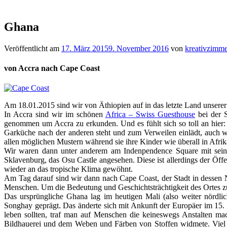
Ghana
Veröffentlicht am
17. März 2015
9. November 2016
von
kreativzimm
von Accra nach Cape Coast
Am 18.01.2015 sind wir von Äthiopien auf in das letzte Land unserer
In Accra sind wir im schönen
Africa – Swiss Guesthouse
bei der S
genommen um Accra zu erkunden. Und es fühlt sich so toll an hier
Garküche nach der anderen steht und zum Verweilen einlädt, auch
allen möglichen Mustern während sie ihre Kinder wie überall in Afr
Wir waren dann unter anderem am Indenpendence Square mit seine
Sklavenburg, das Osu Castle angesehen. Diese ist allerdings der Öff
wieder an das tropische Klima gewöhnt.
Am Tag darauf sind wir dann nach Cape Coast, der Stadt in dessen N
Menschen. Um die Bedeutung und Geschichtsträchtigkeit des Ortes z
Das ursprüngliche Ghana lag im heutigen Mali (also weiter nördlic
Songhay geprägt. Das änderte sich mit Ankunft der Europäer im 15. 
leben sollten, traf man auf Menschen die keineswegs Anstalten m
Bildhauerei und dem Weben und Färben von Stoffen widmete. Viel in