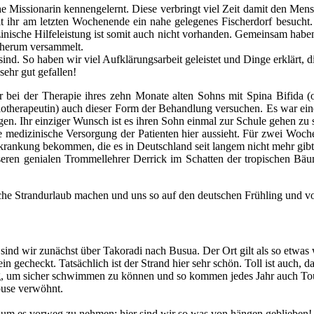
he Missionarin kennengelernt. Diese verbringt viel Zeit damit den Me
ihr am letzten Wochenende ein nahe gelegenes Fischerdorf besucht. H
inische Hilfeleistung ist somit auch nicht vorhanden. Gemeinsam habe
 herum versammelt.
ind. So haben wir viel Aufklärungsarbeit geleistet und Dinge erklärt, 
sehr gut gefallen!
r bei der Therapie ihres zehn Monate alten Sohns mit Spina Bifida (o
otherapeutin) auch dieser Form der Behandlung versuchen. Es war eine
en. Ihr einziger Wunsch ist es ihren Sohn einmal zur Schule gehen zu 
e medizinische Versorgung der Patienten hier aussieht. Für zwei Woc
Erkrankung bekommen, die es in Deutschland seit langem nicht mehr gibt
seren genialen Trommellehrer Derrick im Schatten der tropischen Bä
che Strandurlaub machen und uns so auf den deutschen Frühling und vo
ind wir zunächst über Takoradi nach Busua. Der Ort gilt als so etwas 
ein gecheckt. Tatsächlich ist der Strand hier sehr schön. Toll ist auc
g, um sicher schwimmen zu können und so kommen jedes Jahr auch Tou
ouse verwöhnt.
 um es vorweg zu nehmen: hier sind wir so was von hängen geblieben! Es