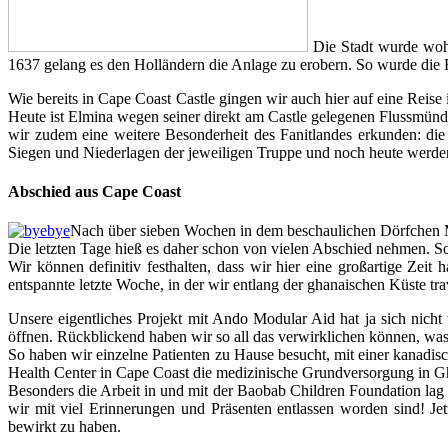
Die Stadt wurde wohl
1637 gelang es den Holländern die Anlage zu erobern. So wurde die 
Wie bereits in Cape Coast Castle gingen wir auch hier auf eine Reis
Heute ist Elmina wegen seiner direkt am Castle gelegenen Flussmünd
wir zudem eine weitere Besonderheit des Fanitlandes erkunden: die 
Siegen und Niederlagen der jeweiligen Truppe und noch heute werde
Abschied aus Cape Coast
Nach über sieben Wochen in dem beschaulichen Dörfchen M
Die letzten Tage hieß es daher schon von vielen Abschied nehmen. S
Wir können definitiv festhalten, dass wir hier eine großartige Ze
entspannte letzte Woche, in der wir entlang der ghanaischen Küste t
Unsere eigentliches Projekt mit Ando Modular Aid hat ja sich nicht w
öffnen. Rückblickend haben wir so all das verwirklichen können, wa
So haben wir einzelne Patienten zu Hause besucht, mit einer kanadisc
Health Center in Cape Coast die medizinische Grundversorgung in G
Besonders die Arbeit in und mit der Baobab Children Foundation lag 
wir mit viel Erinnerungen und Präsenten entlassen worden sind! Jet
bewirkt zu haben.