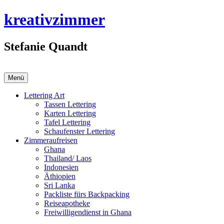
Zum
kreativzimmer
Inhalt
springen
Stefanie Quandt
Menü
Lettering Art
Tassen Lettering
Karten Lettering
Tafel Lettering
Schaufenster Lettering
Zimmeraufreisen
Ghana
Thailand/ Laos
Indonesien
Äthiopien
Sri Lanka
Packliste fürs Backpacking
Reiseapotheke
Freiwilligendienst in Ghana