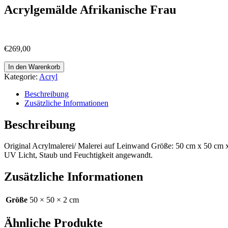
Acrylgemälde Afrikanische Frau
€
269,00
Acrylgemälde
In den Warenkorb
Afrikanische
Kategorie:
Acryl
Frau
Menge
Beschreibung
Zusätzliche Informationen
Beschreibung
Original Acrylmalerei/ Malerei auf Leinwand Größe: 50 cm x 50 cm 
UV Licht, Staub und Feuchtigkeit angewandt.
Zusätzliche Informationen
Größe
50 × 50 × 2 cm
Ähnliche Produkte