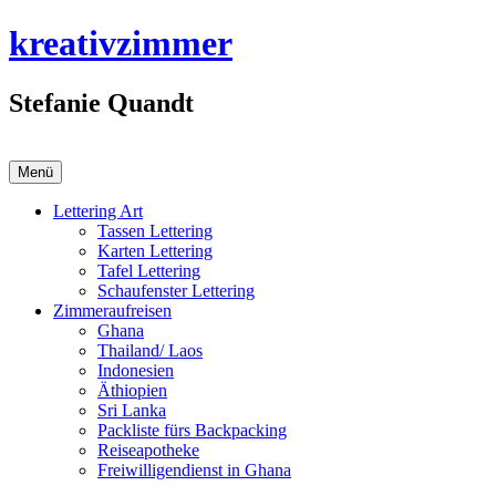
Zum
kreativzimmer
Inhalt
springen
Stefanie Quandt
Menü
Lettering Art
Tassen Lettering
Karten Lettering
Tafel Lettering
Schaufenster Lettering
Zimmeraufreisen
Ghana
Thailand/ Laos
Indonesien
Äthiopien
Sri Lanka
Packliste fürs Backpacking
Reiseapotheke
Freiwilligendienst in Ghana