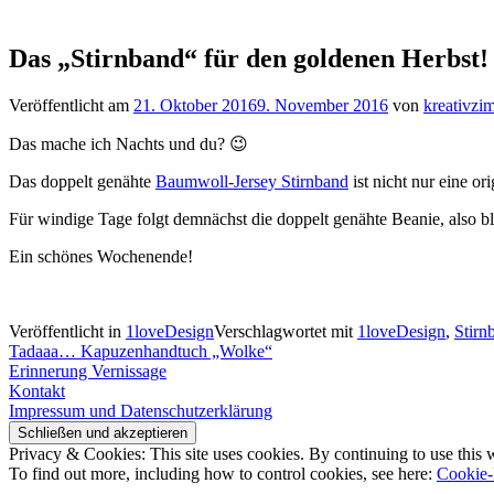
Das „Stirnband“ für den goldenen Herbst!
Veröffentlicht am
21. Oktober 2016
9. November 2016
von
kreativzi
Das mache ich Nachts und du? 😉
Das doppelt genähte
Baumwoll-Jersey Stirnband
ist nicht nur eine o
Für windige Tage folgt demnächst die doppelt genähte Beanie, also bl
Ein schönes Wochenende!
Veröffentlicht in
1loveDesign
Verschlagwortet mit
1loveDesign
,
Stirn
Beitragsnavigation
Tadaaa… Kapuzenhandtuch „Wolke“
Erinnerung Vernissage
Kontakt
Impressum und Datenschutzerklärung
Privacy & Cookies: This site uses cookies. By continuing to use this w
To find out more, including how to control cookies, see here:
Cookie-