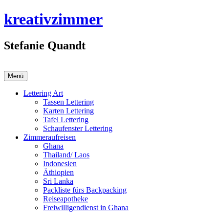
Zum
kreativzimmer
Inhalt
springen
Stefanie Quandt
Menü
Lettering Art
Tassen Lettering
Karten Lettering
Tafel Lettering
Schaufenster Lettering
Zimmeraufreisen
Ghana
Thailand/ Laos
Indonesien
Äthiopien
Sri Lanka
Packliste fürs Backpacking
Reiseapotheke
Freiwilligendienst in Ghana