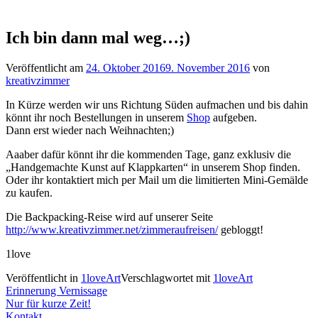
Ich bin dann mal weg…;)
Veröffentlicht am
24. Oktober 2016
9. November 2016
von
kreativzimmer
In Kürze werden wir uns Richtung Süden aufmachen und bis dahin
könnt ihr noch Bestellungen in unserem
Shop
aufgeben.
Dann erst wieder nach Weihnachten;)
Aaaber dafür könnt ihr die kommenden Tage, ganz exklusiv die
„Handgemachte Kunst auf Klappkarten“ in unserem Shop finden.
Oder ihr kontaktiert mich per Mail um die limitierten Mini-Gemälde
zu kaufen.
Die Backpacking-Reise wird auf unserer Seite
http://www.kreativzimmer.net/zimmeraufreisen/
gebloggt!
1love
Veröffentlicht in
1loveArt
Verschlagwortet mit
1loveArt
Beitragsnavigation
Erinnerung Vernissage
Nur für kurze Zeit!
Kontakt