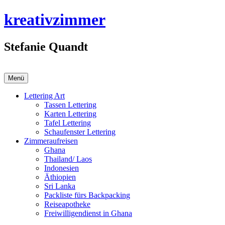
Zum
kreativzimmer
Inhalt
springen
Stefanie Quandt
Menü
Lettering Art
Tassen Lettering
Karten Lettering
Tafel Lettering
Schaufenster Lettering
Zimmeraufreisen
Ghana
Thailand/ Laos
Indonesien
Äthiopien
Sri Lanka
Packliste fürs Backpacking
Reiseapotheke
Freiwilligendienst in Ghana