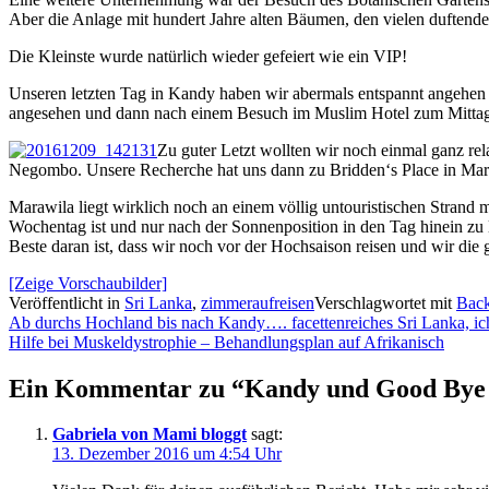
Aber die Anlage mit hundert Jahre alten Bäumen, den vielen duftend
Die Kleinste wurde natürlich wieder gefeiert wie ein VIP!
Unseren letzten Tag in Kandy haben wir abermals entspannt angehen 
angesehen und dann nach einem Besuch im Muslim Hotel zum Mittag
Zu guter Letzt wollten wir noch einmal ganz re
Negombo. Unsere Recherche hat uns dann zu Bridden‘s Place in Mara
Marawila liegt wirklich noch an einem völlig untouristischen Strand m
Wochentag ist und nur nach der Sonnenposition in den Tag hinein zu 
Beste daran ist, dass wir noch vor der Hochsaison reisen und wir die
[Zeige Vorschaubilder]
Veröffentlicht in
Sri Lanka
,
zimmeraufreisen
Verschlagwortet mit
Back
Beitragsnavigation
Ab durchs Hochland bis nach Kandy…. facettenreiches Sri Lanka, ich
Hilfe bei Muskeldystrophie – Behandlungsplan auf Afrikanisch
Ein Kommentar zu “
Kandy und Good Bye S
Gabriela von Mami bloggt
sagt:
13. Dezember 2016 um 4:54 Uhr