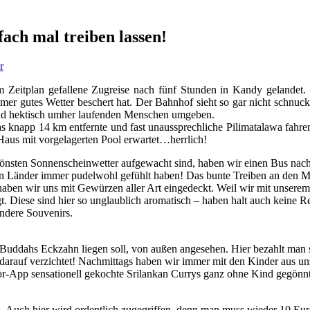
ch mal treiben lassen!
r
 Zeitplan gefallene Zugreise nach fünf Stunden in Kandy gelandet. 
r gutes Wetter beschert hat. Der Bahnhof sieht so gar nicht schnuckeli
und hektisch umher laufenden Menschen umgeben.
as knapp 14 km entfernte und fast unaussprechliche Pilimatalawa fahr
 Haus mit vorgelagerten Pool erwartet…herrlich!
schönsten Sonnenscheinwetter aufgewacht sind, haben wir einen Bus nac
rren Länder immer pudelwohl gefühlt haben! Das bunte Treiben an den 
 haben wir uns mit Gewürzen aller Art eingedeckt. Weil wir mit unsere
t. Diese sind hier so unglaublich aromatisch – haben halt auch keine 
andere Souvenirs.
uddahs Eckzahn liegen soll, von außen angesehen. Hier bezahlt man s
 darauf verzichtet! Nachmittags haben wir immer mit den Kinder aus u
-App sensationell gekochte Srilankan Currys ganz ohne Kind gegönnt!
 Auch hier wird ordentlich zugegriffen, denn man muss wieder 10 Eur