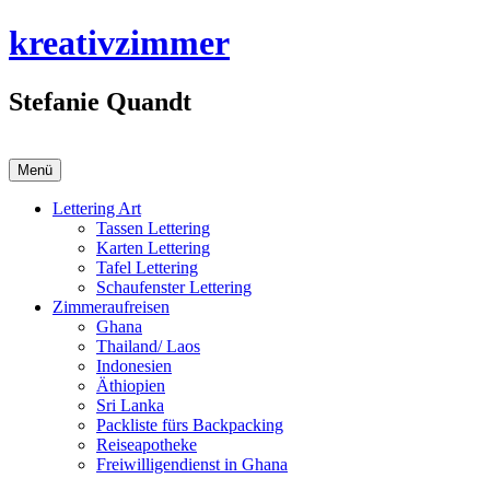
Zum
kreativzimmer
Inhalt
springen
Stefanie Quandt
Menü
Lettering Art
Tassen Lettering
Karten Lettering
Tafel Lettering
Schaufenster Lettering
Zimmeraufreisen
Ghana
Thailand/ Laos
Indonesien
Äthiopien
Sri Lanka
Packliste fürs Backpacking
Reiseapotheke
Freiwilligendienst in Ghana