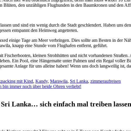
en Blüten, den unzähligen Flughunden in den Baumkronen und den Affe
lassen und sind ein wenig durch die Stadt geschlendert. Haben uns d
essen entspannt den Heimweg angetreten.
laxed einige Tage am Meer verbringen. Dies sollte am Besten in der N
wila, knapp eine Stunde vom Flughafen entfernt, geführt.
it Fischerbooten, kleinen Strohhütten und nicht vorhandenen Straßen. A
leben. Ein Pool, eine Hängematte unter Palmen und ein Regal voller Bü
 gesamte Anlage für uns alleine haben! Wenn uns doch langweilig ist, d
packing mit Kind
,
Kandy
,
Marawila
,
Sri Lanka
,
zimmeraufreisen
 bin immer noch über beide Ohren verliebt!
ri Lanka… sich einfach mal treiben lassen