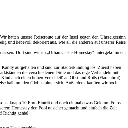
Wir hatten unsere Reiseroute auf der Insel gegen den Uhrzeigersinn
g und liebevoll dekoriert aus, wie all die anderen auf unserer Reise
en lassen. Dort sind wir im „Urban Castle Homestay“ untergekommen.
h Kandy aufgehalten und sind zur Stadterkundung los. Zuerst haben
Marktständen die verschiedenen Düfte und das rege Verhandeln mit
m Kind auch einen hohen Verschleiß an Obst und Rotis (Fladenbrot)
Reise halb um den Globus hinter sich! Außerdem kauften wir noch
onst knapp 10 Euro Eintritt und noch einmal etwas Geld um Fotos
nserem Homestay den Pool unsicher gemacht und einfach die Zeit
 Richtig genial!
o pro Nase bezahlen.