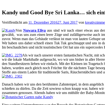
Kandy und Good Bye Sri Lanka… sich einfa
Veröffentlicht am
11. Dezember 2016
27. Juni 2017
von
kreativzimme
Von
Nuwara Eliya
aus sind wir nach einer etwas aus dem
gewählt, was uns zum einen leere Züge und zufälligerweise auch imme
zuvor. Wenn man das Gebäude verlässt ist man von lauten Gehupe 
Wir haben uns daher schnell einen Tuk Tuk geschnappt und uns in d
Im beschaulichen und nicht touristischen Ort hat uns ein supercooles
Als wir nach unserer ersten fantastischen Nacht, mit 
wir die lokale Markthalle aufgesucht, wo wir uns bisher in aller He
den Standbesitzern lieben wir einfach. Mit der Kleinen im Tragetuch
haben, wurden auch gleich noch Früchte für die nächsten Tage besorg
Stoffe aus einem Laden für traditionelle Saris, Räucherstäbchen und 
Danach haben wir uns den berühmten Zahntempel, in dem angeblich B
schießen zu dürfen. Da die Zeit sowieso schon knapp war, haben wir
zusammen genossen. Abends haben wir uns mithilfe der Baby-Monitor
Eine weitere Unternehmung war der Besuch des Botanischen Gartens.