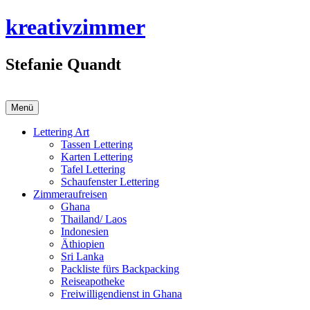
Zum
kreativzimmer
Inhalt
springen
Stefanie Quandt
Menü
Lettering Art
Tassen Lettering
Karten Lettering
Tafel Lettering
Schaufenster Lettering
Zimmeraufreisen
Ghana
Thailand/ Laos
Indonesien
Äthiopien
Sri Lanka
Packliste fürs Backpacking
Reiseapotheke
Freiwilligendienst in Ghana