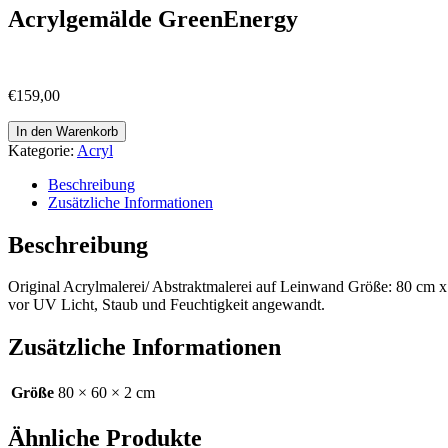
Acrylgemälde GreenEnergy
€
159,00
Acrylgemälde
In den Warenkorb
GreenEnergy
Kategorie:
Acryl
Menge
Beschreibung
Zusätzliche Informationen
Beschreibung
Original Acrylmalerei/ Abstraktmalerei auf Leinwand Größe: 80 cm 
vor UV Licht, Staub und Feuchtigkeit angewandt.
Zusätzliche Informationen
Größe
80 × 60 × 2 cm
Ähnliche Produkte