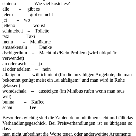
sinteno – Wie viel kostet es?
alle – gibt es
jelem – gibt es nicht
jet – wo
jetteno – wo ist
schintebett – Toilette
taxi – Taxi
menu – Menükarte
amasekenalu – Danke
dschigerilum – Macht nix/Kein Problem (wird ubiquitär
verwendet)
au oder asch – ja
ai oder adelem – nein
alfaligem – will ich nicht (für die unzähligen Angebote, die man
bekommt genügt meist ein „ai alfaligem“ und man wird in Ruhe
gelassen)
woradschala – aussteigen (im Minibus rufen wenn man raus
will)
bunna – Kaffee
schai – Tee
Besonders wichtig sind die Zahlen denn mit ihnen steht und fällt das
Verhandlungsgeschick. Bei Preisverhandlungen ist es übrigens so,
dass
man nicht unbedingt die Worte teuer, oder anderweitige Argumente