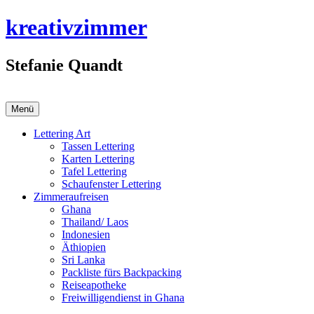
Zum
kreativzimmer
Inhalt
springen
Stefanie Quandt
Menü
Lettering Art
Tassen Lettering
Karten Lettering
Tafel Lettering
Schaufenster Lettering
Zimmeraufreisen
Ghana
Thailand/ Laos
Indonesien
Äthiopien
Sri Lanka
Packliste fürs Backpacking
Reiseapotheke
Freiwilligendienst in Ghana