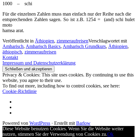
1000 – schi
Für die einzelnen Zahlen muss man einfach nur der Reihe nach die
entsprechenden Zahlen sagen. So ist z.B. 1254 = (and) schi hulet
moto
hamsa arat.
Veröffentlicht in
Äthiopien
,
zimmeraufreisen
Verschlagwortet mit
Amharisch
,
Amharisch Basics
,
Amharisch Grundkurs
,
Äthiopien
,
äthiopisch
,
zimmeraufreisen
Kontakt
Impressum und Datenschutzerklärung
Privacy & Cookies: This site uses cookies. By continuing to use this
website, you agree to their use.
To find out more, including how to control cookies, see here:
Cookie-Richtlinie
Impressum
und
AGB
Datenschutzerklärung
Kontakt
Powered von
WordPress
·
Erstellt mit
Barlow
Diese Website benutzen Cookies. Wenn Sie die Website weiter
nutzen, stimmen Sie der Verwendung von Cookies zu.
Ok