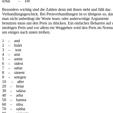
schai – Tee
Besonders wichtig sind die Zahlen denn mit ihnen steht und fällt das
Verhandlungsgeschick. Bei Preisverhandlungen ist es übrigens so, da
man nicht unbedingt die Worte teuer, oder anderweitige Argumente
benutzen muss um den Preis zu drücken. Ein einfaches Beharren auf
niedrigen Preis und vor allem ein Weggehen wird den Preis im Normal
um einiges nach unten treiben.
1 – and
2 – hulet
3 – sost
4 – arat
5 – amist
6 – sidest
7 – sabat
8 – siment
9 – setegen
10 – aßer
20 – heiar
30 – salasa
40 – arba
50 – hamsa
60 – silsa
70 – sabba