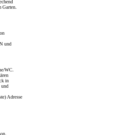
rechend
 Garten.
hon
AN und
che/WC.
tären
ck in
k und
hste) Adresse
son,