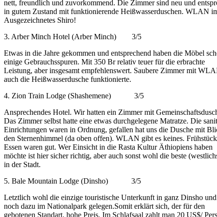
nett, freundlich und zuvorkommend. Die Zimmer sind neu und entsp
in gutem Zustand mit funktionierende Heißwasserduschen. WLAN im
Ausgezeichnetes Shiro!
3. Arber Minch Hotel (Arber Minch) 3/5
Etwas in die Jahre gekommen und entsprechend haben die Möbel sc
einige Gebrauchsspuren. Mit 350 Br relativ teuer für die erbrachte
Leistung, aber insgesamt empfehlenswert. Saubere Zimmer mit WL
auch die Heißwasserdusche funktionierte.
4. Zion Train Lodge (Shashemene) 3/5
Ansprechendes Hotel. Wir hatten ein Zimmer mit Gemeinschaftsdus
Das Zimmer selbst hatte eine etwas durchgelegene Matratze. Die sani
Einrichtungen waren in Ordnung, gefallen hat uns die Dusche mit Bli
den Sternenhimmel (da oben offen). WLAN gibt es keines. Frühstüc
Essen waren gut. Wer Einsicht in die Rasta Kultur Äthiopiens haben
möchte ist hier sicher richtig, aber auch sonst wohl die beste (westlic
in der Stadt.
5. Bale Mountain Lodge (Dinsho) 3/5
Letztlich wohl die einzige touristische Unterkunft in ganz Dinsho und
noch dazu im Nationalpark gelegen.Somit erklärt sich, der für den
gebotenen Standart, hohe Preis. Im Schlafsaal zahlt man 20 US$/ Per