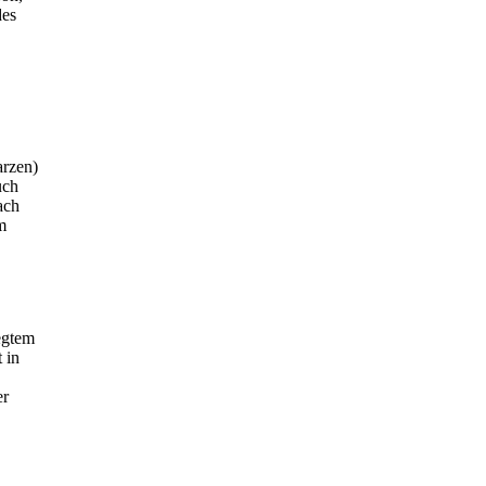
des
arzen)
uch
ach
m
egtem
 in
er