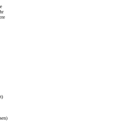
te
hr
ere
t)
sen)