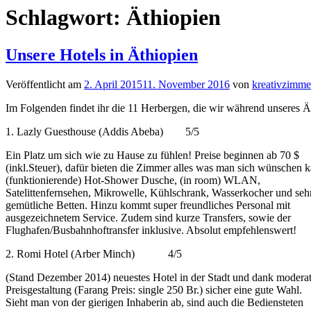
Schlagwort:
Äthiopien
Unsere Hotels in Äthiopien
Veröffentlicht am
2. April 2015
11. November 2016
von
kreativzimme
Im Folgenden findet ihr die 11 Herbergen, die wir während unseres Ä
1. Lazly Guesthouse (Addis Abeba) 5/5
Ein Platz um sich wie zu Hause zu fühlen! Preise beginnen ab 70 $
(inkl.Steuer), dafür bieten die Zimmer alles was man sich wünschen 
(funktionierende) Hot-Shower Dusche, (in room) WLAN,
Satelittenfernsehen, Mikrowelle, Kühlschrank, Wasserkocher und seh
gemütliche Betten. Hinzu kommt super freundliches Personal mit
ausgezeichnetem Service. Zudem sind kurze Transfers, sowie der
Flughafen/Busbahnhoftransfer inklusive. Absolut empfehlenswert!
2. Romi Hotel (Arber Minch) 4/5
(Stand Dezember 2014) neuestes Hotel in der Stadt und dank moderat
Preisgestaltung (Farang Preis: single 250 Br.) sicher eine gute Wahl.
Sieht man von der gierigen Inhaberin ab, sind auch die Bediensteten