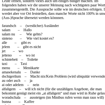
Leute öffnen, sondern vieles auch um einiges billiger machen. Im
folgenden haben wir die unserer Meinung nach wichtigsten paar Wor
zusammengestellt. Die Aussprache sollte wie im deutschen erfolgen. I
werdet aber vor Ort feststellen, dass manche Worte nicht 100% in uns
(Aus-)Sprache übersetzt werden könnnen.
farandsch – (westlicher) Ausländer
salam – Hallo
salam nu – Wie gehts?
sinteno – Wie viel kostet es?
alle – gibt es
jelem – gibt es nicht
jet – wo
jetteno – wo ist
schintebett – Toilette
taxi – Taxi
menu – Menükarte
amasekenalu – Danke
dschigerilum – Macht nix/Kein Problem (wird ubiquitär verwende
au oder asch – ja
ai oder adelem – nein
alfaligem – will ich nicht (für die unzähligen Angebote, die man
bekommt genügt meist ein „ai alfaligem“ und man wird in Ruhe gelas
woradschala – aussteigen (im Minibus rufen wenn man raus will)
bunna – Kaffee