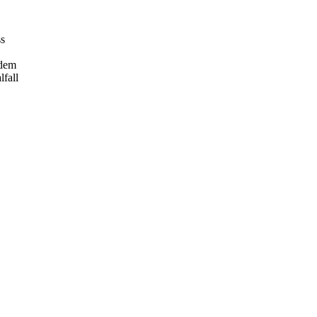
ss
 dem
fall