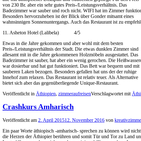
von 230 Br. aber ein sehr gutes Preis-/Leistungsverhältnis. Das
Badezimmer war sauber und roch nicht. WIFI hat im Zimmer funktion
Besonders hervorzuheben ist der Blick über Gonder mitsamt eines
wahnsinnigen Sonnenuntergangs. Auch das Restaurant ist zu empfehl
11. Asheton Hotel (Lalibela) 4/5
Etwas in die Jahre gekommen und aber wohl mit dem besten
Preis-/Leistungsverhältnis der Stadt. Die etwas dunklen Zimmer sind
allesamt mit in die Jahre gekommenen Holzmöbeln ausgestattet. Das
Badezimmer ist sauber, hat aber ein wenig gerochen. Die Heißwasse
war dosierbar und hat gut funktioniert. Das Bett war bequem und mit
sauberen Laken bezogen. Besonders gefallen hat uns der der ruhige
Innehof zum relaxen. Das Restaurant ist relativ teuer. Als Alternative
bietet sich aber das gegenüberliegende Unique-Restaurant.
Veröffentlicht in
Äthiopien
,
zimmeraufreisen
Verschlagwortet mit
Äthi
Crashkurs Amharisch
Veröffentlicht am
2. April 2015
12. November 2016
von
kreativzimme
Ein paar Worte äthiopisch -amharisch- sprechen zu können wird nicht
die Herzen der Äthiopier berühren und somit Tür und Tor zu Land u