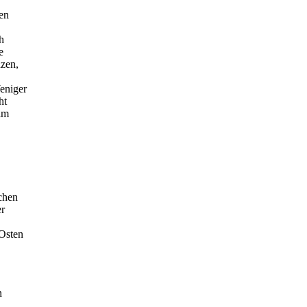
gen
h
e
nzen,
eniger
ht
im
chen
er
 Osten
n