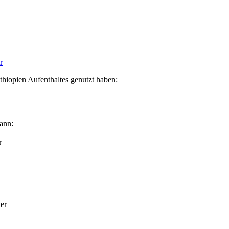
r
thiopien Aufenthaltes genutzt haben:
kann:
r
er