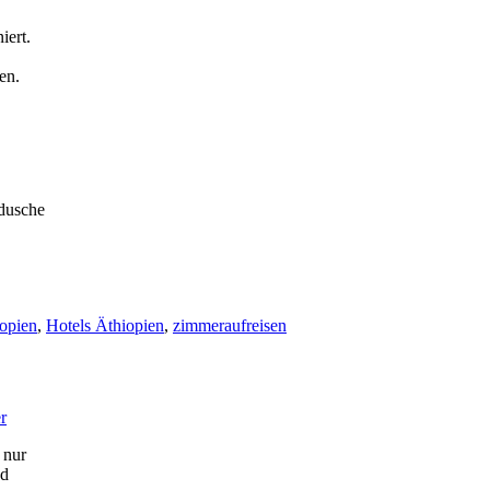
iert.
en.
rdusche
opien
,
Hotels Äthiopien
,
zimmeraufreisen
r
 nur
nd