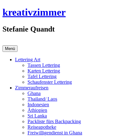
Zum
kreativzimmer
Inhalt
springen
Stefanie Quandt
Menü
Lettering Art
Tassen Lettering
Karten Lettering
Tafel Lettering
Schaufenster Lettering
Zimmeraufreisen
Ghana
Thailand/ Laos
Indonesien
Äthiopien
Sri Lanka
Packliste fürs Backpacking
Reiseapotheke
Freiwilligendienst in Ghana