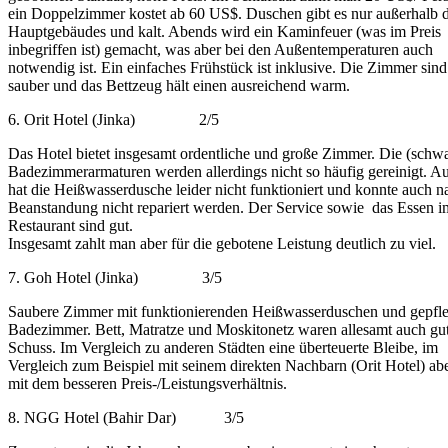
ein Doppelzimmer kostet ab 60 US$. Duschen gibt es nur außerhalb 
Hauptgebäudes und kalt. Abends wird ein Kaminfeuer (was im Preis
inbegriffen ist) gemacht, was aber bei den Außentemperaturen auch
notwendig ist. Ein einfaches Frühstück ist inklusive. Die Zimmer sind
sauber und das Bettzeug hält einen ausreichend warm.
6. Orit Hotel (Jinka) 2/5
Das Hotel bietet insgesamt ordentliche und große Zimmer. Die (schw
Badezimmerarmaturen werden allerdings nicht so häufig gereinigt. A
hat die Heißwasserdusche leider nicht funktioniert und konnte auch n
Beanstandung nicht repariert werden. Der Service sowie das Essen i
Restaurant sind gut.
Insgesamt zahlt man aber für die gebotene Leistung deutlich zu viel.
7. Goh Hotel (Jinka) 3/5
Saubere Zimmer mit funktionierenden Heißwasserduschen und gepfl
Badezimmer. Bett, Matratze und Moskitonetz waren allesamt auch gut
Schuss. Im Vergleich zu anderen Städten eine überteuerte Bleibe, im
Vergleich zum Beispiel mit seinem direkten Nachbarn (Orit Hotel) ab
mit dem besseren Preis-/Leistungsverhältnis.
8. NGG Hotel (Bahir Dar) 3/5