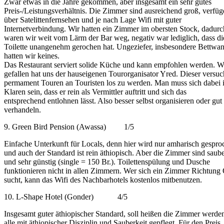
Zwar etwas in die Jahre gekommen, aber insgesamt ein sehr gutes
Preis-/Leistungsverhältnis. Die Zimmer sind ausreichend groß, verfü
über Satelittenfernsehen und je nach Lage Wifi mit guter
Internetverbindung. Wir hatten ein Zimmer im obersten Stock, dadurc
waren wir weit vom Lärm der Bar weg, negativ war lediglich, dass di
Toilette unangenehm gerochen hat. Ungeziefer, insbesondere Bettwa
hatten wir keines.
Das Restaurant serviert solide Küche und kann empfohlen werden. W
gefallen hat uns der hauseigenen Tourorganisator Yred. Dieser versuc
permament Touren an Touristen los zu werden. Man muss sich dabei 
Klaren sein, dass er rein als Vermittler auftritt und sich das
entsprechend entlohnen lässt. Also besser selbst organisieren oder gut
verhandeln.
9. Green Bird Pension (Awassa) 1/5
Einfache Unterkunft für Locals, denn hier wird nur amharisch gespro
und auch der Standard ist rein äthiopisch. Aber die Zimmer sind saub
und sehr günstig (single = 150 Br.). Toilettenspülung und Dusche
funktionieren nicht in allen Zimmern. Wer sich ein Zimmer Richtung
sucht, kann das Wifi des Nachbarhotels kostenlos mitbenutzen.
10. L-Shape Hotel (Gonder) 4/5
Insgesamt guter äthiopischer Standard, soll heißen die Zimmer werde
alle mit äthiopischer Disziplin und Sauberkeit gepflegt. Für den Preis