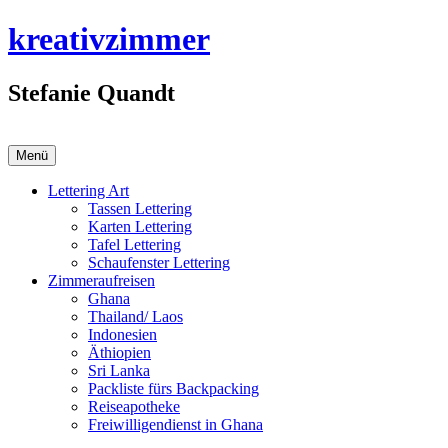
Zum
kreativzimmer
Inhalt
springen
Stefanie Quandt
Menü
Lettering Art
Tassen Lettering
Karten Lettering
Tafel Lettering
Schaufenster Lettering
Zimmeraufreisen
Ghana
Thailand/ Laos
Indonesien
Äthiopien
Sri Lanka
Packliste fürs Backpacking
Reiseapotheke
Freiwilligendienst in Ghana