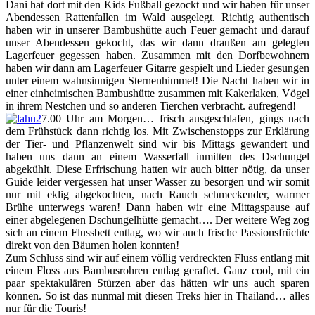
Dani hat dort mit den Kids Fußball gezockt und wir haben für unser
Abendessen Rattenfallen im Wald ausgelegt. Richtig authentisch
haben wir in unserer Bambushütte auch Feuer gemacht und darauf
unser Abendessen gekocht, das wir dann draußen am gelegten
Lagerfeuer gegessen haben. Zusammen mit den Dorfbewohnern
haben wir dann am Lagerfeuer Gitarre gespielt und Lieder gesungen
unter einem wahnsinnigen Sternenhimmel! Die Nacht haben wir in
einer einheimischen Bambushütte zusammen mit Kakerlaken, Vögel
in ihrem Nestchen und so anderen Tierchen verbracht. aufregend!
7.00 Uhr am Morgen… frisch ausgeschlafen, gings nach
dem Frühstück dann richtig los. Mit Zwischenstopps zur Erklärung
der Tier- und Pflanzenwelt sind wir bis Mittags gewandert und
haben uns dann an einem Wasserfall inmitten des Dschungel
abgekühlt. Diese Erfrischung hatten wir auch bitter nötig, da unser
Guide leider vergessen hat unser Wasser zu besorgen und wir somit
nur mit eklig abgekochten, nach Rauch schmeckender, warmer
Brühe unterwegs waren! Dann haben wir eine Mittagspause auf
einer abgelegenen Dschungelhütte gemacht…. Der weitere Weg zog
sich an einem Flussbett entlag, wo wir auch frische Passionsfrüchte
direkt von den Bäumen holen konnten!
Zum Schluss sind wir auf einem völlig verdreckten Fluss entlang mit
einem Floss aus Bambusrohren entlag geraftet. Ganz cool, mit ein
paar spektakulären Stürzen aber das hätten wir uns auch sparen
können. So ist das nunmal mit diesen Treks hier in Thailand… alles
nur für die Touris!