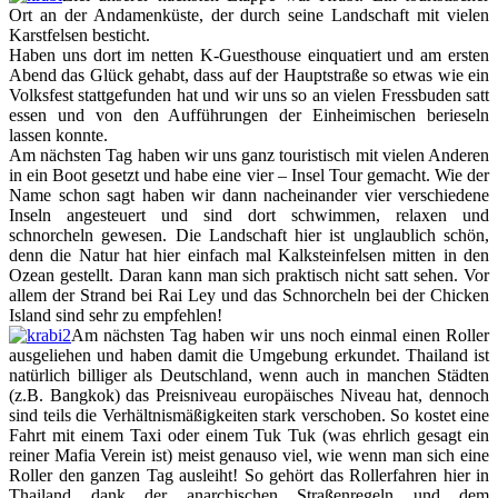
Ort an der Andamenküste, der durch seine Landschaft mit vielen
Karstfelsen besticht.
Haben uns dort im netten K-Guesthouse einquatiert und am ersten
Abend das Glück gehabt, dass auf der Hauptstraße so etwas wie ein
Volksfest stattgefunden hat und wir uns so an vielen Fressbuden satt
essen und von den Aufführungen der Einheimischen berieseln
lassen konnte.
Am nächsten Tag haben wir uns ganz touristisch mit vielen Anderen
in ein Boot gesetzt und habe eine vier – Insel Tour gemacht. Wie der
Name schon sagt haben wir dann nacheinander vier verschiedene
Inseln angesteuert und sind dort schwimmen, relaxen und
schnorcheln gewesen. Die Landschaft hier ist unglaublich schön,
denn die Natur hat hier einfach mal Kalksteinfelsen mitten in den
Ozean gestellt. Daran kann man sich praktisch nicht satt sehen. Vor
allem der Strand bei Rai Ley und das Schnorcheln bei der Chicken
Island sind sehr zu empfehlen!
Am nächsten Tag haben wir uns noch einmal einen Roller
ausgeliehen und haben damit die Umgebung erkundet. Thailand ist
natürlich billiger als Deutschland, wenn auch in manchen Städten
(z.B. Bangkok) das Preisniveau europäisches Niveau hat, dennoch
sind teils die Verhältnismäßigkeiten stark verschoben. So kostet eine
Fahrt mit einem Taxi oder einem Tuk Tuk (was ehrlich gesagt ein
reiner Mafia Verein ist) meist genauso viel, wie wenn man sich eine
Roller den ganzen Tag ausleiht! So gehört das Rollerfahren hier in
Thailand dank der anarchischen Straßenregeln und dem