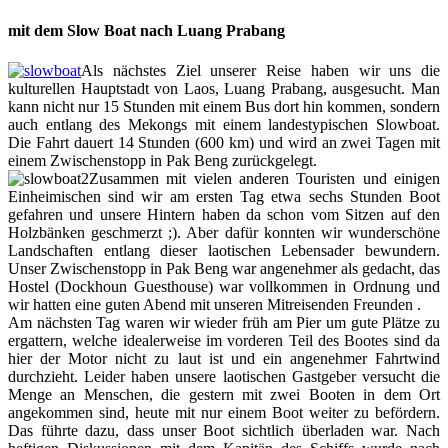
mit dem Slow Boat nach Luang Prabang
Als nächstes Ziel unserer Reise haben wir uns die
kulturellen Hauptstadt von Laos, Luang Prabang, ausgesucht. Man
kann nicht nur 15 Stunden mit einem Bus dort hin kommen, sondern
auch entlang des Mekongs mit einem landestypischen Slowboat.
Die Fahrt dauert 14 Stunden (600 km) und wird an zwei Tagen mit
einem Zwischenstopp in Pak Beng zurückgelegt.
Zusammen mit vielen anderen Touristen und einigen
Einheimischen sind wir am ersten Tag etwa sechs Stunden Boot
gefahren und unsere Hintern haben da schon vom Sitzen auf den
Holzbänken geschmerzt ;). Aber dafür konnten wir wunderschöne
Landschaften entlang dieser laotischen Lebensader bewundern.
Unser Zwischenstopp in Pak Beng war angenehmer als gedacht, das
Hostel (Dockhoun Guesthouse) war vollkommen in Ordnung und
wir hatten eine guten Abend mit unseren Mitreisenden Freunden .
Am nächsten Tag waren wir wieder früh am Pier um gute Plätze zu
ergattern, welche idealerweise im vorderen Teil des Bootes sind da
hier der Motor nicht zu laut ist und ein angenehmer Fahrtwind
durchzieht. Leider haben unsere laotischen Gastgeber versucht die
Menge an Menschen, die gestern mit zwei Booten in dem Ort
angekommen sind, heute mit nur einem Boot weiter zu befördern.
Das führte dazu, dass unser Boot sichtlich überladen war. Nach