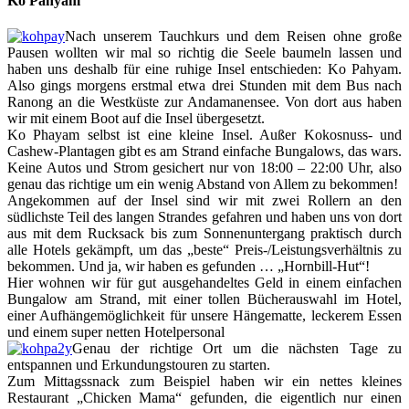
Ko Pahyam
Nach unserem Tauchkurs und dem Reisen ohne große
Pausen wollten wir mal so richtig die Seele baumeln lassen und
haben uns deshalb für eine ruhige Insel entschieden: Ko Pahyam.
Also gings morgens erstmal etwa drei Stunden mit dem Bus nach
Ranong an die Westküste zur Andamanensee. Von dort aus haben
wir mit einem Boot auf die Insel übergesetzt.
Ko Phayam selbst ist eine kleine Insel. Außer Kokosnuss- und
Cashew-Plantagen gibt es am Strand einfache Bungalows, das wars.
Keine Autos und Strom gesichert nur von 18:00 – 22:00 Uhr, also
genau das richtige um ein wenig Abstand von Allem zu bekommen!
Angekommen auf der Insel sind wir mit zwei Rollern an den
südlichste Teil des langen Strandes gefahren und haben uns von dort
aus mit dem Rucksack bis zum Sonnenuntergang praktisch durch
alle Hotels gekämpft, um das „beste“ Preis-/Leistungsverhältnis zu
bekommen. Und ja, wir haben es gefunden … „Hornbill-Hut“!
Hier wohnen wir für gut ausgehandeltes Geld in einem einfachen
Bungalow am Strand, mit einer tollen Bücherauswahl im Hotel,
einer Aufhängemöglichkeit für unsere Hängematte, leckerem Essen
und einem super netten Hotelpersonal
Genau der richtige Ort um die nächsten Tage zu
entspannen und Erkundungstouren zu starten.
Zum Mittagssnack zum Beispiel haben wir ein nettes kleines
Restaurant „Chicken Mama“ gefunden, die eigentlich nur einen