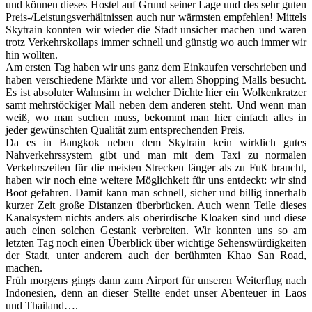
und können dieses Hostel auf Grund seiner Lage und des sehr guten
Preis-/Leistungsverhältnissen auch nur wärmsten empfehlen! Mittels
Skytrain konnten wir wieder die Stadt unsicher machen und waren
trotz Verkehrskollaps immer schnell und günstig wo auch immer wir
hin wollten.
Am ersten Tag haben wir uns ganz dem Einkaufen verschrieben und
haben verschiedene Märkte und vor allem Shopping Malls besucht.
Es ist absoluter Wahnsinn in welcher Dichte hier ein Wolkenkratzer
samt mehrstöckiger Mall neben dem anderen steht. Und wenn man
weiß, wo man suchen muss, bekommt man hier einfach alles in
jeder gewünschten Qualität zum entsprechenden Preis.
Da es in Bangkok neben dem Skytrain kein wirklich gutes
Nahverkehrssystem gibt und man mit dem Taxi zu normalen
Verkehrszeiten für die meisten Strecken länger als zu Fuß braucht,
haben wir noch eine weitere Möglichkeit für uns entdeckt: wir sind
Boot gefahren. Damit kann man schnell, sicher und billig innerhalb
kurzer Zeit große Distanzen überbrücken. Auch wenn Teile dieses
Kanalsystem nichts anders als oberirdische Kloaken sind und diese
auch einen solchen Gestank verbreiten. Wir konnten uns so am
letzten Tag noch einen Überblick über wichtige Sehenswürdigkeiten
der Stadt, unter anderem auch der berühmten Khao San Road,
machen.
Früh morgens gings dann zum Airport für unseren Weiterflug nach
Indonesien, denn an dieser Stellte endet unser Abenteuer in Laos
und Thailand….