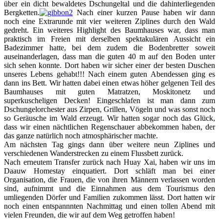
über ein dicht bewaldetes Dschungeltal und die dahinterliegenden
Bergketten.
Nach einer kurzen Pause haben wir dann
noch eine Extrarunde mit vier weiteren Ziplines durch den Wald
gedreht. Ein weiteres Highlight des Baumhauses war, dass man
praktisch im Freien mit derselben spektakulären Aussicht ein
Badezimmer hatte, bei dem zudem die Bodenbretter soweit
auseinanderlagen, dass man die guten 40 m auf den Boden unter
sich sehen konnte. Dort haben wir sicher einer der besten Duschen
unseres Lebens gehabt!!! Nach einem guten Abendessen ging es
dann ins Bett. Wir hatten dabei einen etwas höher gelgenen Teil des
Baumhauses mit guten Matratzen, Moskitonetz und
superkuscheligen Decken! Eingeschlafen ist man dann zum
Dschungelorchester aus Zirpen, Grillen, Vögeln und was sonst noch
so Geräusche im Wald erzeugt. Wir hatten sogar noch das Glück,
dass wir einen nächtlichen Regenschauer abbekommen haben, der
das ganze natürlich noch atmosphärischer machte.
Am nächsten Tag gings dann über weitere neun Ziplines und
verschiedenen Wanderstrecken zu einem Flussbett zurück.
Nach erneutem Transfer zurück nach Huay Xai, haben wir uns im
Daauw Homestay einquatiert. Dort schläft man bei einer
Organisation, die Frauen, die von ihren Männern verlassen worden
sind, aufnimmt und die Einnahmen aus dem Tourismus den
umliegenden Dörfer und Familien zukommen lässt. Dort hatten wir
noch einen entspannnten Nachmittag und einen tollen Abend mit
vielen Freunden, die wir auf dem Weg getroffen haben!