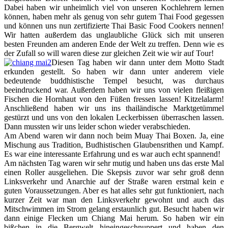
Dabei haben wir unheimlich viel von unseren Kochlehrern lernen
können, haben mehr als genug von sehr gutem Thai Food gegessen
und können uns nun zertifizierte Thai Basic Food Cookers nennen!
Wir hatten außerdem das unglaubliche Glück sich mit unseren
besten Freunden am anderen Ende der Welt zu treffen. Denn wie es
der Zufall so will waren diese zur gleichen Zeit wie wir auf Tour!
Diesen Tag haben wir dann unter dem Motto Stadt
erkunden gestellt. So haben wir dann unter anderem viele
bedeutende buddhistische Tempel besucht, was durchaus
beeindruckend war. Außerdem haben wir uns von vielen fleißigen
Fischen die Hornhaut von den Füßen fressen lassen! Kitzelalarm!
Anschließend haben wir uns ins thailändische Marktgetümmel
gestürzt und uns von den lokalen Leckerbissen überraschen lassen.
Dann mussten wir uns leider schon wieder verabschieden.
Am Abend waren wir dann noch beim Muay Thai Boxen. Ja, eine
Mischung aus Tradition, Budhistischen Glaubensrithen und Kampf.
Es war eine interessante Erfahrung und es war auch echt spannend!
Am nächsten Tag waren wir sehr mutig und haben uns das erste Mal
einen Roller ausgeliehen. Die Skepsis zuvor war sehr groß denn
Linksverkehr und Anarchie auf der Straße waren erstmal kein e
guten Voraussetzungen. Aber es hat alles sehr gut funktioniert, nach
kurzer Zeit war man den Linksverkehr gewohnt und auch das
Mitschwimmen im Strom gelang erstaunlich gut. Besucht haben wir
dann einige Flecken um Chiang Mai herum. So haben wir ein
bißchen in die Bergwelt hineingeschnuppert und haben den