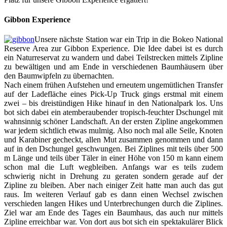
Gibbon Experience
Unsere nächste Station war ein Trip in die Bokeo National
Reserve Area zur Gibbon Experience. Die Idee dabei ist es durch
ein Naturreservat zu wandern und dabei Teilstrecken mittels Zipline
zu bewältigen und am Ende in verschiedenen Baumhäusern über
den Baumwipfeln zu übernachten.
Nach einem frühen Aufstehen und erneutem ungemütlichen Transfer
auf der Ladefläche eines Pick-Up Truck gings erstmal mit einem
zwei – bis dreistündigen Hike hinauf in den Nationalpark los. Uns
bot sich dabei ein atemberaubender tropisch-feuchter Dschungel mit
wahnsinnig schöner Landschaft. An der ersten Zipline angekommen
war jedem sichtlich etwas mulmig. Also noch mal alle Seile, Knoten
und Karabiner gecheckt, allen Mut zusammen genommen und dann
auf in den Dschungel geschwungen. Bei Ziplines mit teils über 500
m Länge und teils über Täler in einer Höhe von 150 m kann einem
schon mal die Luft wegbleiben. Anfangs war es teils zudem
schwierig nicht in Drehung zu geraten sondern gerade auf der
Zipline zu bleiben. Aber nach einiger Zeit hatte man auch das gut
raus. Im weiteren Verlauf gab es dann einen Wechsel zwischen
verschieden langen Hikes und Unterbrechungen durch die Ziplines.
Ziel war am Ende des Tages ein Baumhaus, das auch nur mittels
Zipline erreichbar war. Von dort aus bot sich ein spektakulärer Blick