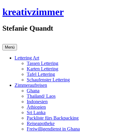
Zum
kreativzimmer
Inhalt
springen
Stefanie Quandt
Menü
Lettering Art
Tassen Lettering
Karten Lettering
Tafel Lettering
Schaufenster Lettering
Zimmeraufreisen
Ghana
Thailand/ Laos
Indonesien
Äthiopien
Sri Lanka
Packliste fürs Backpacking
Reiseapotheke
Freiwilligendienst in Ghana