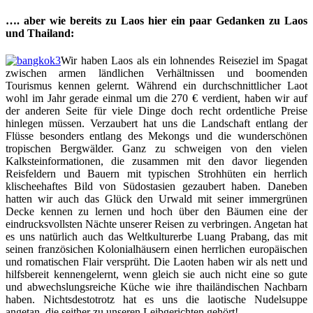
…. aber wie bereits zu Laos hier ein paar Gedanken zu Laos
und Thailand:
Wir haben Laos als ein lohnendes Reiseziel im Spagat
zwischen armen ländlichen Verhältnissen und boomenden
Tourismus kennen gelernt. Während ein durchschnittlicher Laot
wohl im Jahr gerade einmal um die 270 € verdient, haben wir auf
der anderen Seite für viele Dinge doch recht ordentliche Preise
hinlegen müssen. Verzaubert hat uns die Landschaft entlang der
Flüsse besonders entlang des Mekongs und die wunderschönen
tropischen Bergwälder. Ganz zu schweigen von den vielen
Kalksteinformationen, die zusammen mit den davor liegenden
Reisfeldern und Bauern mit typischen Strohhüten ein herrlich
klischeehaftes Bild von Südostasien gezaubert haben. Daneben
hatten wir auch das Glück den Urwald mit seiner immergrünen
Decke kennen zu lernen und hoch über den Bäumen eine der
eindrucksvollsten Nächte unserer Reisen zu verbringen. Angetan hat
es uns natürlich auch das Weltkulturerbe Luang Prabang, das mit
seinen französichen Kolonialhäusern einen herrlichen europäischen
und romatischen Flair versprüht. Die Laoten haben wir als nett und
hilfsbereit kennengelernt, wenn gleich sie auch nicht eine so gute
und abwechslungsreiche Küche wie ihre thailändischen Nachbarn
haben. Nichtsdestotrotz hat es uns die laotische Nudelsuppe
angetan, die seither zu unseren Leibgerichten gehört!