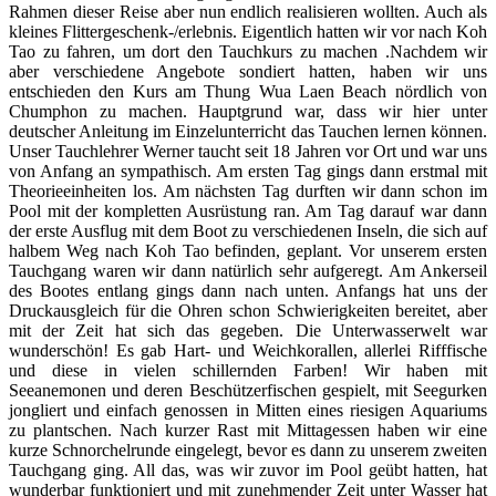
Rahmen dieser Reise aber nun endlich realisieren wollten. Auch als
kleines Flittergeschenk-/erlebnis. Eigentlich hatten wir vor nach Koh
Tao zu fahren, um dort den Tauchkurs zu machen .Nachdem wir
aber verschiedene Angebote sondiert hatten, haben wir uns
entschieden den Kurs am Thung Wua Laen Beach nördlich von
Chumphon zu machen. Hauptgrund war, dass wir hier unter
deutscher Anleitung im Einzelunterricht das Tauchen lernen können.
Unser Tauchlehrer Werner taucht seit 18 Jahren vor Ort und war uns
von Anfang an sympathisch. Am ersten Tag gings dann erstmal mit
Theorieeinheiten los. Am nächsten Tag durften wir dann schon im
Pool mit der kompletten Ausrüstung ran. Am Tag darauf war dann
der erste Ausflug mit dem Boot zu verschiedenen Inseln, die sich auf
halbem Weg nach Koh Tao befinden, geplant. Vor unserem ersten
Tauchgang waren wir dann natürlich sehr aufgeregt. Am Ankerseil
des Bootes entlang gings dann nach unten. Anfangs hat uns der
Druckausgleich für die Ohren schon Schwierigkeiten bereitet, aber
mit der Zeit hat sich das gegeben. Die Unterwasserwelt war
wunderschön! Es gab Hart- und Weichkorallen, allerlei Rifffische
und diese in vielen schillernden Farben! Wir haben mit
Seeanemonen und deren Beschützerfischen gespielt, mit Seegurken
jongliert und einfach genossen in Mitten eines riesigen Aquariums
zu plantschen. Nach kurzer Rast mit Mittagessen haben wir eine
kurze Schnorchelrunde eingelegt, bevor es dann zu unserem zweiten
Tauchgang ging. All das, was wir zuvor im Pool geübt hatten, hat
wunderbar funktioniert und mit zunehmender Zeit unter Wasser hat