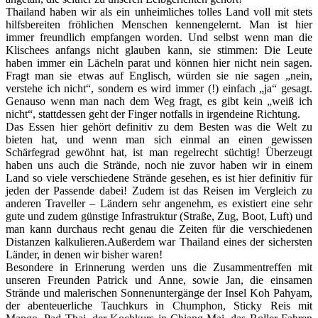
Thailand haben wir als ein unheimliches tolles Land voll mit stets
hilfsbereiten fröhlichen Menschen kennengelernt. Man ist hier
immer freundlich empfangen worden. Und selbst wenn man die
Klischees anfangs nicht glauben kann, sie stimmen: Die Leute
haben immer ein Lächeln parat und können hier nicht nein sagen.
Fragt man sie etwas auf Englisch, würden sie nie sagen „nein,
verstehe ich nicht“, sondern es wird immer (!) einfach „ja“ gesagt.
Genauso wenn man nach dem Weg fragt, es gibt kein „weiß ich
nicht“, stattdessen geht der Finger notfalls in irgendeine Richtung.
Das Essen hier gehört definitiv zu dem Besten was die Welt zu
bieten hat, und wenn man sich einmal an einen gewissen
Schärfegrad gewöhnt hat, ist man regelrecht süchtig! Überzeugt
haben uns auch die Strände, noch nie zuvor haben wir in einem
Land so viele verschiedene Strände gesehen, es ist hier definitiv für
jeden der Passende dabei! Zudem ist das Reisen im Vergleich zu
anderen Traveller – Ländern sehr angenehm, es existiert eine sehr
gute und zudem günstige Infrastruktur (Straße, Zug, Boot, Luft) und
man kann durchaus recht genau die Zeiten für die verschiedenen
Distanzen kalkulieren.Außerdem war Thailand eines der sichersten
Länder, in denen wir bisher waren!
Besondere in Erinnerung werden uns die Zusammentreffen mit
unseren Freunden Patrick und Anne, sowie Jan, die einsamen
Strände und malerischen Sonnenuntergänge der Insel Koh Pahyam,
der abenteuerliche Tauchkurs in Chumphon, Sticky Reis mit