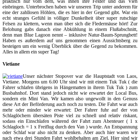
praktisch nur vom dem, was ihnen ihre Felder und das Vieh
einbringen. Unterbrochen haben wir unseren Trip unter anderem für
eine der zahllosen Höhlen, die es hier in der Gegend gibt. War ein
echt stranges Gefühl in völliger Dunkelheit über super rutschige
Felsen zu klettern, wenn man über sich die Fledermäuse hört! Zur
Belohung gabs danach eine Abkühlung in einem Flußabschnitt,
denn man Blue Lagoon nennt – inklusive Natur-Baum-Sprungbett!
Haben es außerdem auf uns genommen einen Aussichtsberg zu
besteigen um ein wenig Überblick über die Gegend zu bekommen.
Alles in allem ein super Tag!
Vietiane
Unser nächster Stopover war die Hauptstadt von Laos,
Vietiane. Morgens um 6.00 Uhr sind wir mit einem Tuk Tuk ( die
Fahrer schlafen übrigens in Hängematten in ihrem Tuk Tuk ) zum
Busbahnhof. Dort stand jedoch nicht wie erwartet der Local Bus,
sondern ein Mini Van. Wir kamen also ungewollt in den Genuss
diese Art der Beförderung auch noch zu testen. Die Fahrt war auch
mehr oder minder wie erwartet: Der Fahrer fuhr auf der von
Schlaglöchern übersäten Piste viel zu schnell und relativ riskant,
sodass ein Einschlafen während der Fahrt zum Abenteuer ( 1 x
Schlagloch = 1 x Freiflug durch den Van ) wurde. An Entspannung
oder Schlaf war also nicht zu denken. Aber auch hier waren wir
nach etwa drei Stunden Fahrt wohlbehalten am Ziel. Hier sind wir