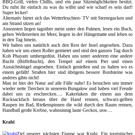
BBQ-Grill, vielen Chillis, und ein paar Sitzmöglichkeiten besitzt.
Du rufst ihr einfach zu was du willst und wie scharf es sein darf!
Super lecker!
Alternativ bietet sich das Wetterleuchten- TV mit Sternegucken und
am Strand sitzen an!
Ansonsten liegen tagsüber meist unter den Palmen, lesen ein Buch,
gehen Wellenreiten im Meer, liegen in der Hängematte und leben so
in den Tag hinein.
Wir haben uns natürlich auch den Rest der Insel angesehen. Dazu
haben wir uns einen Roller gemietet und sind den ganzen Tag durch
Koh Phayam umhergedüst. Haben uns unter anderem eine andere
Bucht (Büffelbucht), den Tempel auf einem Pier und einen
Aussichtshügel angesehen. Einfach genießen und zu halten wo es
einem gefällt! Straßen hier sind übrigens bessere Bordsteine was
anderes gibts nicht!
Man ist hier der Natur auf alle Fälle nahe! Es besuchen uns immer
wieder nette Tierchen in unserem Bungalow und haben viel Freude
dabei uns zu erschrecken…. Kakerlaken die einem aus dem
Rucksackfach heraus über die Hand rennen, schwarz-gelben
Raupen im Bad, Rießenspinnen die wild durch den Raum rennen,
Handball große Krebse, wahnsinnig laute Geckos, usw…
Krabi
Ziel unserer nächsten Etappe war Krabi. Ein touristischer