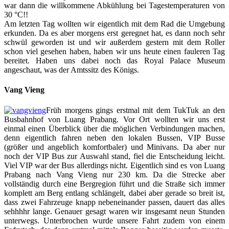
war dann die willkommene Abkühlung bei Tagestemperaturen von
30 °C!!
Am letzten Tag wollten wir eigentlich mit dem Rad die Umgebung
erkunden. Da es aber morgens erst geregnet hat, es dann noch sehr
schwül geworden ist und wir außerdem gestern mit dem Roller
schon viel gesehen haben, haben wir uns heute einen fauleren Tag
bereitet. Haben uns dabei noch das Royal Palace Museum
angeschaut, was der Amtssitz des Königs.
Vang Vieng
Früh morgens gings erstmal mit dem TukTuk an den
Busbahnhof von Luang Prabang. Vor Ort wollten wir uns erst
einmal einen Überblick über die möglichen Verbindungen machen,
denn eigentlich fahren neben den lokalen Bussen, VIP Busse
(größer und angeblich komfortbaler) und Minivans. Da aber nur
noch der VIP Bus zur Auswahl stand, fiel die Entscheidung leicht.
Viel VIP war der Bus allerdings nicht. Eigentlich sind es von Luang
Prabang nach Vang Vieng nur 230 km. Da die Strecke aber
vollständig durch eine Bergregion führt und die Straße sich immer
komplett am Berg entlang schlängelt, dabei aber gerade so breit ist,
dass zwei Fahrzeuge knapp nebeneinander passen, dauert das alles
sehhhhr lange. Genauer gesagt waren wir insgesamt neun Stunden
unterwegs. Unterbrochen wurde unsere Fahrt zudem von einem