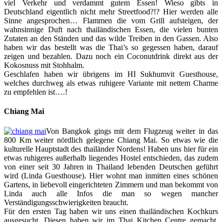
viel Verkehr und verdammt gutem Essen! Wieso gibts in
Deutschland eigentlich nicht mehr Streetfood?!? Hier werden alle
Sinne angesprochen… Flammen die vom Grill aufsteigen, der
wahnsinnige Duft nach thailändischen Essen, die vielen bunten
Zutaten an den Ständen und das wilde Treiben in den Gassen. Also
haben wir das bestellt was die Thai’s so gegessen haben, darauf
zeigen und bezahlen. Dazu noch ein Coconutdrink direkt aus der
Kokosnuss mit Stohhalm.
Geschlafen haben wir übrigens im HI Sukhumvit Guesthouse,
welches durchweg als etwas ruhigere Variante mit nettem Charme
zu empfehlen ist….!
Chiang Mai
Von Bangkok gings mit dem Flugzeug weiter in das
800 Km weiter nördlich gelegene Chiang Mai. So etwas wie die
kulturelle Hauptstadt des thailänder Nordens! Haben uns hier für ein
etwas ruhigeres außerhalb liegendes Hostel entschieden, das zudem
von einer seit 30 Jahren in Thailand lebenden Deutschen geführt
wird (Linda Guesthouse). Hier wohnt man inmitten eines schönen
Gartens, in liebevoll eingerichteten Zimmern und man bekommt von
Linda auch alle Infos die man so wegen mancher
Verständigungsschwierigkeiten braucht.
Für den ersten Tag haben wir uns einen thailändischen Kochkurs
ausgesucht. Diesen haben wir im Thai Kitchen Centre gemacht.