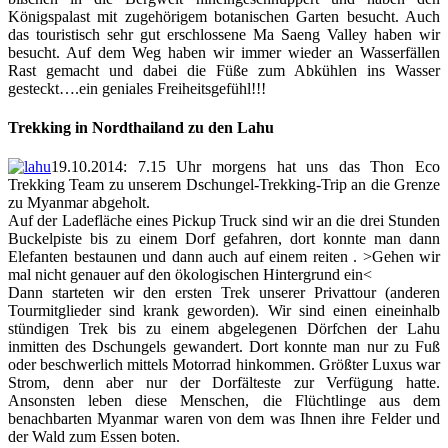
Königspalast mit zugehörigem botanischen Garten besucht. Auch
das touristisch sehr gut erschlossene Ma Saeng Valley haben wir
besucht. Auf dem Weg haben wir immer wieder an Wasserfällen
Rast gemacht und dabei die Füße zum Abkühlen ins Wasser
gesteckt….ein geniales Freiheitsgefühl!!!
Trekking in Nordthailand zu den Lahu
19.10.2014: 7.15 Uhr morgens hat uns das Thon Eco
Trekking Team zu unserem Dschungel-Trekking-Trip an die Grenze
zu Myanmar abgeholt.
Auf der Ladefläche eines Pickup Truck sind wir an die drei Stunden
Buckelpiste bis zu einem Dorf gefahren, dort konnte man dann
Elefanten bestaunen und dann auch auf einem reiten . >Gehen wir
mal nicht genauer auf den ökologischen Hintergrund ein<
Dann starteten wir den ersten Trek unserer Privattour (anderen
Tourmitglieder sind krank geworden). Wir sind einen eineinhalb
stündigen Trek bis zu einem abgelegenen Dörfchen der Lahu
inmitten des Dschungels gewandert. Dort konnte man nur zu Fuß
oder beschwerlich mittels Motorrad hinkommen. Größter Luxus war
Strom, denn aber nur der Dorfälteste zur Verfügung hatte.
Ansonsten leben diese Menschen, die Flüchtlinge aus dem
benachbarten Myanmar waren von dem was Ihnen ihre Felder und
der Wald zum Essen boten.