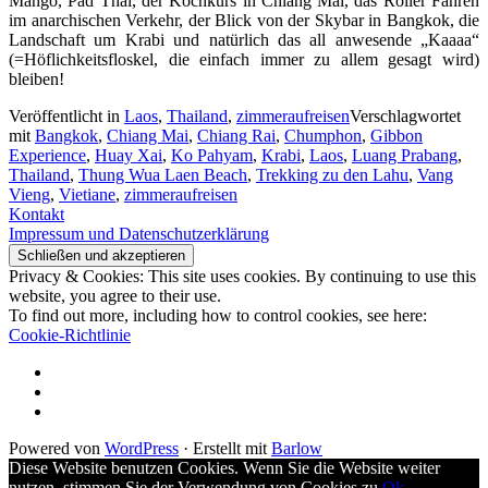
Mango, Pad Thai, der Kochkurs in Chiang Mai, das Roller Fahren
im anarchischen Verkehr, der Blick von der Skybar in Bangkok, die
Landschaft um Krabi und natürlich das all anwesende „Kaaaa“
(=Höflichkeitsfloskel, die einfach immer zu allem gesagt wird)
bleiben!
Veröffentlicht in
Laos
,
Thailand
,
zimmeraufreisen
Verschlagwortet
mit
Bangkok
,
Chiang Mai
,
Chiang Rai
,
Chumphon
,
Gibbon
Experience
,
Huay Xai
,
Ko Pahyam
,
Krabi
,
Laos
,
Luang Prabang
,
Thailand
,
Thung Wua Laen Beach
,
Trekking zu den Lahu
,
Vang
Vieng
,
Vietiane
,
zimmeraufreisen
Kontakt
Impressum und Datenschutzerklärung
Privacy & Cookies: This site uses cookies. By continuing to use this
website, you agree to their use.
To find out more, including how to control cookies, see here:
Cookie-Richtlinie
Impressum
und
AGB
Datenschutzerklärung
Kontakt
Powered von
WordPress
·
Erstellt mit
Barlow
Diese Website benutzen Cookies. Wenn Sie die Website weiter
nutzen, stimmen Sie der Verwendung von Cookies zu.
Ok