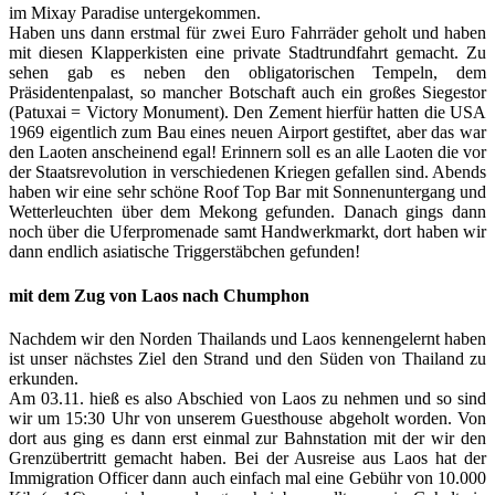
im Mixay Paradise untergekommen.
Haben uns dann erstmal für zwei Euro Fahrräder geholt und haben
mit diesen Klapperkisten eine private Stadtrundfahrt gemacht. Zu
sehen gab es neben den obligatorischen Tempeln, dem
Präsidentenpalast, so mancher Botschaft auch ein großes Siegestor
(Patuxai = Victory Monument). Den Zement hierfür hatten die USA
1969 eigentlich zum Bau eines neuen Airport gestiftet, aber das war
den Laoten anscheinend egal! Erinnern soll es an alle Laoten die vor
der Staatsrevolution in verschiedenen Kriegen gefallen sind. Abends
haben wir eine sehr schöne Roof Top Bar mit Sonnenuntergang und
Wetterleuchten über dem Mekong gefunden. Danach gings dann
noch über die Uferpromenade samt Handwerkmarkt, dort haben wir
dann endlich asiatische Triggerstäbchen gefunden!
mit dem Zug von Laos nach Chumphon
Nachdem wir den Norden Thailands und Laos kennengelernt haben
ist unser nächstes Ziel den Strand und den Süden von Thailand zu
erkunden.
Am 03.11. hieß es also Abschied von Laos zu nehmen und so sind
wir um 15:30 Uhr von unserem Guesthouse abgeholt worden. Von
dort aus ging es dann erst einmal zur Bahnstation mit der wir den
Grenzübertritt gemacht haben. Bei der Ausreise aus Laos hat der
Immigration Officer dann auch einfach mal eine Gebühr von 10.000