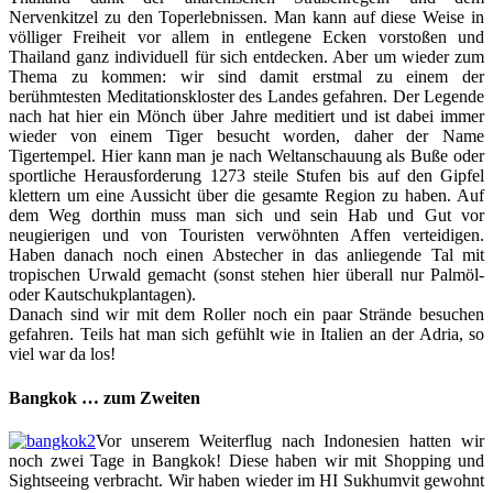
Nervenkitzel zu den Toperlebnissen. Man kann auf diese Weise in
völliger Freiheit vor allem in entlegene Ecken vorstoßen und
Thailand ganz individuell für sich entdecken. Aber um wieder zum
Thema zu kommen: wir sind damit erstmal zu einem der
berühmtesten Meditationskloster des Landes gefahren. Der Legende
nach hat hier ein Mönch über Jahre meditiert und ist dabei immer
wieder von einem Tiger besucht worden, daher der Name
Tigertempel. Hier kann man je nach Weltanschauung als Buße oder
sportliche Herausforderung 1273 steile Stufen bis auf den Gipfel
klettern um eine Aussicht über die gesamte Region zu haben. Auf
dem Weg dorthin muss man sich und sein Hab und Gut vor
neugierigen und von Touristen verwöhnten Affen verteidigen.
Haben danach noch einen Abstecher in das anliegende Tal mit
tropischen Urwald gemacht (sonst stehen hier überall nur Palmöl-
oder Kautschukplantagen).
Danach sind wir mit dem Roller noch ein paar Strände besuchen
gefahren. Teils hat man sich gefühlt wie in Italien an der Adria, so
viel war da los!
Bangkok … zum Zweiten
Vor unserem Weiterflug nach Indonesien hatten wir
noch zwei Tage in Bangkok! Diese haben wir mit Shopping und
Sightseeing verbracht. Wir haben wieder im HI Sukhumvit gewohnt