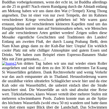
Buddhas vorbeigekommen, wenn der echt ist, ist Buddha allerdings
an die 25 m groß!! Nach einem Rundgang durch die Altstadt entlang
am Mekong haben wir uns dann den Wat (=Tempel) Xieng Thong
angesehen. Das ist einer von nur zwei Tempeln, der im Rahmen
verschiedener Kriege verschont geblieben ist! Wir waren ganz
erstaunt, denn auf verschiedenen kleineren Kapellen rund um das
Hauptgebäude konnte man auf Steinmosaiken sehen, wie Menschen
auf alle verschiedenen Arten getötet werden! Zeigen sollen diese
Mosaike eigentliche Geschichten und Traditionen des Landes!
Entlang am zweiten Fluß, der durch Luang Prabang fließt, dem
Nam Khan gings dann zu der Kult-Bar hier: Utopia! Ein wirklich
cooler Platz mit sehr chilliger Atmosphäre und gutem Essen und
Drinks. Wir haben zum Beispiel einen Espresso-Bananen Shake
Mix mit Zimt getrunken,….!
Am dritten Tag haben wir uns mal wieder einen Roller
ausgeliehen und sind mit dem zu den 30 Km entfernten Tat Kuang
Si Wasserfällen gefahren. Dank Rechtsverkehr und wenig Verkehr
war das auch entspannter als in Thailand. Herausforderung waren
die unzählbar vielen ultratiefen Schlaglöcher sowie hier und da eine
Kuh oder ein Wasserbüffel, die unbeirrt einfach über die Straße
marschiert sind. Die Wasserfälle an sich sind absolut eine Reise
wert. Türkisfarbenes, klares Wasser verteilt über mehrere Stufen mit
mehreren schwimmbaren Pools. Zudem konnte man an die Spitze
des höchsten Wasserfalls (wohl etwa 50 m) wandern und hatte dann
von dort einen super Blick über die Landschaft. Das Schwimmen