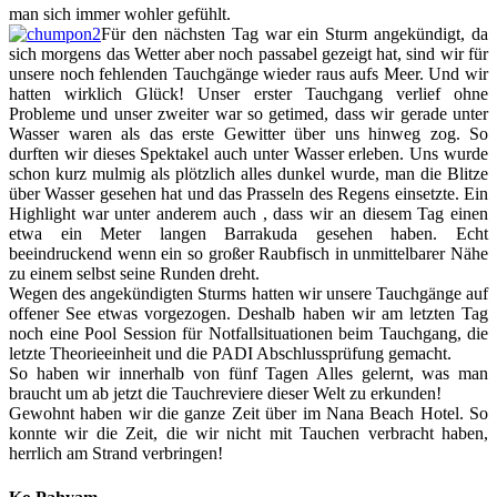
man sich immer wohler gefühlt.
Für den nächsten Tag war ein Sturm angekündigt, da
sich morgens das Wetter aber noch passabel gezeigt hat, sind wir für
unsere noch fehlenden Tauchgänge wieder raus aufs Meer. Und wir
hatten wirklich Glück! Unser erster Tauchgang verlief ohne
Probleme und unser zweiter war so getimed, dass wir gerade unter
Wasser waren als das erste Gewitter über uns hinweg zog. So
durften wir dieses Spektakel auch unter Wasser erleben. Uns wurde
schon kurz mulmig als plötzlich alles dunkel wurde, man die Blitze
über Wasser gesehen hat und das Prasseln des Regens einsetzte. Ein
Highlight war unter anderem auch , dass wir an diesem Tag einen
etwa ein Meter langen Barrakuda gesehen haben. Echt
beeindruckend wenn ein so großer Raubfisch in unmittelbarer Nähe
zu einem selbst seine Runden dreht.
Wegen des angekündigten Sturms hatten wir unsere Tauchgänge auf
offener See etwas vorgezogen. Deshalb haben wir am letzten Tag
noch eine Pool Session für Notfallsituationen beim Tauchgang, die
letzte Theorieeinheit und die PADI Abschlussprüfung gemacht.
So haben wir innerhalb von fünf Tagen Alles gelernt, was man
braucht um ab jetzt die Tauchreviere dieser Welt zu erkunden!
Gewohnt haben wir die ganze Zeit über im Nana Beach Hotel. So
konnte wir die Zeit, die wir nicht mit Tauchen verbracht haben,
herrlich am Strand verbringen!