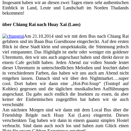
Insgesamt haben wir an diesen zwei Tagen einen sehr authentischen
Einblick in Land, Leute und Landschaft im Norden Thailands
bekommen!
über Chiang Rai nach Huay Xai (Laos)
Am 21.10.2014 sind wir mit dem Bus nach Chiang Rai
gefahren und im Baan Bua Guesthouse eingecheckt. Auf den ersten
Blick ist diese Stadt klein und unspektakulär, die Stimmung jedoch
viel entspannter. Das Highlight ist mehr oder weniger ein goldener
Uhrenturm, den wir uns auch angeschaut haben und direkt davor in
einem Cafe gechillt haben. Jeden Abend zur vollen Stunde leutet
dieser Uhrenturm in unterschiedlichen Melodien und leuchtet dabei
in verschiedenen Farben, das haben wir uns auch am Abend nicht
entgehen lassen. Danach sind wir über den Nightmarket….super
cool. Dort haben wir dann eine „Hot-Pot-Soup“ (Tontopf auf
Kohlen) gegessen und die täglichen musikalischen Aufführungen
angeschaut. Da gabs auch endlich die Insekten zu essen, da aber
keiner der Einheimischen zugegriffen hat haben wir sie auch
verschmäht
Am nächsten Morgen sind wir dann mit dem Local Bus über die
Friendship Brigde nach Huay Xai (Laos) eingereist. Diesen
verschenkten Tag haben wir dann in einem gaaanz simplen Hostel
verbracht. Sind dann auch noch los und haben zum Glück einen
Platz für unsere Gibbon Experience ergattert!