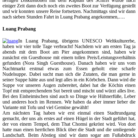
heftigen Diskussionen mit dem Kapitän des Schiffs wurde nach
einiger Zeit dann doch noch ein zweites Boot zur Verfügung gestellt
und wir konnten unsere Reise fortsetzen. Nachmittags sind wir dann
nach sieben Stunden Fahrt in Luang Prabang angekommen,….
Luang Prabang
In Luang Prabang, übrigens UNESCO Weltkulturerbe,
haben wir vier tolle Tage verbracht! Nachdem wir am ersten Tag ja
abends mit dem Boot am Pier angekommen sind, haben wir
zunächst ein Guesthouse mit einem tollen Preis/Leistungsverhältnis
gefunden (Nora Singh Guesthouse). Danach haben wir uns vom
Nachtmarkt erstmal etwas zum Essen geholt: eine scharfe
Nudelsuppe. Dabei sucht man sich die Zutaten, die man gerne in
seiner Suppe hätte aus und legt alles in ein Körbchen. Dann wird die
Suppe vor unseren Augen zubereitet, dabei hat die Köchin einen
Topf mit entsprechendem Sut bereit und mischt und würzt alles live.
Bei den Einheimischen sind auch so Dinge wie Hühnerfüße, Leber
und anderes hoch im Rennen. Wir haben da aber immer lieber die
Variante mit Tofu und viel Gemüse gewählt!
Am nächsten Tag haben wir erst einmal einen Stadtrundgang
gemacht, der uns als erstes auf einen Hügel in der Stadt geführt hat,
der von einem Tempel, dem That Chomsi gekrönt wird. Von dort
hatte man einen herrlichen Blick über die Stadt und die umliegende
Landschaft. Beim Abstieg sind wir dann sogar am Fußabdruck