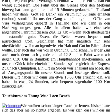
Kib (= 1€) von jedem verlangt, scheinbar wollte er sein Gehalt ein
wenig aufbessern. Die Fahrt über die Grenze über den Mekong
hinweg hat dann gerade einmal 15 Minuten gedauert. In Thailand
haben wir dann „Gott sei Dank“ ein Visum für 30 Tage erhalten
(wohoo), somit bleibt uns der Gang zum Immigration Office zur
Visa Verlängerung erspart! In Thailand sind wir dann in den
Nachtzug umgestiegen. Alles in allem hatten wir eine sehr
angenehme Fahrt mit diesem Zug. Es gab – wenn auch überteuertes
– erstaunlich gutes Essen, die Betten waren bequem und
ausreichend groß. Geschlafen hat man natürlich nur sehr
oberflächlich, weil man irgendwie sein Hab und Gut im Blick haben
wollte, aber auch das war voll in Ordnung. Und schnell war der Zug
auch noch, denn nach gerade einmal 12 Stunden Fahrt waren wir
gegen 6:30 Uhr in Bangkok am Hauptbahnhof angekommen. Zu
unserm Glück fuhr eineinhalb Stunden später gleich der Express
Zug nach Chumphon. Ein Ort im Süden von Thailand am Meer, der
als Ausgangspunkt für unsere Strand- und Inseltage dienen soll.
Diesen Ort haben wir dann um etwa 15:00 Uhr erreicht, d.h. wir
haben in etwa 24 Stunden, sehr bequem sagenhafte 1100 Km
zurückgelegt!
Tauchkurs am Thung Wua Laen Beach
Wir wollten schon länger Tauchen lernen, bisher hatte
sich das aber nie so richtig ergeben. Es war klar, dass wir das im