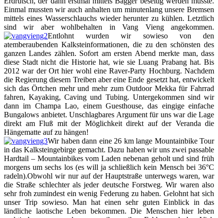
Erdrutsch, der dann erstmal mittels Bagger beseitig werden musste.
Einmal mussten wir auch anhalten um minutenlang unsere Bremsen
mittels eines Wasserschlauchs wieder herunter zu kühlen. Letztlich
sind wir aber wohlbehalten in Vang Vieng angekommen.
Entlohnt wurden wir sowieso von den
atemberaubenden Kalksteinformationen, die zu den schönsten des
ganzen Landes zählen. Sofort am ersten Abend merkte man, dass
diese Stadt nicht die Historie hat, wie sie Luang Prabang hat. Bis
2012 war der Ort hier wohl eine Raver-Party Hochburg. Nachdem
die Regierung diesem Treiben aber eine Ende gesetzt hat, entwickelt
sich das Örtchen mehr und mehr zum Outdoor Mekka für Fahrrad
fahren, Kayaking, Caving und Tubing. Untergekommen sind wir
dann im Champa Lao, einem Guesthouse, das eingige einfache
Bungalows anbietet. Unschlagbares Argument für uns war die Lage
direkt am Fluß mit der Möglichkeit direkt auf der Veranda die
Hängematte auf zu hängen!
Wir haben dann eine 26 km lange Mountainbike Tour
in das Kalksteingebirge gemacht. Dazu haben wir uns zwei passable
Hardtail – Mountainbikes vom Laden nebenan geholt und sind früh
morgens um sechs los (es will ja schließlich kein Mensch bei 36°C
radeln).Obwohl wir nur auf der Hauptstraße unterwegs waren, war
die Straße schlechter als jeder deutsche Forstweg. Wir waren also
sehr froh zumindest ein wenig Federung zu haben. Gelohnt hat sich
unser Trip sowieso. Man hat einen sehr guten Einblick in das
ländliche laotische Leben bekommen. Die Menschen hier leben