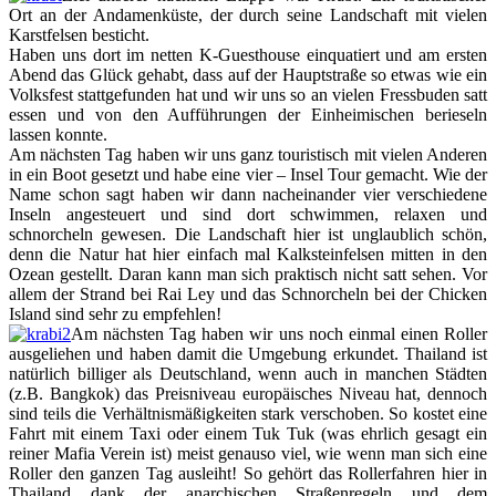
Ort an der Andamenküste, der durch seine Landschaft mit vielen
Karstfelsen besticht.
Haben uns dort im netten K-Guesthouse einquatiert und am ersten
Abend das Glück gehabt, dass auf der Hauptstraße so etwas wie ein
Volksfest stattgefunden hat und wir uns so an vielen Fressbuden satt
essen und von den Aufführungen der Einheimischen berieseln
lassen konnte.
Am nächsten Tag haben wir uns ganz touristisch mit vielen Anderen
in ein Boot gesetzt und habe eine vier – Insel Tour gemacht. Wie der
Name schon sagt haben wir dann nacheinander vier verschiedene
Inseln angesteuert und sind dort schwimmen, relaxen und
schnorcheln gewesen. Die Landschaft hier ist unglaublich schön,
denn die Natur hat hier einfach mal Kalksteinfelsen mitten in den
Ozean gestellt. Daran kann man sich praktisch nicht satt sehen. Vor
allem der Strand bei Rai Ley und das Schnorcheln bei der Chicken
Island sind sehr zu empfehlen!
Am nächsten Tag haben wir uns noch einmal einen Roller
ausgeliehen und haben damit die Umgebung erkundet. Thailand ist
natürlich billiger als Deutschland, wenn auch in manchen Städten
(z.B. Bangkok) das Preisniveau europäisches Niveau hat, dennoch
sind teils die Verhältnismäßigkeiten stark verschoben. So kostet eine
Fahrt mit einem Taxi oder einem Tuk Tuk (was ehrlich gesagt ein
reiner Mafia Verein ist) meist genauso viel, wie wenn man sich eine
Roller den ganzen Tag ausleiht! So gehört das Rollerfahren hier in
Thailand dank der anarchischen Straßenregeln und dem