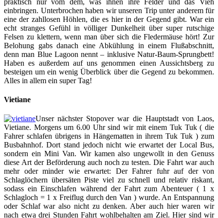
praktisch nur vom dem, was ihnen ihre Felder und das Vieh
einbringen. Unterbrochen haben wir unseren Trip unter anderem für
eine der zahllosen Höhlen, die es hier in der Gegend gibt. War ein
echt stranges Gefühl in völliger Dunkelheit über super rutschige
Felsen zu klettern, wenn man über sich die Fledermäuse hört! Zur
Belohung gabs danach eine Abkühlung in einem Flußabschnitt,
denn man Blue Lagoon nennt – inklusive Natur-Baum-Sprungbett!
Haben es außerdem auf uns genommen einen Aussichtsberg zu
besteigen um ein wenig Überblick über die Gegend zu bekommen.
Alles in allem ein super Tag!
Vietiane
Unser nächster Stopover war die Hauptstadt von Laos,
Vietiane. Morgens um 6.00 Uhr sind wir mit einem Tuk Tuk ( die
Fahrer schlafen übrigens in Hängematten in ihrem Tuk Tuk ) zum
Busbahnhof. Dort stand jedoch nicht wie erwartet der Local Bus,
sondern ein Mini Van. Wir kamen also ungewollt in den Genuss
diese Art der Beförderung auch noch zu testen. Die Fahrt war auch
mehr oder minder wie erwartet: Der Fahrer fuhr auf der von
Schlaglöchern übersäten Piste viel zu schnell und relativ riskant,
sodass ein Einschlafen während der Fahrt zum Abenteuer ( 1 x
Schlagloch = 1 x Freiflug durch den Van ) wurde. An Entspannung
oder Schlaf war also nicht zu denken. Aber auch hier waren wir
nach etwa drei Stunden Fahrt wohlbehalten am Ziel. Hier sind wir