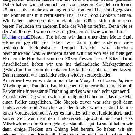
Dabei haben wir unheimlich viel von unseren Kochlehrern lernen
können, haben mehr als genug von sehr gutem Thai Food gegessen
und können uns nun zertifizierte Thai Basic Food Cookers nennen!
Wir hatten außerdem das unglaubliche Glück sich mit unseren
besten Freunden am anderen Ende der Welt zu treffen. Denn wie es
der Zufall so will waren diese zur gleichen Zeit wie wir auf Tour!
Diesen Tag haben wir dann unter dem Motto Stadt
erkunden gestellt. So haben wir dann unter anderem viele
bedeutende buddhistische Tempel besucht, was durchaus
beeindruckend war. Außerdem haben wir uns von vielen fleißigen
Fischen die Hornhaut von den Füßen fressen lassen! Kitzelalarm!
Anschließend haben wir uns ins thailändische Marktgetümmel
gestürzt und uns von den lokalen Leckerbissen überraschen lassen.
Dann mussten wir uns leider schon wieder verabschieden.
Am Abend waren wir dann noch beim Muay Thai Boxen. Ja, eine
Mischung aus Tradition, Budhistischen Glaubensrithen und Kampf.
Es war eine interessante Erfahrung und es war auch echt spannend!
Am nächsten Tag waren wir sehr mutig und haben uns das erste Mal
einen Roller ausgeliehen. Die Skepsis zuvor war sehr groß denn
Linksverkehr und Anarchie auf der Straße waren erstmal kein e
guten Voraussetzungen. Aber es hat alles sehr gut funktioniert, nach
kurzer Zeit war man den Linksverkehr gewohnt und auch das
Mitschwimmen im Strom gelang erstaunlich gut. Besucht haben wir
dann einige Flecken um Chiang Mai herum. So haben wir ein
bißchen in die Bergwelt hineingeschnuppert und haben den