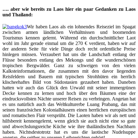
…. aber wie bereits zu Laos hier ein paar Gedanken zu Laos
und Thailand:
Wir haben Laos als ein lohnendes Reiseziel im Spagat
zwischen armen ländlichen Verhältnissen und boomenden
Tourismus kennen gelernt. Während ein durchschnittlicher Laot
wohl im Jahr gerade einmal um die 270 € verdient, haben wir auf
der anderen Seite für viele Dinge doch recht ordentliche Preise
hinlegen müssen. Verzaubert hat uns die Landschaft entlang der
Flüsse besonders entlang des Mekongs und die wunderschönen
tropischen Bergwälder. Ganz zu schweigen von den vielen
Kalksteinformationen, die zusammen mit den davor liegenden
Reisfeldern und Bauern mit typischen Strohhüten ein herrlich
klischeehaftes Bild von Südostasien gezaubert haben. Daneben
hatten wir auch das Glück den Urwald mit seiner immergrünen
Decke kennen zu lernen und hoch über den Bäumen eine der
eindrucksvollsten Nächte unserer Reisen zu verbringen. Angetan hat
es uns natürlich auch das Weltkulturerbe Luang Prabang, das mit
seinen französichen Kolonialhäusern einen herrlichen europäischen
und romatischen Flair versprüht. Die Laoten haben wir als nett und
hilfsbereit kennengelernt, wenn gleich sie auch nicht eine so gute
und abwechslungsreiche Küche wie ihre thailändischen Nachbarn
haben. Nichtsdestotrotz hat es uns die laotische Nudelsuppe
angetan, die seither zu unseren Leibgerichten gehört!