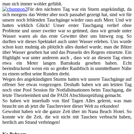
man sich immer wohler gefühlt.
Für den nächsten Tag war ein Sturm angekündigt, da
sich morgens das Wetter aber noch passabel gezeigt hat, sind wir für
unsere noch fehlenden Tauchgänge wieder raus aufs Meer. Und wir
hatten wirklich Glück! Unser erster Tauchgang verlief ohne
Probleme und unser zweiter war so getimed, dass wir gerade unter
Wasser waren als das erste Gewitter über uns hinweg zog. So
durften wir dieses Spektakel auch unter Wasser erleben. Uns wurde
schon kurz mulmig als plötzlich alles dunkel wurde, man die Blitze
über Wasser gesehen hat und das Prasseln des Regens einsetzte. Ein
Highlight war unter anderem auch , dass wir an diesem Tag einen
etwa ein Meter langen Barrakuda gesehen haben. Echt
beeindruckend wenn ein so großer Raubfisch in unmittelbarer Nähe
zu einem selbst seine Runden dreht.
Wegen des angekündigten Sturms hatten wir unsere Tauchgänge auf
offener See etwas vorgezogen. Deshalb haben wir am letzten Tag
noch eine Pool Session für Notfallsituationen beim Tauchgang, die
letzte Theorieeinheit und die PADI Abschlussprüfung gemacht.
So haben wir innerhalb von fünf Tagen Alles gelernt, was man
braucht um ab jetzt die Tauchreviere dieser Welt zu erkunden!
Gewohnt haben wir die ganze Zeit über im Nana Beach Hotel. So
konnte wir die Zeit, die wir nicht mit Tauchen verbracht haben,
herrlich am Strand verbringen!