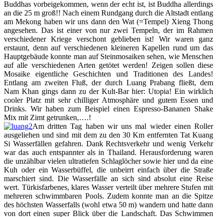
Buddhas vorbeigekommen, wenn der echt ist, ist Buddha allerdings
an die 25 m groß!! Nach einem Rundgang durch die Altstadt entlang
am Mekong haben wir uns dann den Wat (=Tempel) Xieng Thong
angesehen. Das ist einer von nur zwei Tempeln, der im Rahmen
verschiedener Kriege verschont geblieben ist! Wir waren ganz
erstaunt, denn auf verschiedenen kleineren Kapellen rund um das
Hauptgebäude konnte man auf Steinmosaiken sehen, wie Menschen
auf alle verschiedenen Arten getötet werden! Zeigen sollen diese
Mosaike eigentliche Geschichten und Traditionen des Landes!
Entlang am zweiten Fluß, der durch Luang Prabang fließt, dem
Nam Khan gings dann zu der Kult-Bar hier: Utopia! Ein wirklich
cooler Platz mit sehr chilliger Atmosphäre und gutem Essen und
Drinks. Wir haben zum Beispiel einen Espresso-Bananen Shake
Mix mit Zimt getrunken,….!
Am dritten Tag haben wir uns mal wieder einen Roller
ausgeliehen und sind mit dem zu den 30 Km entfernten Tat Kuang
Si Wasserfällen gefahren. Dank Rechtsverkehr und wenig Verkehr
war das auch entspannter als in Thailand. Herausforderung waren
die unzählbar vielen ultratiefen Schlaglöcher sowie hier und da eine
Kuh oder ein Wasserbüffel, die unbeirrt einfach über die Straße
marschiert sind. Die Wasserfälle an sich sind absolut eine Reise
wert. Türkisfarbenes, klares Wasser verteilt über mehrere Stufen mit
mehreren schwimmbaren Pools. Zudem konnte man an die Spitze
des höchsten Wasserfalls (wohl etwa 50 m) wandern und hatte dann
von dort einen super Blick über die Landschaft. Das Schwimmen