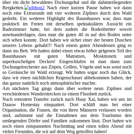
über ein dicht bewaldetes Dschungeltal und die dahinterliegenden
Bergketten.
Nach einer kurzen Pause haben wir dann
noch eine Extrarunde mit vier weiteren Ziplines durch den Wald
gedreht. Ein weiteres Highlight des Baumhauses war, dass man
praktisch im Freien mit derselben spektakulären Aussicht ein
Badezimmer hatte, bei dem zudem die Bodenbretter soweit
auseinanderlagen, dass man die guten 40 m auf den Boden unter
sich sehen konnte. Dort haben wir sicher einer der besten Duschen
unseres Lebens gehabt!!! Nach einem guten Abendessen ging es
dann ins Bett. Wir hatten dabei einen etwas höher gelgenen Teil des
Baumhauses mit guten Matratzen, Moskitonetz und
superkuscheligen Decken! Eingeschlafen ist man dann zum
Dschungelorchester aus Zirpen, Grillen, Vögeln und was sonst noch
so Geräusche im Wald erzeugt. Wir hatten sogar noch das Glück,
dass wir einen nächtlichen Regenschauer abbekommen haben, der
das ganze natürlich noch atmosphärischer machte.
Am nächsten Tag gings dann über weitere neun Ziplines und
verschiedenen Wanderstrecken zu einem Flussbett zurück.
Nach erneutem Transfer zurück nach Huay Xai, haben wir uns im
Daauw Homestay einquatiert. Dort schläft man bei einer
Organisation, die Frauen, die von ihren Männern verlassen worden
sind, aufnimmt und die Einnahmen aus dem Tourismus den
umliegenden Dörfer und Familien zukommen lässt. Dort hatten wir
noch einen entspannnten Nachmittag und einen tollen Abend mit
vielen Freunden, die wir auf dem Weg getroffen haben!