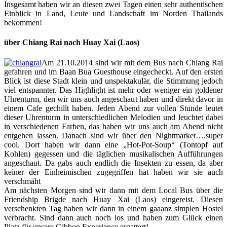
Insgesamt haben wir an diesen zwei Tagen einen sehr authentischen
Einblick in Land, Leute und Landschaft im Norden Thailands
bekommen!
über Chiang Rai nach Huay Xai (Laos)
Am 21.10.2014 sind wir mit dem Bus nach Chiang Rai
gefahren und im Baan Bua Guesthouse eingecheckt. Auf den ersten
Blick ist diese Stadt klein und unspektakulär, die Stimmung jedoch
viel entspannter. Das Highlight ist mehr oder weniger ein goldener
Uhrenturm, den wir uns auch angeschaut haben und direkt davor in
einem Cafe gechillt haben. Jeden Abend zur vollen Stunde leutet
dieser Uhrenturm in unterschiedlichen Melodien und leuchtet dabei
in verschiedenen Farben, das haben wir uns auch am Abend nicht
entgehen lassen. Danach sind wir über den Nightmarket….super
cool. Dort haben wir dann eine „Hot-Pot-Soup“ (Tontopf auf
Kohlen) gegessen und die täglichen musikalischen Aufführungen
angeschaut. Da gabs auch endlich die Insekten zu essen, da aber
keiner der Einheimischen zugegriffen hat haben wir sie auch
verschmäht
Am nächsten Morgen sind wir dann mit dem Local Bus über die
Friendship Brigde nach Huay Xai (Laos) eingereist. Diesen
verschenkten Tag haben wir dann in einem gaaanz simplen Hostel
verbracht. Sind dann auch noch los und haben zum Glück einen
Platz für unsere Gibbon Experience ergattert!