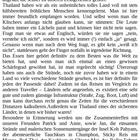
Thailand haben wir als ein unheimliches tolles Land voll mit stets
hilfsbereiten fröhlichen Menschen kennengelernt. Man ist hier
immer freundlich empfangen worden. Und selbst wenn man die
Klischees anfangs nicht glauben kann, sie stimmen: Die Leute
haben immer ein Lächeln parat und können hier nicht nein sagen.
Fragt man sie etwas auf Englisch, würden sie nie sagen „nein,
verstehe ich nicht“, sondern es wird immer (!) einfach „ja“ gesagt.
Genauso wenn man nach dem Weg fragt, es gibt kein „weiß ich
nicht“, stattdessen geht der Finger notfalls in irgendeine Richtung.
Das Essen hier gehört definitiv zu dem Besten was die Welt zu
bieten hat, und wenn man sich einmal an einen gewissen
Schärfegrad gewöhnt hat, ist man regelrecht süchtig! Überzeugt
haben uns auch die Strände, noch nie zuvor haben wir in einem
Land so viele verschiedene Strände gesehen, es ist hier definitiv für
jeden der Passende dabei! Zudem ist das Reisen im Vergleich zu
anderen Traveller – Ländern sehr angenehm, es existiert eine sehr
gute und zudem günstige Infrastruktur (Straße, Zug, Boot, Luft) und
man kann durchaus recht genau die Zeiten für die verschiedenen
Distanzen kalkulieren.Außerdem war Thailand eines der sichersten
Länder, in denen wir bisher waren!
Besondere in Erinnerung werden uns die Zusammentreffen mit
unseren Freunden Patrick und Anne, sowie Jan, die einsamen
Strände und malerischen Sonnenuntergänge der Insel Koh Pahyam,
der abenteuerliche Tauchkurs in Chumphon, Sticky Reis mit