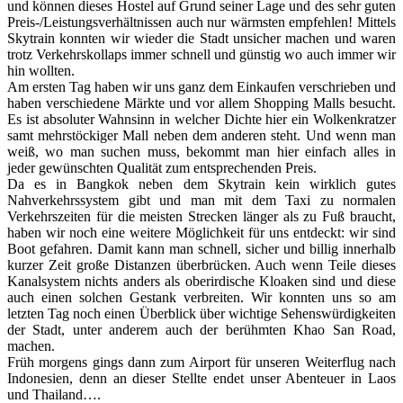
und können dieses Hostel auf Grund seiner Lage und des sehr guten
Preis-/Leistungsverhältnissen auch nur wärmsten empfehlen! Mittels
Skytrain konnten wir wieder die Stadt unsicher machen und waren
trotz Verkehrskollaps immer schnell und günstig wo auch immer wir
hin wollten.
Am ersten Tag haben wir uns ganz dem Einkaufen verschrieben und
haben verschiedene Märkte und vor allem Shopping Malls besucht.
Es ist absoluter Wahnsinn in welcher Dichte hier ein Wolkenkratzer
samt mehrstöckiger Mall neben dem anderen steht. Und wenn man
weiß, wo man suchen muss, bekommt man hier einfach alles in
jeder gewünschten Qualität zum entsprechenden Preis.
Da es in Bangkok neben dem Skytrain kein wirklich gutes
Nahverkehrssystem gibt und man mit dem Taxi zu normalen
Verkehrszeiten für die meisten Strecken länger als zu Fuß braucht,
haben wir noch eine weitere Möglichkeit für uns entdeckt: wir sind
Boot gefahren. Damit kann man schnell, sicher und billig innerhalb
kurzer Zeit große Distanzen überbrücken. Auch wenn Teile dieses
Kanalsystem nichts anders als oberirdische Kloaken sind und diese
auch einen solchen Gestank verbreiten. Wir konnten uns so am
letzten Tag noch einen Überblick über wichtige Sehenswürdigkeiten
der Stadt, unter anderem auch der berühmten Khao San Road,
machen.
Früh morgens gings dann zum Airport für unseren Weiterflug nach
Indonesien, denn an dieser Stellte endet unser Abenteuer in Laos
und Thailand….