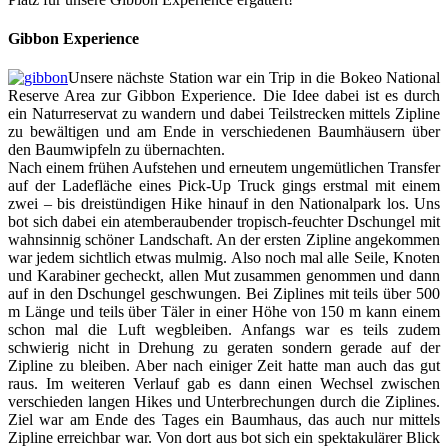
Gibbon Experience
Unsere nächste Station war ein Trip in die Bokeo National
Reserve Area zur Gibbon Experience. Die Idee dabei ist es durch
ein Naturreservat zu wandern und dabei Teilstrecken mittels Zipline
zu bewältigen und am Ende in verschiedenen Baumhäusern über
den Baumwipfeln zu übernachten.
Nach einem frühen Aufstehen und erneutem ungemütlichen Transfer
auf der Ladefläche eines Pick-Up Truck gings erstmal mit einem
zwei – bis dreistündigen Hike hinauf in den Nationalpark los. Uns
bot sich dabei ein atemberaubender tropisch-feuchter Dschungel mit
wahnsinnig schöner Landschaft. An der ersten Zipline angekommen
war jedem sichtlich etwas mulmig. Also noch mal alle Seile, Knoten
und Karabiner gecheckt, allen Mut zusammen genommen und dann
auf in den Dschungel geschwungen. Bei Ziplines mit teils über 500
m Länge und teils über Täler in einer Höhe von 150 m kann einem
schon mal die Luft wegbleiben. Anfangs war es teils zudem
schwierig nicht in Drehung zu geraten sondern gerade auf der
Zipline zu bleiben. Aber nach einiger Zeit hatte man auch das gut
raus. Im weiteren Verlauf gab es dann einen Wechsel zwischen
verschieden langen Hikes und Unterbrechungen durch die Ziplines.
Ziel war am Ende des Tages ein Baumhaus, das auch nur mittels
Zipline erreichbar war. Von dort aus bot sich ein spektakulärer Blick