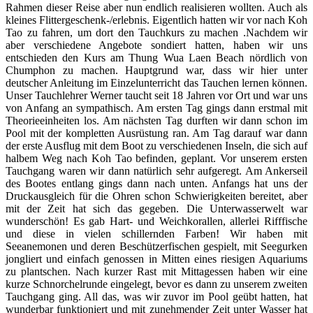
Rahmen dieser Reise aber nun endlich realisieren wollten. Auch als
kleines Flittergeschenk-/erlebnis. Eigentlich hatten wir vor nach Koh
Tao zu fahren, um dort den Tauchkurs zu machen .Nachdem wir
aber verschiedene Angebote sondiert hatten, haben wir uns
entschieden den Kurs am Thung Wua Laen Beach nördlich von
Chumphon zu machen. Hauptgrund war, dass wir hier unter
deutscher Anleitung im Einzelunterricht das Tauchen lernen können.
Unser Tauchlehrer Werner taucht seit 18 Jahren vor Ort und war uns
von Anfang an sympathisch. Am ersten Tag gings dann erstmal mit
Theorieeinheiten los. Am nächsten Tag durften wir dann schon im
Pool mit der kompletten Ausrüstung ran. Am Tag darauf war dann
der erste Ausflug mit dem Boot zu verschiedenen Inseln, die sich auf
halbem Weg nach Koh Tao befinden, geplant. Vor unserem ersten
Tauchgang waren wir dann natürlich sehr aufgeregt. Am Ankerseil
des Bootes entlang gings dann nach unten. Anfangs hat uns der
Druckausgleich für die Ohren schon Schwierigkeiten bereitet, aber
mit der Zeit hat sich das gegeben. Die Unterwasserwelt war
wunderschön! Es gab Hart- und Weichkorallen, allerlei Rifffische
und diese in vielen schillernden Farben! Wir haben mit
Seeanemonen und deren Beschützerfischen gespielt, mit Seegurken
jongliert und einfach genossen in Mitten eines riesigen Aquariums
zu plantschen. Nach kurzer Rast mit Mittagessen haben wir eine
kurze Schnorchelrunde eingelegt, bevor es dann zu unserem zweiten
Tauchgang ging. All das, was wir zuvor im Pool geübt hatten, hat
wunderbar funktioniert und mit zunehmender Zeit unter Wasser hat