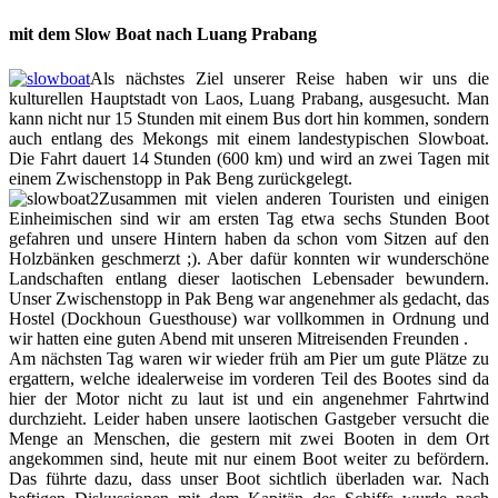
mit dem Slow Boat nach Luang Prabang
Als nächstes Ziel unserer Reise haben wir uns die
kulturellen Hauptstadt von Laos, Luang Prabang, ausgesucht. Man
kann nicht nur 15 Stunden mit einem Bus dort hin kommen, sondern
auch entlang des Mekongs mit einem landestypischen Slowboat.
Die Fahrt dauert 14 Stunden (600 km) und wird an zwei Tagen mit
einem Zwischenstopp in Pak Beng zurückgelegt.
Zusammen mit vielen anderen Touristen und einigen
Einheimischen sind wir am ersten Tag etwa sechs Stunden Boot
gefahren und unsere Hintern haben da schon vom Sitzen auf den
Holzbänken geschmerzt ;). Aber dafür konnten wir wunderschöne
Landschaften entlang dieser laotischen Lebensader bewundern.
Unser Zwischenstopp in Pak Beng war angenehmer als gedacht, das
Hostel (Dockhoun Guesthouse) war vollkommen in Ordnung und
wir hatten eine guten Abend mit unseren Mitreisenden Freunden .
Am nächsten Tag waren wir wieder früh am Pier um gute Plätze zu
ergattern, welche idealerweise im vorderen Teil des Bootes sind da
hier der Motor nicht zu laut ist und ein angenehmer Fahrtwind
durchzieht. Leider haben unsere laotischen Gastgeber versucht die
Menge an Menschen, die gestern mit zwei Booten in dem Ort
angekommen sind, heute mit nur einem Boot weiter zu befördern.
Das führte dazu, dass unser Boot sichtlich überladen war. Nach