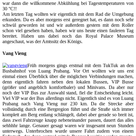
war dann die willkommene Abkühlung bei Tagestemperaturen von
30 °C!!
Am letzten Tag wollten wir eigentlich mit dem Rad die Umgebung
erkunden. Da es aber morgens erst geregnet hat, es dann noch sehr
schwül geworden ist und wir außerdem gestern mit dem Roller
schon viel gesehen haben, haben wir uns heute einen fauleren Tag
bereitet. Haben uns dabei noch das Royal Palace Museum
angeschaut, was der Amtssitz des Königs.
Vang Vieng
Früh morgens gings erstmal mit dem TukTuk an den
Busbahnhof von Luang Prabang. Vor Ort wollten wir uns erst
einmal einen Überblick über die möglichen Verbindungen machen,
denn eigentlich fahren neben den lokalen Bussen, VIP Busse
(größer und angeblich komfortbaler) und Minivans. Da aber nur
noch der VIP Bus zur Auswahl stand, fiel die Entscheidung leicht.
Viel VIP war der Bus allerdings nicht. Eigentlich sind es von Luang
Prabang nach Vang Vieng nur 230 km. Da die Strecke aber
vollständig durch eine Bergregion führt und die Straße sich immer
komplett am Berg entlang schlängelt, dabei aber gerade so breit ist,
dass zwei Fahrzeuge knapp nebeneinander passen, dauert das alles
sehhhhr lange. Genauer gesagt waren wir insgesamt neun Stunden
unterwegs. Unterbrochen wurde unsere Fahrt zudem von einem