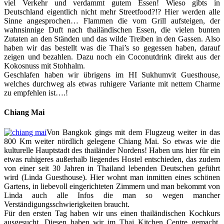
viel Verkehr und verdammt gutem Essen! Wieso gibts in
Deutschland eigentlich nicht mehr Streetfood?!? Hier werden alle
Sinne angesprochen… Flammen die vom Grill aufsteigen, der
wahnsinnige Duft nach thailändischen Essen, die vielen bunten
Zutaten an den Ständen und das wilde Treiben in den Gassen. Also
haben wir das bestellt was die Thai’s so gegessen haben, darauf
zeigen und bezahlen. Dazu noch ein Coconutdrink direkt aus der
Kokosnuss mit Stohhalm.
Geschlafen haben wir übrigens im HI Sukhumvit Guesthouse,
welches durchweg als etwas ruhigere Variante mit nettem Charme
zu empfehlen ist….!
Chiang Mai
Von Bangkok gings mit dem Flugzeug weiter in das
800 Km weiter nördlich gelegene Chiang Mai. So etwas wie die
kulturelle Hauptstadt des thailänder Nordens! Haben uns hier für ein
etwas ruhigeres außerhalb liegendes Hostel entschieden, das zudem
von einer seit 30 Jahren in Thailand lebenden Deutschen geführt
wird (Linda Guesthouse). Hier wohnt man inmitten eines schönen
Gartens, in liebevoll eingerichteten Zimmern und man bekommt von
Linda auch alle Infos die man so wegen mancher
Verständigungsschwierigkeiten braucht.
Für den ersten Tag haben wir uns einen thailändischen Kochkurs
ausgesucht. Diesen haben wir im Thai Kitchen Centre gemacht.