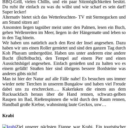
BBQ-Grill, vielen Chillis, und ein paar Sitzmöglichkeiten besitzt.
Du rufst ihr einfach zu was du willst und wie scharf es sein darf!
Super lecker!
Alternativ bietet sich das Wetterleuchten- TV mit Sternegucken und
am Strand sitzen an!
Ansonsten liegen tagsüber meist unter den Palmen, lesen ein Buch,
gehen Wellenreiten im Meer, liegen in der Hängematte und leben so
in den Tag hinein.
Wir haben uns natürlich auch den Rest der Insel angesehen. Dazu
haben wir uns einen Roller gemietet und sind den ganzen Tag durch
Koh Phayam umhergedüst. Haben uns unter anderem eine andere
Bucht (Büffelbucht), den Tempel auf einem Pier und einen
Aussichtshügel angesehen. Einfach genießen und zu halten wo es
einem gefällt! Straßen hier sind übrigens bessere Bordsteine was
anderes gibts nicht!
Man ist hier der Natur auf alle Fälle nahe! Es besuchen uns immer
wieder nette Tierchen in unserem Bungalow und haben viel Freude
dabei uns zu erschrecken…. Kakerlaken die einem aus dem
Rucksackfach heraus über die Hand rennen, schwarz-gelben
Raupen im Bad, Rießenspinnen die wild durch den Raum rennen,
Handball große Krebse, wahnsinnig laute Geckos, usw…
Krabi
Ziel unserer nächsten Etappe war Krabi. Ein touristischer