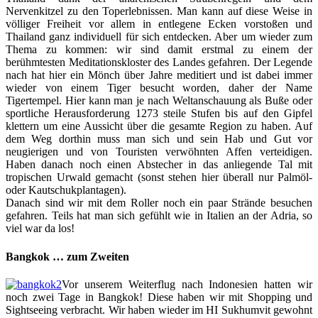
Nervenkitzel zu den Toperlebnissen. Man kann auf diese Weise in
völliger Freiheit vor allem in entlegene Ecken vorstoßen und
Thailand ganz individuell für sich entdecken. Aber um wieder zum
Thema zu kommen: wir sind damit erstmal zu einem der
berühmtesten Meditationskloster des Landes gefahren. Der Legende
nach hat hier ein Mönch über Jahre meditiert und ist dabei immer
wieder von einem Tiger besucht worden, daher der Name
Tigertempel. Hier kann man je nach Weltanschauung als Buße oder
sportliche Herausforderung 1273 steile Stufen bis auf den Gipfel
klettern um eine Aussicht über die gesamte Region zu haben. Auf
dem Weg dorthin muss man sich und sein Hab und Gut vor
neugierigen und von Touristen verwöhnten Affen verteidigen.
Haben danach noch einen Abstecher in das anliegende Tal mit
tropischen Urwald gemacht (sonst stehen hier überall nur Palmöl-
oder Kautschukplantagen).
Danach sind wir mit dem Roller noch ein paar Strände besuchen
gefahren. Teils hat man sich gefühlt wie in Italien an der Adria, so
viel war da los!
Bangkok … zum Zweiten
Vor unserem Weiterflug nach Indonesien hatten wir
noch zwei Tage in Bangkok! Diese haben wir mit Shopping und
Sightseeing verbracht. Wir haben wieder im HI Sukhumvit gewohnt