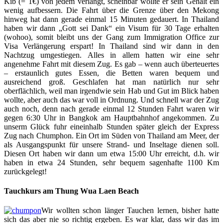
Kib (= 1€) von jedem verlangt, scheinbar wollte er sein Gehalt ein
wenig aufbessern. Die Fahrt über die Grenze über den Mekong
hinweg hat dann gerade einmal 15 Minuten gedauert. In Thailand
haben wir dann „Gott sei Dank“ ein Visum für 30 Tage erhalten
(wohoo), somit bleibt uns der Gang zum Immigration Office zur
Visa Verlängerung erspart! In Thailand sind wir dann in den
Nachtzug umgestiegen. Alles in allem hatten wir eine sehr
angenehme Fahrt mit diesem Zug. Es gab – wenn auch überteuertes
– erstaunlich gutes Essen, die Betten waren bequem und
ausreichend groß. Geschlafen hat man natürlich nur sehr
oberflächlich, weil man irgendwie sein Hab und Gut im Blick haben
wollte, aber auch das war voll in Ordnung. Und schnell war der Zug
auch noch, denn nach gerade einmal 12 Stunden Fahrt waren wir
gegen 6:30 Uhr in Bangkok am Hauptbahnhof angekommen. Zu
unserm Glück fuhr eineinhalb Stunden später gleich der Express
Zug nach Chumphon. Ein Ort im Süden von Thailand am Meer, der
als Ausgangspunkt für unsere Strand- und Inseltage dienen soll.
Diesen Ort haben wir dann um etwa 15:00 Uhr erreicht, d.h. wir
haben in etwa 24 Stunden, sehr bequem sagenhafte 1100 Km
zurückgelegt!
Tauchkurs am Thung Wua Laen Beach
Wir wollten schon länger Tauchen lernen, bisher hatte
sich das aber nie so richtig ergeben. Es war klar, dass wir das im