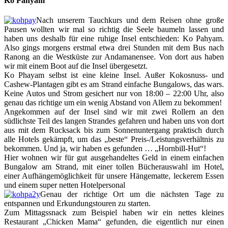
Ko Pahyam
Nach unserem Tauchkurs und dem Reisen ohne große
Pausen wollten wir mal so richtig die Seele baumeln lassen und
haben uns deshalb für eine ruhige Insel entschieden: Ko Pahyam.
Also gings morgens erstmal etwa drei Stunden mit dem Bus nach
Ranong an die Westküste zur Andamanensee. Von dort aus haben
wir mit einem Boot auf die Insel übergesetzt.
Ko Phayam selbst ist eine kleine Insel. Außer Kokosnuss- und
Cashew-Plantagen gibt es am Strand einfache Bungalows, das wars.
Keine Autos und Strom gesichert nur von 18:00 – 22:00 Uhr, also
genau das richtige um ein wenig Abstand von Allem zu bekommen!
Angekommen auf der Insel sind wir mit zwei Rollern an den
südlichste Teil des langen Strandes gefahren und haben uns von dort
aus mit dem Rucksack bis zum Sonnenuntergang praktisch durch
alle Hotels gekämpft, um das „beste“ Preis-/Leistungsverhältnis zu
bekommen. Und ja, wir haben es gefunden … „Hornbill-Hut“!
Hier wohnen wir für gut ausgehandeltes Geld in einem einfachen
Bungalow am Strand, mit einer tollen Bücherauswahl im Hotel,
einer Aufhängemöglichkeit für unsere Hängematte, leckerem Essen
und einem super netten Hotelpersonal
Genau der richtige Ort um die nächsten Tage zu
entspannen und Erkundungstouren zu starten.
Zum Mittagssnack zum Beispiel haben wir ein nettes kleines
Restaurant „Chicken Mama“ gefunden, die eigentlich nur einen