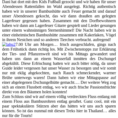
Dani hat dort mit den Kids Fußball gezockt und wir haben für unser
Abendessen Rattenfallen im Wald ausgelegt. Richtig authentisch
haben wir in unserer Bambushütte auch Feuer gemacht und darauf
unser Abendessen gekocht, das wir dann draußen am gelegten
Lagerfeuer gegessen haben. Zusammen mit den Dorfbewohnern
haben wir dann am Lagerfeuer Gitarre gespielt und Lieder gesungen
unter einem wahnsinnigen Sternenhimmel! Die Nacht haben wir in
einer einheimischen Bambushütte zusammen mit Kakerlaken, Vögel
in ihrem Nestchen und so anderen Tierchen verbracht. aufregend!
7.00 Uhr am Morgen… frisch ausgeschlafen, gings nach
dem Frühstück dann richtig los. Mit Zwischenstopps zur Erklärung
der Tier- und Pflanzenwelt sind wir bis Mittags gewandert und
haben uns dann an einem Wasserfall inmitten des Dschungel
abgekühlt. Diese Erfrischung hatten wir auch bitter nötig, da unser
Guide leider vergessen hat unser Wasser zu besorgen und wir somit
nur mit eklig abgekochten, nach Rauch schmeckender, warmer
Brühe unterwegs waren! Dann haben wir eine Mittagspause auf
einer abgelegenen Dschungelhütte gemacht…. Der weitere Weg zog
sich an einem Flussbett entlag, wo wir auch frische Passionsfrüchte
direkt von den Bäumen holen konnten!
Zum Schluss sind wir auf einem völlig verdreckten Fluss entlang mit
einem Floss aus Bambusrohren entlag geraftet. Ganz cool, mit ein
paar spektakulären Stürzen aber das hätten wir uns auch sparen
können. So ist das nunmal mit diesen Treks hier in Thailand… alles
nur für die Touris!