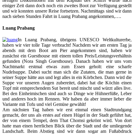
heftigen Diskussionen mit dem Kapitän des Schiffs wurde nach
einiger Zeit dann doch noch ein zweites Boot zur Verfügung gestellt
und wir konnten unsere Reise fortsetzen. Nachmittags sind wir dann
nach sieben Stunden Fahrt in Luang Prabang angekommen,….
Luang Prabang
In Luang Prabang, übrigens UNESCO Weltkulturerbe,
haben wir vier tolle Tage verbracht! Nachdem wir am ersten Tag ja
abends mit dem Boot am Pier angekommen sind, haben wir
zunächst ein Guesthouse mit einem tollen Preis/Leistungsverhältnis
gefunden (Nora Singh Guesthouse). Danach haben wir uns vom
Nachtmarkt erstmal etwas zum Essen geholt: eine scharfe
Nudelsuppe. Dabei sucht man sich die Zutaten, die man gerne in
seiner Suppe hätte aus und legt alles in ein Körbchen. Dann wird die
Suppe vor unseren Augen zubereitet, dabei hat die Köchin einen
Topf mit entsprechendem Sut bereit und mischt und würzt alles live.
Bei den Einheimischen sind auch so Dinge wie Hühnerfüße, Leber
und anderes hoch im Rennen. Wir haben da aber immer lieber die
Variante mit Tofu und viel Gemüse gewählt!
Am nächsten Tag haben wir erst einmal einen Stadtrundgang
gemacht, der uns als erstes auf einen Hügel in der Stadt geführt hat,
der von einem Tempel, dem That Chomsi gekrönt wird. Von dort
hatte man einen herrlichen Blick über die Stadt und die umliegende
Landschaft. Beim Abstieg sind wir dann sogar am Fußabdruck