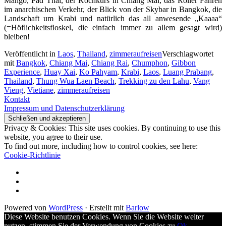
Mango, Pad Thai, der Kochkurs in Chiang Mai, das Roller Fahren
im anarchischen Verkehr, der Blick von der Skybar in Bangkok, die
Landschaft um Krabi und natürlich das all anwesende „Kaaaa“
(=Höflichkeitsfloskel, die einfach immer zu allem gesagt wird)
bleiben!
Veröffentlicht in
Laos
,
Thailand
,
zimmeraufreisen
Verschlagwortet
mit
Bangkok
,
Chiang Mai
,
Chiang Rai
,
Chumphon
,
Gibbon
Experience
,
Huay Xai
,
Ko Pahyam
,
Krabi
,
Laos
,
Luang Prabang
,
Thailand
,
Thung Wua Laen Beach
,
Trekking zu den Lahu
,
Vang
Vieng
,
Vietiane
,
zimmeraufreisen
Kontakt
Impressum und Datenschutzerklärung
Privacy & Cookies: This site uses cookies. By continuing to use this
website, you agree to their use.
To find out more, including how to control cookies, see here:
Cookie-Richtlinie
Impressum
und
AGB
Datenschutzerklärung
Kontakt
Powered von
WordPress
·
Erstellt mit
Barlow
Diese Website benutzen Cookies. Wenn Sie die Website weiter
nutzen, stimmen Sie der Verwendung von Cookies zu.
Ok