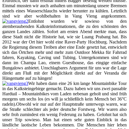
Erdrutsch, der dann erstmal mittels Bagger beseitig werden musste.
Einmal mussten wir auch anhalten um minutenlang unsere Bremsen
mittels eines Wasserschlauchs wieder herunter zu kühlen. Letztlich
sind wir aber wohlbehalten in Vang Vieng angekommen.
Entlohnt wurden wir sowieso von den
atemberaubenden Kalksteinformationen, die zu den schönsten des
ganzen Landes zählen. Sofort am ersten Abend merkte man, dass
diese Stadt nicht die Historie hat, wie sie Luang Prabang hat. Bis
2012 war der Ort hier wohl eine Raver-Party Hochburg. Nachdem
die Regierung diesem Treiben aber eine Ende gesetzt hat, entwickelt
sich das Örtchen mehr und mehr zum Outdoor Mekka für Fahrrad
fahren, Kayaking, Caving und Tubing. Untergekommen sind wir
dann im Champa Lao, einem Guesthouse, das eingige einfache
Bungalows anbietet. Unschlagbares Argument für uns war die Lage
direkt am Fluß mit der Möglichkeit direkt auf der Veranda die
Hängematte auf zu hängen!
Wir haben dann eine 26 km lange Mountainbike Tour
in das Kalksteingebirge gemacht. Dazu haben wir uns zwei passable
Hardtail – Mountainbikes vom Laden nebenan geholt und sind früh
morgens um sechs los (es will ja schließlich kein Mensch bei 36°C
radeln).Obwohl wir nur auf der Hauptstraße unterwegs waren, war
die Straße schlechter als jeder deutsche Forstweg. Wir waren also
sehr froh zumindest ein wenig Federung zu haben. Gelohnt hat sich
unser Trip sowieso. Man hat einen sehr guten Einblick in das
ländliche laotische Leben bekommen. Die Menschen hier leben