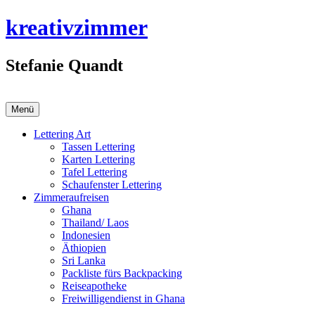
Zum
kreativzimmer
Inhalt
springen
Stefanie Quandt
Menü
Lettering Art
Tassen Lettering
Karten Lettering
Tafel Lettering
Schaufenster Lettering
Zimmeraufreisen
Ghana
Thailand/ Laos
Indonesien
Äthiopien
Sri Lanka
Packliste fürs Backpacking
Reiseapotheke
Freiwilligendienst in Ghana