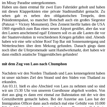
im Mixay Paradise untergekommen.
Haben uns dann erstmal für zwei Euro Fahrräder geholt und haben
mit diesen Klapperkisten eine private Stadtrundfahrt gemacht. Zu
sehen gab es neben den obligatorischen Tempeln, dem
Präsidentenpalast, so mancher Botschaft auch ein großes Siegestor
(Patuxai = Victory Monument). Den Zement hierfür hatten die USA
1969 eigentlich zum Bau eines neuen Airport gestiftet, aber das war
den Laoten anscheinend egal! Erinnern soll es an alle Laoten die vor
der Staatsrevolution in verschiedenen Kriegen gefallen sind. Abends
haben wir eine sehr schöne Roof Top Bar mit Sonnenuntergang und
Wetterleuchten über dem Mekong gefunden. Danach gings dann
noch über die Uferpromenade samt Handwerkmarkt, dort haben wir
dann endlich asiatische Triggerstäbchen gefunden!
mit dem Zug von Laos nach Chumphon
Nachdem wir den Norden Thailands und Laos kennengelernt haben
ist unser nächstes Ziel den Strand und den Süden von Thailand zu
erkunden.
Am 03.11. hieß es also Abschied von Laos zu nehmen und so sind
wir um 15:30 Uhr von unserem Guesthouse abgeholt worden. Von
dort aus ging es dann erst einmal zur Bahnstation mit der wir den
Grenzübertritt gemacht haben. Bei der Ausreise aus Laos hat der
Immigration Officer dann auch einfach mal eine Gebühr von 10.000