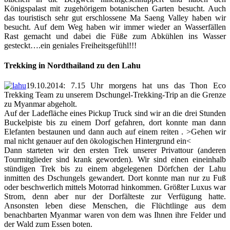
Königspalast mit zugehörigem botanischen Garten besucht. Auch
das touristisch sehr gut erschlossene Ma Saeng Valley haben wir
besucht. Auf dem Weg haben wir immer wieder an Wasserfällen
Rast gemacht und dabei die Füße zum Abkühlen ins Wasser
gesteckt….ein geniales Freiheitsgefühl!!!
Trekking in Nordthailand zu den Lahu
19.10.2014: 7.15 Uhr morgens hat uns das Thon Eco
Trekking Team zu unserem Dschungel-Trekking-Trip an die Grenze
zu Myanmar abgeholt.
Auf der Ladefläche eines Pickup Truck sind wir an die drei Stunden
Buckelpiste bis zu einem Dorf gefahren, dort konnte man dann
Elefanten bestaunen und dann auch auf einem reiten . >Gehen wir
mal nicht genauer auf den ökologischen Hintergrund ein<
Dann starteten wir den ersten Trek unserer Privattour (anderen
Tourmitglieder sind krank geworden). Wir sind einen eineinhalb
stündigen Trek bis zu einem abgelegenen Dörfchen der Lahu
inmitten des Dschungels gewandert. Dort konnte man nur zu Fuß
oder beschwerlich mittels Motorrad hinkommen. Größter Luxus war
Strom, denn aber nur der Dorfälteste zur Verfügung hatte.
Ansonsten leben diese Menschen, die Flüchtlinge aus dem
benachbarten Myanmar waren von dem was Ihnen ihre Felder und
der Wald zum Essen boten.