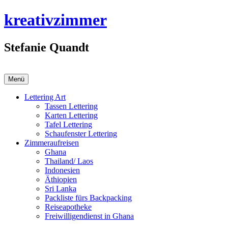
Zum
kreativzimmer
Inhalt
springen
Stefanie Quandt
Menü
Lettering Art
Tassen Lettering
Karten Lettering
Tafel Lettering
Schaufenster Lettering
Zimmeraufreisen
Ghana
Thailand/ Laos
Indonesien
Äthiopien
Sri Lanka
Packliste fürs Backpacking
Reiseapotheke
Freiwilligendienst in Ghana