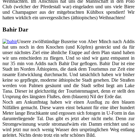
Weihnachten. Im Anschluss hat uns die Mannschaft in den Polo
Club (welcher der Pferdestall war) eingeladen und uns viele Biere
und Champagner aus der mitgebrachten Kühlbox spendiert! Wir
hatten wirklich ein unvergessliches (äthiopisches) Weihnachten!
Bahir Dar
Unsere zwölfstündige Busreise von Aber Minch nach Addis
hat uns noch in den Knochen (und Köpfen) gesteckt und da für
unser nächstes Ziel eine ähnliche Etappe auf dem Plan stand haben
wir uns entschieden zu fliegen. Und so sind wir ganz entspannt in
nur 35 min von Addis nach Bahir Dar geflogen. Bahir Dar ist eine
Stadt im Norden Äthiopiens, die dank dem Tourismus zur Zeit eine
rasante Entwicklung durchmacht. Und tatsächlich haben wir bisher
keine so gepflegte, moderne äthiopische Stadt gesehen. Die Straßen
werden von Palmen gesäumt und die Stadt selbst liegt am Lake
Tana. Dieser ist gleichzeitig der Touristenmagnet, denn er stellt den
Ursprung des längsten Flußes, dem (blauem) Nil der Erde dar.
Noch am Ankunftstag haben wir einen Ausflug zu den blauen
Nilfällen gemacht. Diese waren einst bekannt für eine über hundert
Meter lange Bruchkante und ergossen sich fotogen in U-Form in das
darunterliegende Tal. Das gibt es jetzt aber nicht mehr. Denn zur
Stromgewinnung wurde stromaufwärts ein Damm errichtet und so
wird jetzt nur noch wenig Wasser den ursprünglichen Weg entlang
geleitet. Nichts desto trotz ein sehr schönes Bild.