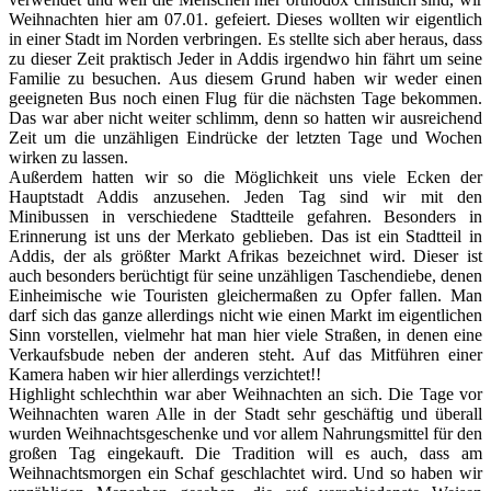
Weihnachten hier am 07.01. gefeiert. Dieses wollten wir eigentlich
in einer Stadt im Norden verbringen. Es stellte sich aber heraus, dass
zu dieser Zeit praktisch Jeder in Addis irgendwo hin fährt um seine
Familie zu besuchen. Aus diesem Grund haben wir weder einen
geeigneten Bus noch einen Flug für die nächsten Tage bekommen.
Das war aber nicht weiter schlimm, denn so hatten wir ausreichend
Zeit um die unzähligen Eindrücke der letzten Tage und Wochen
wirken zu lassen.
Außerdem hatten wir so die Möglichkeit uns viele Ecken der
Hauptstadt Addis anzusehen. Jeden Tag sind wir mit den
Minibussen in verschiedene Stadtteile gefahren. Besonders in
Erinnerung ist uns der Merkato geblieben. Das ist ein Stadtteil in
Addis, der als größter Markt Afrikas bezeichnet wird. Dieser ist
auch besonders berüchtigt für seine unzähligen Taschendiebe, denen
Einheimische wie Touristen gleichermaßen zu Opfer fallen. Man
darf sich das ganze allerdings nicht wie einen Markt im eigentlichen
Sinn vorstellen, vielmehr hat man hier viele Straßen, in denen eine
Verkaufsbude neben der anderen steht. Auf das Mitführen einer
Kamera haben wir hier allerdings verzichtet!!
Highlight schlechthin war aber Weihnachten an sich. Die Tage vor
Weihnachten waren Alle in der Stadt sehr geschäftig und überall
wurden Weihnachtsgeschenke und vor allem Nahrungsmittel für den
großen Tag eingekauft. Die Tradition will es auch, dass am
Weihnachtsmorgen ein Schaf geschlachtet wird. Und so haben wir