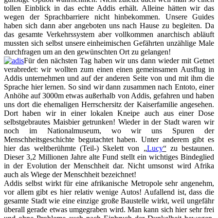
tollen Einblick in das echte Addis erhält. Alleine hätten wir das
wegen der Sprachbarriere nicht hinbekommen. Unsere Guides
haben sich dann aber angeboten uns nach Hause zu begleiten. Da
das gesamte Verkehrssystem aber vollkommen anarchisch abläuft
mussten sich selbst unsere einheimischen Gefährten unzählige Male
durchfragen um an den gewünschten Ort zu gelangen!
Für den nächsten Tag haben wir uns dann wieder mit Getnet
verabredet: wir wollten zum einen einen gemeinsamen Ausflug in
Addis unternehmen und auf der anderen Seite von und mit ihm die
Sprache hier lernen. So sind wir dann zusammen nach Entoto, einer
Anhöhe auf 3000m etwas außerhalb von Addis, gefahren und haben
uns dort die ehemaligen Herrschersitz der Kaiserfamilie angesehen.
Dort haben wir in einer lokalen Kneipe auch aus einer Dose
selbstgebrautes Maisbier getrunken! Wieder in der Stadt waren wir
noch im Nationalmuseum, wo wir uns Spuren der
Menschheitsgeschichte begutachtet haben. Unter anderem gibt es
hier das weltberühmte (Teil-) Skelett von
„
Lucy
“
zu bestaunen.
Dieser 3,2 Millionen Jahre alte Fund stellt ein wichtiges Bindeglied
in der Evolution der Menschheit dar. Nicht umsonst wird Afrika
auch als Wiege der Menschheit bezeichnet!
Addis selbst wirkt für eine afrikanische Metropole sehr angenehm,
vor allem gibt es hier relativ wenige Autos! Aufallend ist, dass die
gesamte Stadt wie eine einzige große Baustelle wirkt, weil ungefähr
überall gerade etwas umgegraben wird. Man kann sich hier sehr frei