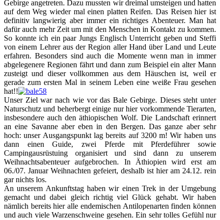
Gebirge angetreten. Dazu mussten wir dreimal umsteigen und hatten
auf dem Weg wieder mal einen platten Reifen. Das Reisen hier ist
definitiv langwierig aber immer ein richtiges Abenteuer. Man hat
dafür auch mehr Zeit um mit den Menschen in Kontakt zu kommen.
So konnte ich ein paar Jungs Englisch Unterricht geben und Steffi
von einem Lehrer aus der Region aller Hand über Land und Leute
erfahren. Besonders sind auch die Momente wenn man in immer
abgelegenere Regionen fährt und dann zum Beispiel ein alter Mann
zusteigt und dieser vollkommen aus dem Häuschen ist, weil er
gerade zum ersten Mal in seinem Leben eine weiße Frau gesehen
hat!!
Unser Ziel war nach wie vor das Bale Gebirge. Dieses steht unter
Naturschutz und beherbergt einige nur hier vorkommende Tierarten,
insbesondere auch den äthiopischen Wolf. Die Landschaft erinnert
an eine Savanne aber eben in den Bergen. Das ganze aber sehr
hoch: unser Ausgangspunkt lag bereits auf 3200 m! Wir haben uns
dann einen Guide, zwei Pferde mit Pferdeführer sowie
Campingausrüstuing organisiert und sind dann zu unserem
Weihnachtsabenteuer aufgebrochen. In Äthiopien wird erst am
06./07. Januar Weihnachten gefeiert, deshalb ist hier am 24.12. rein
gar nichts los.
An unserem Ankunftstag haben wir einen Trek in der Umgebung
gemacht und dabei gleich richtig viel Glück gehabt. Wir haben
nämlich bereits hier alle endemischen Antilopenarten finden können
und auch viele Warzenschweine gesehen. Ein sehr tolles Gefühl nur