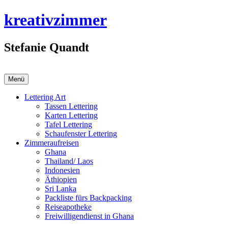
Zum
kreativzimmer
Inhalt
springen
Stefanie Quandt
Menü
Lettering Art
Tassen Lettering
Karten Lettering
Tafel Lettering
Schaufenster Lettering
Zimmeraufreisen
Ghana
Thailand/ Laos
Indonesien
Äthiopien
Sri Lanka
Packliste fürs Backpacking
Reiseapotheke
Freiwilligendienst in Ghana