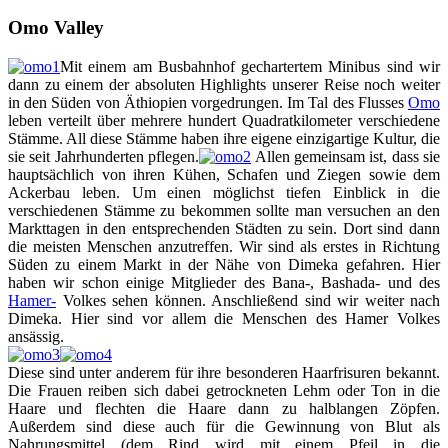
Omo Valley
Mit einem am Busbahnhof gechartertem Minibus sind wir
dann zu einem der absoluten Highlights unserer Reise noch weiter
in den Süden von Äthiopien vorgedrungen. Im Tal des Flusses
Omo
leben verteilt über mehrere hundert Quadratkilometer verschiedene
Stämme. All diese Stämme haben ihre eigene einzigartige Kultur, die
sie seit Jahrhunderten pflegen.
Allen gemeinsam ist, dass sie
hauptsächlich von ihren Kühen, Schafen und Ziegen sowie dem
Ackerbau leben. Um einen möglichst tiefen Einblick in die
verschiedenen Stämme zu bekommen sollte man versuchen an den
Markttagen in den entsprechenden Städten zu sein. Dort sind dann
die meisten Menschen anzutreffen. Wir sind als erstes in Richtung
Süden zu einem Markt in der Nähe von Dimeka gefahren. Hier
haben wir schon einige Mitglieder des Bana-, Bashada- und des
Hamer-
Volkes sehen können. Anschließend sind wir weiter nach
Dimeka. Hier sind vor allem die Menschen des Hamer Volkes
ansässig.
Diese sind unter anderem für ihre besonderen Haarfrisuren bekannt.
Die Frauen reiben sich dabei getrockneten Lehm oder Ton in die
Haare und flechten die Haare dann zu halblangen Zöpfen.
Außerdem sind diese auch für die Gewinnung von Blut als
Nahrungsmittel (dem Rind wird mit einem Pfeil in die