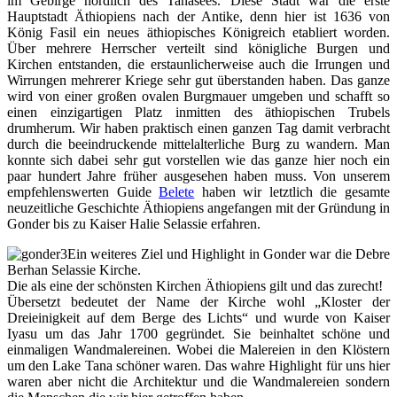
im Gebirge nördlich des Tanasees. Diese Stadt war die erste
Hauptstadt Äthiopiens nach der Antike, denn hier ist 1636 von
König Fasil ein neues äthiopisches Königreich etabliert worden.
Über mehrere Herrscher verteilt sind königliche Burgen und
Kirchen entstanden, die erstaunlicherweise auch die Irrungen und
Wirrungen mehrerer Kriege sehr gut überstanden haben. Das ganze
wird von einer großen ovalen Burgmauer umgeben und schafft so
einen einzigartigen Platz inmitten des äthiopischen Trubels
drumherum. Wir haben praktisch einen ganzen Tag damit verbracht
durch die beeindruckende mittelalterliche Burg zu wandern. Man
konnte sich dabei sehr gut vorstellen wie das ganze hier noch ein
paar hundert Jahre früher ausgesehen haben muss. Von unserem
empfehlenswerten Guide
Belete
haben wir letztlich die gesamte
neuzeitliche Geschichte Äthiopiens angefangen mit der Gründung in
Gonder bis zu Kaiser Halie Selassie erfahren.
Ein weiteres Ziel und Highlight in Gonder war die Debre
Berhan Selassie Kirche.
Die als eine der schönsten Kirchen Äthiopiens gilt und das zurecht!
Übersetzt bedeutet der Name der Kirche wohl „Kloster der
Dreieinigkeit auf dem Berge des Lichts“ und wurde von Kaiser
Iyasu um das Jahr 1700 gegründet. Sie beinhaltet schöne und
einmaligen Wandmalereinen. Wobei die Malereien in den Klöstern
um den Lake Tana schöner waren. Das wahre Highlight für uns hier
waren aber nicht die Architektur und die Wandmalereien sondern