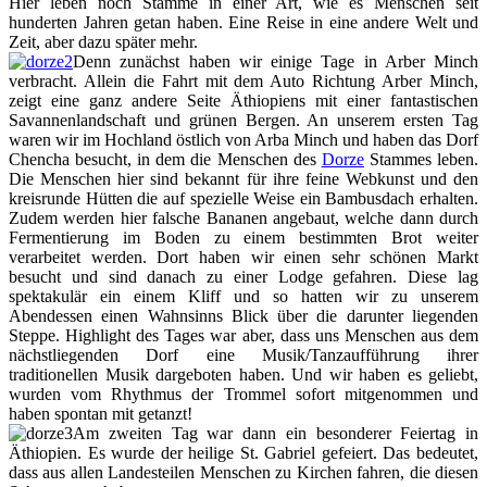
Hier leben noch Stämme in einer Art, wie es Menschen seit
hunderten Jahren getan haben. Eine Reise in eine andere Welt und
Zeit, aber dazu später mehr.
Denn zunächst haben wir einige Tage in Arber Minch
verbracht. Allein die Fahrt mit dem Auto Richtung Arber Minch,
zeigt eine ganz andere Seite Äthiopiens mit einer fantastischen
Savannenlandschaft und grünen Bergen. An unserem ersten Tag
waren wir im Hochland östlich von Arba Minch und haben das Dorf
Chencha besucht, in dem die Menschen des
Dorze
Stammes leben.
Die Menschen hier sind bekannt für ihre feine Webkunst und den
kreisrunde Hütten die auf spezielle Weise ein Bambusdach erhalten.
Zudem werden hier falsche Bananen angebaut, welche dann durch
Fermentierung im Boden zu einem bestimmten Brot weiter
verarbeitet werden. Dort haben wir einen sehr schönen Markt
besucht und sind danach zu einer Lodge gefahren. Diese lag
spektakulär ein einem Kliff und so hatten wir zu unserem
Abendessen einen Wahnsinns Blick über die darunter liegenden
Steppe. Highlight des Tages war aber, dass uns Menschen aus dem
nächstliegenden Dorf eine Musik/Tanzaufführung ihrer
traditionellen Musik dargeboten haben. Und wir haben es geliebt,
wurden vom Rhythmus der Trommel sofort mitgenommen und
haben spontan mit getanzt!
Am zweiten Tag war dann ein besonderer Feiertag in
Äthiopien. Es wurde der heilige St. Gabriel gefeiert. Das bedeutet,
dass aus allen Landesteilen Menschen zu Kirchen fahren, die diesen