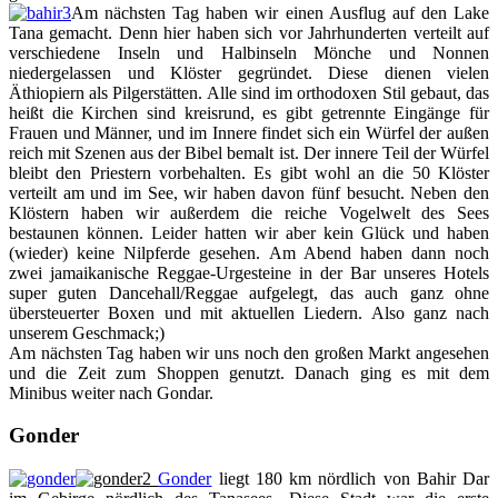
Am nächsten Tag haben wir einen Ausflug auf den Lake
Tana gemacht. Denn hier haben sich vor Jahrhunderten verteilt auf
verschiedene Inseln und Halbinseln Mönche und Nonnen
niedergelassen und Klöster gegründet. Diese dienen vielen
Äthiopiern als Pilgerstätten. Alle sind im orthodoxen Stil gebaut, das
heißt die Kirchen sind kreisrund, es gibt getrennte Eingänge für
Frauen und Männer, und im Innere findet sich ein Würfel der außen
reich mit Szenen aus der Bibel bemalt ist. Der innere Teil der Würfel
bleibt den Priestern vorbehalten. Es gibt wohl an die 50 Klöster
verteilt am und im See, wir haben davon fünf besucht. Neben den
Klöstern haben wir außerdem die reiche Vogelwelt des Sees
bestaunen können. Leider hatten wir aber kein Glück und haben
(wieder) keine Nilpferde gesehen. Am Abend haben dann noch
zwei jamaikanische Reggae-Urgesteine in der Bar unseres Hotels
super guten Dancehall/Reggae aufgelegt, das auch ganz ohne
übersteuerter Boxen und mit aktuellen Liedern. Also ganz nach
unserem Geschmack;)
Am nächsten Tag haben wir uns noch den großen Markt angesehen
und die Zeit zum Shoppen genutzt. Danach ging es mit dem
Minibus weiter nach Gondar.
Gonder
Gonder
liegt 180 km nördlich von Bahir Dar