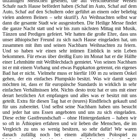
unzähligen Menschen gesehen, die auf verschiedenste Weisen
Schafe nach Hause befördert haben (Schaf im Auto, Schaf auf dem
Auto, Schaf auf den Schultern oder geführt an einem oder beliebig
vielen anderen Beinen – sehr skuril!). An Weihnachten selbst war
dann die gesamte Stadt wie ausgestorben. Die Heilige Messe findet
die ganze Nacht statt und wir bis zum nächsten Mittag mit Musik,
Tänzen und Predigen gefeiert. Wir hatten die große Ehre, dass uns
unser äthiopischer Freund zu sich nach Hause eingeladen hat, um
zusammen mit ihm und seinen Nachbarn Weihnachten zu feiern.
Und so haben wir einen sehr intimen Einblick in sein Leben
bekommen. Für etwas über dreißig Euro im Monat hat er die Hälfte
einer Lehmhütte mit Wellblechdach gemietet. Von seinen Nachbarn
ist er mit einem Vorhang und etwas Pappkarton getrennt, ein eigenes
Bad hat er nicht. Vielmehr muss er hierfür 100 m zu seinem Onkel
gehen, der ein einfaches Plumpsklo besitzt. Was wir damit sagen
möchten ist, dass er für europäische Standards in wirklich in sehr
einfachen Verhältnissen lebt. Nichts desto trotz hat er uns mit einer
derart herzlichen Art empfangen und alles was er besitzt mit uns
geteilt. Extra für diesen Tag hat er (teures) Rindfleisch gekauft und
für uns zubereitet. Und selbst seine Nachbarn haben uns besucht
und jeder hat uns Essen angeboten und uns zu sich eingeladen.
Diese echte Gastfreundschaft – ohne Hintergedanken – haben wir
so oft in Äthiopien erfahren und wir lieben die Menschen, die im
Vergleich zu uns so wenig besitzen, so sehr dafür! Wir waren
danach zufällig noch bei einem alljährlichen Polospiel zu