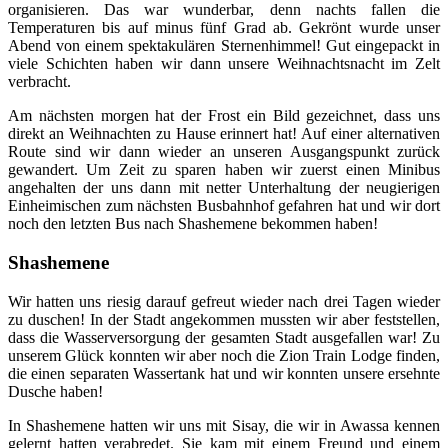
organisieren. Das war wunderbar, denn nachts fallen die
Temperaturen bis auf minus fünf Grad ab. Gekrönt wurde unser
Abend von einem spektakulären Sternenhimmel! Gut eingepackt in
viele Schichten haben wir dann unsere Weihnachtsnacht im Zelt
verbracht.
Am nächsten morgen hat der Frost ein Bild gezeichnet, dass uns
direkt an Weihnachten zu Hause erinnert hat! Auf einer alternativen
Route sind wir dann wieder an unseren Ausgangspunkt zurück
gewandert. Um Zeit zu sparen haben wir zuerst einen Minibus
angehalten der uns dann mit netter Unterhaltung der neugierigen
Einheimischen zum nächsten Busbahnhof gefahren hat und wir dort
noch den letzten Bus nach Shashemene bekommen haben!
Shashemene
Wir hatten uns riesig darauf gefreut wieder nach drei Tagen wieder
zu duschen! In der Stadt angekommen mussten wir aber feststellen,
dass die Wasserversorgung der gesamten Stadt ausgefallen war! Zu
unserem Glück konnten wir aber noch die Zion Train Lodge finden,
die einen separaten Wassertank hat und wir konnten unsere ersehnte
Dusche haben!
In Shashemene hatten wir uns mit Sisay, die wir in Awassa kennen
gelernt hatten verabredet. Sie kam mit einem Freund und einem