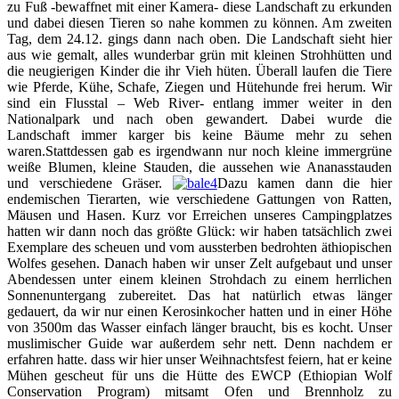
zu Fuß -bewaffnet mit einer Kamera- diese Landschaft zu erkunden
und dabei diesen Tieren so nahe kommen zu können. Am zweiten
Tag, dem 24.12. gings dann nach oben. Die Landschaft sieht hier
aus wie gemalt, alles wunderbar grün mit kleinen Strohhütten und
die neugierigen Kinder die ihr Vieh hüten. Überall laufen die Tiere
wie Pferde, Kühe, Schafe, Ziegen und Hütehunde frei herum. Wir
sind ein Flusstal – Web River- entlang immer weiter in den
Nationalpark und nach oben gewandert. Dabei wurde die
Landschaft immer karger bis keine Bäume mehr zu sehen
waren.Stattdessen gab es irgendwann nur noch kleine immergrüne
weiße Blumen, kleine Stauden, die aussehen wie Ananasstauden
und verschiedene Gräser.
Dazu kamen dann die hier
endemischen Tierarten, wie verschiedene Gattungen von Ratten,
Mäusen und Hasen. Kurz vor Erreichen unseres Campingplatzes
hatten wir dann noch das größte Glück: wir haben tatsächlich zwei
Exemplare des scheuen und vom aussterben bedrohten äthiopischen
Wolfes gesehen. Danach haben wir unser Zelt aufgebaut und unser
Abendessen unter einem kleinen Strohdach zu einem herrlichen
Sonnenuntergang zubereitet. Das hat natürlich etwas länger
gedauert, da wir nur einen Kerosinkocher hatten und in einer Höhe
von 3500m das Wasser einfach länger braucht, bis es kocht. Unser
muslimischer Guide war außerdem sehr nett. Denn nachdem er
erfahren hatte. dass wir hier unser Weihnachtsfest feiern, hat er keine
Mühen gescheut für uns die Hütte des EWCP (Ethiopian Wolf
Conservation Program) mitsamt Ofen und Brennholz zu