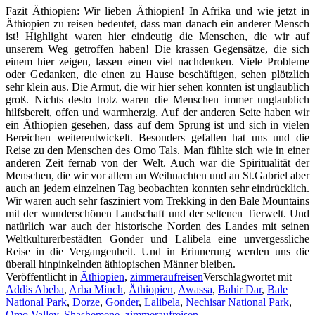
Fazit Äthiopien: Wir lieben Äthiopien! In Afrika und wie jetzt in
Äthiopien zu reisen bedeutet, dass man danach ein anderer Mensch
ist! Highlight waren hier eindeutig die Menschen, die wir auf
unserem Weg getroffen haben! Die krassen Gegensätze, die sich
einem hier zeigen, lassen einen viel nachdenken. Viele Probleme
oder Gedanken, die einen zu Hause beschäftigen, sehen plötzlich
sehr klein aus. Die Armut, die wir hier sehen konnten ist unglaublich
groß. Nichts desto trotz waren die Menschen immer unglaublich
hilfsbereit, offen und warmherzig. Auf der anderen Seite haben wir
ein Äthiopien gesehen, dass auf dem Sprung ist und sich in vielen
Bereichen weiterentwickelt. Besonders gefallen hat uns und die
Reise zu den Menschen des Omo Tals. Man fühlte sich wie in einer
anderen Zeit fernab von der Welt. Auch war die Spiritualität der
Menschen, die wir vor allem an Weihnachten und an St.Gabriel aber
auch an jedem einzelnen Tag beobachten konnten sehr eindrücklich.
Wir waren auch sehr fasziniert vom Trekking in den Bale Mountains
mit der wunderschönen Landschaft und der seltenen Tierwelt. Und
natürlich war auch der historische Norden des Landes mit seinen
Weltkulturerbestädten Gonder und Lalibela eine unvergessliche
Reise in die Vergangenheit. Und in Erinnerung werden uns die
überall hinpinkelnden äthiopischen Männer bleiben.
Veröffentlicht in
Äthiopien
,
zimmeraufreisen
Verschlagwortet mit
Addis Abeba
,
Arba Minch
,
Äthiopien
,
Awassa
,
Bahir Dar
,
Bale
National Park
,
Dorze
,
Gonder
,
Lalibela
,
Nechisar National Park
,
Omo Valley
,
Shashemene
,
zimmeraufreisen