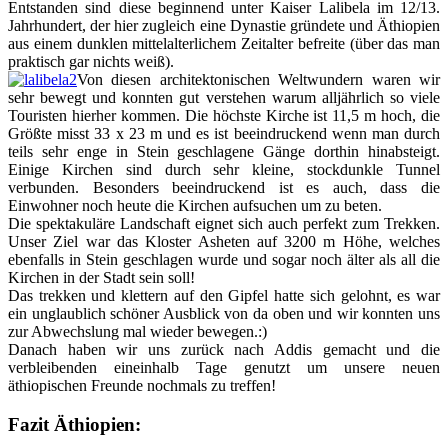
Entstanden sind diese beginnend unter Kaiser Lalibela im 12/13.
Jahrhundert, der hier zugleich eine Dynastie gründete und Äthiopien
aus einem dunklen mittelalterlichem Zeitalter befreite (über das man
praktisch gar nichts weiß).
Von diesen architektonischen Weltwundern waren wir
sehr bewegt und konnten gut verstehen warum alljährlich so viele
Touristen hierher kommen. Die höchste Kirche ist 11,5 m hoch, die
Größte misst 33 x 23 m und es ist beeindruckend wenn man durch
teils sehr enge in Stein geschlagene Gänge dorthin hinabsteigt.
Einige Kirchen sind durch sehr kleine, stockdunkle Tunnel
verbunden. Besonders beeindruckend ist es auch, dass die
Einwohner noch heute die Kirchen aufsuchen um zu beten.
Die spektakuläre Landschaft eignet sich auch perfekt zum Trekken.
Unser Ziel war das Kloster Asheten auf 3200 m Höhe, welches
ebenfalls in Stein geschlagen wurde und sogar noch älter als all die
Kirchen in der Stadt sein soll!
Das trekken und klettern auf den Gipfel hatte sich gelohnt, es war
ein unglaublich schöner Ausblick von da oben und wir konnten uns
zur Abwechslung mal wieder bewegen.:)
Danach haben wir uns zurück nach Addis gemacht und die
verbleibenden eineinhalb Tage genutzt um unsere neuen
äthiopischen Freunde nochmals zu treffen!
Fazit Äthiopien: