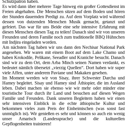
Schutzpatron haben.
Es wird dann über mehrere Tage hinweg ein großer Gottesdienst im
Freien abgehalten. Die Menschen sitzen auf dem Boden und hören
der Stunden dauernden Predigt zu. Auf dem Vorplatz wird während
dessen von dutzenden Menschen Musik gemacht, getanzt und
gefeiert. Das war für uns Beide eine sehr intensive Erfahrung mit
diesen Menschen diesen Tag zu teilen! Danach sind wir von unseren
Freunden und deren Familie noch zum traditionelle BBQ Hühnchen
mit Indjira eingeladen worden.
Am nächsten Tag haben wir uns dann den Nechisar National Park
angesehen. Wir waren mit einem Boot auf dem Lake Chamo und
haben Krokodile, Pelikane, Seeadler und Kraniche besucht. Danach
sind wir zu dem Ort, dem Arba Minch seinen Namen verdankt, es
bedeutet nämlich übersetzt „vierzig Quellen“. Dort haben wir super
viele Affen, unter anderem Paviane und Makaken gesehen.
Im Moment werden wir von Sisay, ihrer Schwester Darcha und
Hamey begleitet. Sisay und Hamey sind Äthiopier, die im Ausland
leben. Dabei machen sie ebenso wie wir mehr oder minder eine
touristische Tour durch ihr Land und besuchen auf diesen Wegen
Familie und Freunden. Dank unseren Begleitern haben wir einen
sehr intensiven Einblick in die echte äthiopische Kultur und
bekommen vieles zum Preis der Einheimischen (was sonst fast
unmöglich ist). Wir genießen es sehr und können so auch ein wenig
unser Amarisch (Landessprache) und die kulturellen
Gepflogenheiten trainieren!