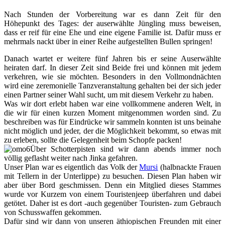
Nach Stunden der Vorbereitung war es dann Zeit für den
Höhepunkt des Tages: der auserwählte Jüngling muss beweisen,
dass er reif für eine Ehe und eine eigene Familie ist. Dafür muss er
mehrmals nackt über in einer Reihe aufgestellten Bullen springen!
Danach wartet er weitere fünf Jahren bis er seine Auserwählte
heiraten darf. In dieser Zeit sind Beide frei und können mit jedem
verkehren, wie sie möchten. Besonders in den Vollmondnächten
wird eine zeremonielle Tanzveranstaltung gehalten bei der sich jeder
einen Partner seiner Wahl sucht, um mit diesem Verkehr zu haben.
Was wir dort erlebt haben war eine vollkommene anderen Welt, in
die wir für einen kurzen Moment mitgenommen worden sind. Zu
beschreiben was für Eindrücke wir sammeln konnten ist uns beinahe
nicht möglich und jeder, der die Möglichkeit bekommt, so etwas mit
zu erleben, sollte die Gelegenheit beim Schopfe packen!
Über Schotterpisten sind wir dann abends immer noch
völlig geflasht weiter nach Jinka gefahren.
Unser Plan war es eigentlich das Volk der
Mursi
(halbnackte Frauen
mit Tellern in der Unterlippe) zu besuchen. Diesen Plan haben wir
aber über Bord geschmissen. Denn ein Mitglied dieses Stammes
wurde vor Kurzem von einem Touristenjeep überfahren und dabei
getötet. Daher ist es dort -auch gegenüber Touristen- zum Gebrauch
von Schusswaffen gekommen.
Dafür sind wir dann von unseren äthiopischen Freunden mit einer