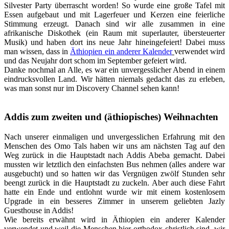
Silvester Party überrascht worden! So wurde eine große Tafel mit
Essen aufgebaut und mit Lagerfeuer und Kerzen eine feierliche
Stimmung erzeugt. Danach sind wir alle zusammen in eine
afrikanische Diskothek (ein Raum mit superlauter, übersteuerter
Musik) und haben dort ins neue Jahr hineingefeiert! Dabei muss
man wissen, dass in
Äthiopien ein anderer Kalender
verwendet wird
und das Neujahr dort schom im September gefeiert wird.
Danke nochmal an Alle, es war ein unvergesslicher Abend in einem
eindrucksvollen Land. Wir hätten niemals gedacht das zu erleben,
was man sonst nur im Discovery Channel sehen kann!
Addis zum zweiten und (äthiopisches) Weihnachten
Nach unserer einmaligen und unvergesslichen Erfahrung mit den
Menschen des Omo Tals haben wir uns am nächsten Tag auf den
Weg zurück in die Hauptstadt nach Addis Abeba gemacht. Dabei
mussten wir letztlich den einfachsten Bus nehmen (alles andere war
ausgebucht) und so hatten wir das Vergnügen zwölf Stunden sehr
beengt zurück in die Hauptstadt zu zuckeln. Aber auch diese Fahrt
hatte ein Ende und entlohnt wurde wir mit einem kostenlosem
Upgrade in ein besseres Zimmer in unserem geliebten Jazly
Guesthouse in Addis!
Wie bereits erwähnt wird in Äthiopien ein anderer Kalender
verwendet und weil die Menschen hier orthodox christlich sind, wir