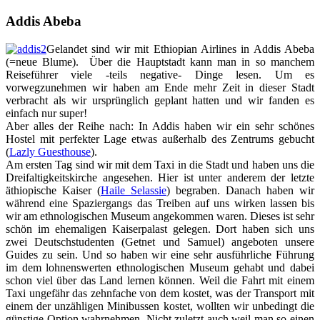
Addis Abeba
Gelandet sind wir mit Ethiopian Airlines in Addis Abeba
(=neue Blume). Über die Hauptstadt kann man in so manchem
Reiseführer viele -teils negative- Dinge lesen. Um es
vorwegzunehmen wir haben am Ende mehr Zeit in dieser Stadt
verbracht als wir ursprünglich geplant hatten und wir fanden es
einfach nur super!
Aber alles der Reihe nach: In Addis haben wir ein sehr schönes
Hostel mit perfekter Lage etwas außerhalb des Zentrums gebucht
(
Lazly Guesthouse
).
Am ersten Tag sind wir mit dem Taxi in die Stadt und haben uns die
Dreifaltigkeitskirche angesehen. Hier ist unter anderem der letzte
äthiopische Kaiser
(
Haile Selassie
)
begraben. Danach haben wir
während eine Spaziergangs das Treiben auf uns wirken lassen bis
wir am ethnologischen Museum angekommen waren. Dieses ist sehr
schön im ehemaligen Kaiserpalast gelegen. Dort haben sich uns
zwei Deutschstudenten (Getnet und Samuel) angeboten unsere
Guides zu sein. Und so haben wir eine sehr ausführliche Führung
im dem lohnenswerten ethnologischen Museum gehabt und dabei
schon viel über das Land lernen können. Weil die Fahrt mit einem
Taxi ungefähr das zehnfache von dem kostet, was der Transport mit
einem der unzähligen Minibussen kostet, wollten wir unbedingt die
günstige Option wahrnehmen. Nicht zuletzt auch weil man so einen