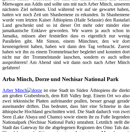
Mietwagen aus Addis und sollte uns mit nach Arber Minch, unserem
nächsten Ziel nehmen. Und während wir auf sie gewartet haben,
hatten wir noch Zeit um Shashemene zu erkunden. In Shashemene
wurde vom letzten Kaiser Äthiopiens (Haile Selassie) den Rastafari
Land geschenkt und so ist dieser Ort mehr oder minder eine
jamaikanische Enklave geworden. Wir waren ja auch schon in
Jamaika, müssen aber feststellen dass es eigentlich nur wenig
Parallelen gibt. Mit Simon, einem Münchner, den wir dort
kennengelernt haben, haben wir dann den Tag verbracht. Zuerst
haben wir ihn zu einem Trommelmacher begleitet und konnten dort
nicht nur der Trommelstunde lauschen, sondern es auch selbst
ausprobieren! Am Abend sind wir dann noch nach Arber Minch
gefahren!
Arba Minch, Dorze und Nechisar National Park
Arber Minch
ist eine Stadt im Süden Äthiopiens die direkt
am großen Grabenbruch, dem Rift Valley liegt. Einem Ort wo also
zwei tektonische Platten aufeinander prallen, besser gesagt gerade
auseinander driften. Das bedeutet, dass hier eine Schneise in das
äthiopische Hochland geschnitten wird. Die Stadt dadurch von zwei
Seen (Lake Abaya und Chamo) sowie einem ihr zu Fuße liegenden
Nationalpark (Nechisar National Park) umrahmt. Letztlich stellt die
Stadt das Gateway für die abgelegenen Regionen des Omo Tals dar.