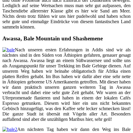
und ohne Probleme auch nach Einbruch der Dunkelheit bewegen.
Lediglich auf seine Wertsachen muss man sehr gut aufpassen, den
Taschendiebe allererster Klasse gibt es hier wie Sand am Meer.
Nichts desto trotz fühlen wir uns hier pudelwohl und haben schon
sehr gute und einmalige Eindrücke von diesem fantastischen Land
sammeln können.
Awassa, Bale Mountain und Shashemene
Nach unseren ersten Erfahrungen in Addis sind wir als
nächstes sind in den Süden von Äthiopien gefahren, genauer gesagt
nach Awassa. Awassa liegt an einem Süßwassersee und sollte uns
als Ausgangspunkt für unser Trekking im Bale Gebirge dienen. Auf
unserem Weg haben wir beinahe obligatorisch für Afrika einen
platten Reifen gehabt. Im Bus haben wir dafür aber eine sehr nette
in Äthiopien geborene US Amerikanerin getroffen. Mit dieser haben
wir dann praktisch unseren ganzen weiteren Tag in Awassa
verbracht und dabei eine sehr gute Zeit gehabt. Wir waren an der
Uferpromenade flanieren und haben in einem der lokalen Cafés
Espresso getrunken. Diesem wird hier ein uns nicht bekanntes
Gebüsch hinzugefügt, was den Kaffee sehr lecker schmecken lässt!
Die ganze Stadt ist übersät mit Vögeln aller Art. Besonders
auffallend sind aber die unzähligen Maribus hier, sehr geil!
Am nächsten Tag haben wir dann den Weg ins Bale