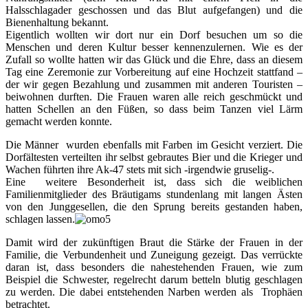
Halsschlagader geschossen und das Blut aufgefangen) und die
Bienenhaltung bekannt.
Eigentlich wollten wir dort nur ein Dorf besuchen um so die
Menschen und deren Kultur besser kennenzulernen. Wie es der
Zufall so wollte hatten wir das Glück und die Ehre, dass an diesem
Tag eine Zeremonie zur Vorbereitung auf eine Hochzeit stattfand –
der wir gegen Bezahlung und zusammen mit anderen Touristen –
beiwohnen durften. Die Frauen waren alle reich geschmückt und
hatten Schellen an den Füßen, so dass beim Tanzen viel Lärm
gemacht werden konnte.
Die Männer wurden ebenfalls mit Farben im Gesicht verziert. Die
Dorfältesten verteilten ihr selbst gebrautes Bier und die Krieger und
Wachen führten ihre Ak-47 stets mit sich -irgendwie gruselig-.
Eine weitere Besonderheit ist, dass sich die weiblichen
Familienmitglieder des Bräutigams stundenlang mit langen Ästen
von den Junggesellen, die den Sprung bereits gestanden haben,
schlagen lassen.
Damit wird der zukünftigen Braut die Stärke der Frauen in der
Familie, die Verbundenheit und Zuneigung gezeigt. Das verrückte
daran ist, dass besonders die nahestehenden Frauen, wie zum
Beispiel die Schwester, regelrecht darum betteln blutig geschlagen
zu werden. Die dabei entstehenden Narben werden als Trophäen
betrachtet.