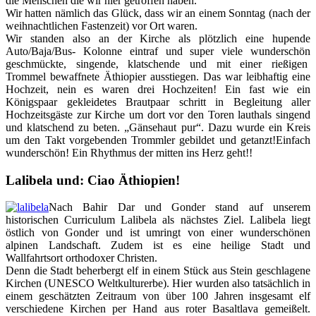
die Menschen die wir hier getroffen haben.
Wir hatten nämlich das Glück, dass wir an einem Sonntag (nach der
weihnachtlichen Fastenzeit) vor Ort waren.
Wir standen also an der Kirche als plötzlich eine hupende
Auto/Baja/Bus- Kolonne eintraf und super viele wunderschön
geschmückte, singende, klatschende und mit einer rießigen
Trommel bewaffnete Äthiopier ausstiegen. Das war leibhaftig eine
Hochzeit, nein es waren drei Hochzeiten! Ein fast wie ein
Königspaar gekleidetes Brautpaar schritt in Begleitung aller
Hochzeitsgäste zur Kirche um dort vor den Toren lauthals singend
und klatschend zu beten. „Gänsehaut pur“. Dazu wurde ein Kreis
um den Takt vorgebenden Trommler gebildet und getanzt!Einfach
wunderschön! Ein Rhythmus der mitten ins Herz geht!!
Lalibela und: Ciao Äthiopien!
Nach Bahir Dar und Gonder stand auf unserem
historischen Curriculum Lalibela als nächstes Ziel. Lalibela liegt
östlich von Gonder und ist umringt von einer wunderschönen
alpinen Landschaft. Zudem ist es eine heilige Stadt und
Wallfahrtsort orthodoxer Christen.
Denn die Stadt beherbergt elf in einem Stück aus Stein geschlagene
Kirchen (UNESCO Weltkulturerbe). Hier wurden also tatsächlich in
einem geschätzten Zeitraum von über 100 Jahren insgesamt elf
verschiedene Kirchen per Hand aus roter Basaltlava gemeißelt.