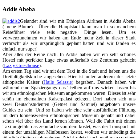
Addis Abeba
Gelandet sind wir mit Ethiopian Airlines in Addis Abeba
(=neue Blume). Über die Hauptstadt kann man in so manchem
Reiseführer viele -teils negative- Dinge lesen. Um es
vorwegzunehmen wir haben am Ende mehr Zeit in dieser Stadt
verbracht als wir ursprünglich geplant hatten und wir fanden es
einfach nur super!
Aber alles der Reihe nach: In Addis haben wir ein sehr schönes
Hostel mit perfekter Lage etwas außerhalb des Zentrums gebucht
(
Lazly Guesthouse
).
Am ersten Tag sind wir mit dem Taxi in die Stadt und haben uns die
Dreifaltigkeitskirche angesehen. Hier ist unter anderem der letzte
äthiopische Kaiser
(
Haile Selassie
)
begraben. Danach haben wir
während eine Spaziergangs das Treiben auf uns wirken lassen bis
wir am ethnologischen Museum angekommen waren. Dieses ist sehr
schön im ehemaligen Kaiserpalast gelegen. Dort haben sich uns
zwei Deutschstudenten (Getnet und Samuel) angeboten unsere
Guides zu sein. Und so haben wir eine sehr ausführliche Führung
im dem lohnenswerten ethnologischen Museum gehabt und dabei
schon viel über das Land lernen können. Weil die Fahrt mit einem
Taxi ungefähr das zehnfache von dem kostet, was der Transport mit
einem der unzähligen Minibussen kostet, wollten wir unbedingt die
günstige Option wahrnehmen. Nicht zuletzt auch weil man so einen