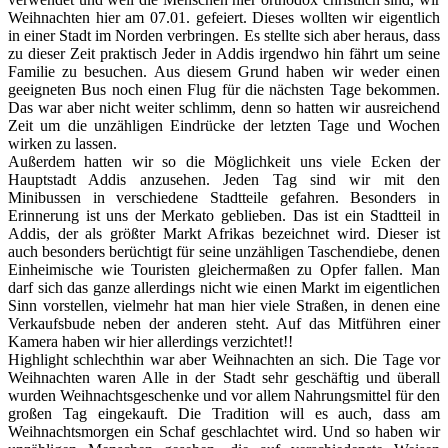
Weihnachten hier am 07.01. gefeiert. Dieses wollten wir eigentlich
in einer Stadt im Norden verbringen. Es stellte sich aber heraus, dass
zu dieser Zeit praktisch Jeder in Addis irgendwo hin fährt um seine
Familie zu besuchen. Aus diesem Grund haben wir weder einen
geeigneten Bus noch einen Flug für die nächsten Tage bekommen.
Das war aber nicht weiter schlimm, denn so hatten wir ausreichend
Zeit um die unzähligen Eindrücke der letzten Tage und Wochen
wirken zu lassen.
Außerdem hatten wir so die Möglichkeit uns viele Ecken der
Hauptstadt Addis anzusehen. Jeden Tag sind wir mit den
Minibussen in verschiedene Stadtteile gefahren. Besonders in
Erinnerung ist uns der Merkato geblieben. Das ist ein Stadtteil in
Addis, der als größter Markt Afrikas bezeichnet wird. Dieser ist
auch besonders berüchtigt für seine unzähligen Taschendiebe, denen
Einheimische wie Touristen gleichermaßen zu Opfer fallen. Man
darf sich das ganze allerdings nicht wie einen Markt im eigentlichen
Sinn vorstellen, vielmehr hat man hier viele Straßen, in denen eine
Verkaufsbude neben der anderen steht. Auf das Mitführen einer
Kamera haben wir hier allerdings verzichtet!!
Highlight schlechthin war aber Weihnachten an sich. Die Tage vor
Weihnachten waren Alle in der Stadt sehr geschäftig und überall
wurden Weihnachtsgeschenke und vor allem Nahrungsmittel für den
großen Tag eingekauft. Die Tradition will es auch, dass am
Weihnachtsmorgen ein Schaf geschlachtet wird. Und so haben wir