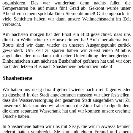
organisieren. Das war wunderbar, denn nachts fallen die
Temperaturen bis auf minus fünf Grad ab. Gekrönt wurde unser
Abend von einem spektakulären Sternenhimmel! Gut eingepackt in
viele Schichten haben wir dann unsere Weihnachtsnacht im Zelt
verbracht.
Am nächsten morgen hat der Frost ein Bild gezeichnet, dass uns
direkt an Weihnachten zu Hause erinnert hat! Auf einer alternativen
Route sind wir dann wieder an unseren Ausgangspunkt zurück
gewandert. Um Zeit zu sparen haben wir zuerst einen Minibus
angehalten der uns dann mit netter Unterhaltung der neugierigen
Einheimischen zum nächsten Busbahnhof gefahren hat und wir dort
noch den letzten Bus nach Shashemene bekommen haben!
Shashemene
Wir hatten uns riesig darauf gefreut wieder nach drei Tagen wieder
zu duschen! In der Stadt angekommen mussten wir aber feststellen,
dass die Wasserversorgung der gesamten Stadt ausgefallen war! Zu
unserem Glück konnten wir aber noch die Zion Train Lodge finden,
die einen separaten Wassertank hat und wir konnten unsere ersehnte
Dusche haben!
In Shashemene hatten wir uns mit Sisay, die wir in Awassa kennen
gelernt hatten verabredet. Sie kam mit einem Freund und einem