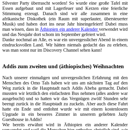
Silvester Party überrascht worden! So wurde eine große Tafel mit
Essen aufgebaut und mit Lagerfeuer und Kerzen eine feierliche
Stimmung erzeugt. Danach sind wir alle zusammen in eine
afrikanische Diskothek (ein Raum mit superlauter, übersteuerter
Musik) und haben dort ins neue Jahr hineingefeiert! Dabei muss
man wissen, dass in
Äthiopien ein anderer Kalender
verwendet wird
und das Neujahr dort schom im September gefeiert wird.
Danke nochmal an Alle, es war ein unvergesslicher Abend in einem
eindrucksvollen Land. Wir hätten niemals gedacht das zu erleben,
was man sonst nur im Discovery Channel sehen kann!
Addis zum zweiten und (äthiopisches) Weihnachten
Nach unserer einmaligen und unvergesslichen Erfahrung mit den
Menschen des Omo Tals haben wir uns am nächsten Tag auf den
Weg zurück in die Hauptstadt nach Addis Abeba gemacht. Dabei
mussten wir letztlich den einfachsten Bus nehmen (alles andere war
ausgebucht) und so hatten wir das Vergnügen zwölf Stunden sehr
beengt zurück in die Hauptstadt zu zuckeln. Aber auch diese Fahrt
hatte ein Ende und entlohnt wurde wir mit einem kostenlosem
Upgrade in ein besseres Zimmer in unserem geliebten Jazly
Guesthouse in Addis!
Wie bereits erwähnt wird in Äthiopien ein anderer Kalender
verwendet und weil die Menschen hier orthodox christlich sind, wir