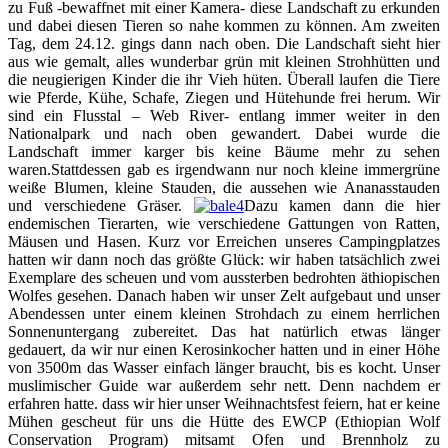
zu Fuß -bewaffnet mit einer Kamera- diese Landschaft zu erkunden
und dabei diesen Tieren so nahe kommen zu können. Am zweiten
Tag, dem 24.12. gings dann nach oben. Die Landschaft sieht hier
aus wie gemalt, alles wunderbar grün mit kleinen Strohhütten und
die neugierigen Kinder die ihr Vieh hüten. Überall laufen die Tiere
wie Pferde, Kühe, Schafe, Ziegen und Hütehunde frei herum. Wir
sind ein Flusstal – Web River- entlang immer weiter in den
Nationalpark und nach oben gewandert. Dabei wurde die
Landschaft immer karger bis keine Bäume mehr zu sehen
waren.Stattdessen gab es irgendwann nur noch kleine immergrüne
weiße Blumen, kleine Stauden, die aussehen wie Ananasstauden
und verschiedene Gräser.
Dazu kamen dann die hier
endemischen Tierarten, wie verschiedene Gattungen von Ratten,
Mäusen und Hasen. Kurz vor Erreichen unseres Campingplatzes
hatten wir dann noch das größte Glück: wir haben tatsächlich zwei
Exemplare des scheuen und vom aussterben bedrohten äthiopischen
Wolfes gesehen. Danach haben wir unser Zelt aufgebaut und unser
Abendessen unter einem kleinen Strohdach zu einem herrlichen
Sonnenuntergang zubereitet. Das hat natürlich etwas länger
gedauert, da wir nur einen Kerosinkocher hatten und in einer Höhe
von 3500m das Wasser einfach länger braucht, bis es kocht. Unser
muslimischer Guide war außerdem sehr nett. Denn nachdem er
erfahren hatte. dass wir hier unser Weihnachtsfest feiern, hat er keine
Mühen gescheut für uns die Hütte des EWCP (Ethiopian Wolf
Conservation Program) mitsamt Ofen und Brennholz zu