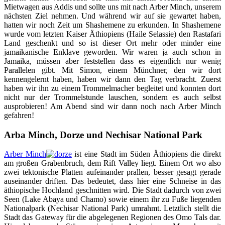
Mietwagen aus Addis und sollte uns mit nach Arber Minch, unserem
nächsten Ziel nehmen. Und während wir auf sie gewartet haben,
hatten wir noch Zeit um Shashemene zu erkunden. In Shashemene
wurde vom letzten Kaiser Äthiopiens (Haile Selassie) den Rastafari
Land geschenkt und so ist dieser Ort mehr oder minder eine
jamaikanische Enklave geworden. Wir waren ja auch schon in
Jamaika, müssen aber feststellen dass es eigentlich nur wenig
Parallelen gibt. Mit Simon, einem Münchner, den wir dort
kennengelernt haben, haben wir dann den Tag verbracht. Zuerst
haben wir ihn zu einem Trommelmacher begleitet und konnten dort
nicht nur der Trommelstunde lauschen, sondern es auch selbst
ausprobieren! Am Abend sind wir dann noch nach Arber Minch
gefahren!
Arba Minch, Dorze und Nechisar National Park
Arber Minch
ist eine Stadt im Süden Äthiopiens die direkt
am großen Grabenbruch, dem Rift Valley liegt. Einem Ort wo also
zwei tektonische Platten aufeinander prallen, besser gesagt gerade
auseinander driften. Das bedeutet, dass hier eine Schneise in das
äthiopische Hochland geschnitten wird. Die Stadt dadurch von zwei
Seen (Lake Abaya und Chamo) sowie einem ihr zu Fuße liegenden
Nationalpark (Nechisar National Park) umrahmt. Letztlich stellt die
Stadt das Gateway für die abgelegenen Regionen des Omo Tals dar.