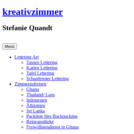
Zum
kreativzimmer
Inhalt
springen
Stefanie Quandt
Menü
Lettering Art
Tassen Lettering
Karten Lettering
Tafel Lettering
Schaufenster Lettering
Zimmeraufreisen
Ghana
Thailand/ Laos
Indonesien
Äthiopien
Sri Lanka
Packliste fürs Backpacking
Reiseapotheke
Freiwilligendienst in Ghana