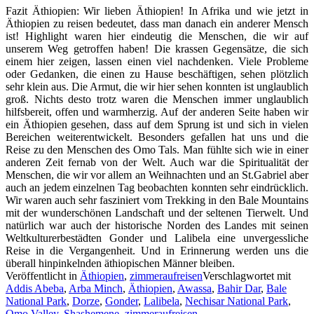
Fazit Äthiopien: Wir lieben Äthiopien! In Afrika und wie jetzt in
Äthiopien zu reisen bedeutet, dass man danach ein anderer Mensch
ist! Highlight waren hier eindeutig die Menschen, die wir auf
unserem Weg getroffen haben! Die krassen Gegensätze, die sich
einem hier zeigen, lassen einen viel nachdenken. Viele Probleme
oder Gedanken, die einen zu Hause beschäftigen, sehen plötzlich
sehr klein aus. Die Armut, die wir hier sehen konnten ist unglaublich
groß. Nichts desto trotz waren die Menschen immer unglaublich
hilfsbereit, offen und warmherzig. Auf der anderen Seite haben wir
ein Äthiopien gesehen, dass auf dem Sprung ist und sich in vielen
Bereichen weiterentwickelt. Besonders gefallen hat uns und die
Reise zu den Menschen des Omo Tals. Man fühlte sich wie in einer
anderen Zeit fernab von der Welt. Auch war die Spiritualität der
Menschen, die wir vor allem an Weihnachten und an St.Gabriel aber
auch an jedem einzelnen Tag beobachten konnten sehr eindrücklich.
Wir waren auch sehr fasziniert vom Trekking in den Bale Mountains
mit der wunderschönen Landschaft und der seltenen Tierwelt. Und
natürlich war auch der historische Norden des Landes mit seinen
Weltkulturerbestädten Gonder und Lalibela eine unvergessliche
Reise in die Vergangenheit. Und in Erinnerung werden uns die
überall hinpinkelnden äthiopischen Männer bleiben.
Veröffentlicht in
Äthiopien
,
zimmeraufreisen
Verschlagwortet mit
Addis Abeba
,
Arba Minch
,
Äthiopien
,
Awassa
,
Bahir Dar
,
Bale
National Park
,
Dorze
,
Gonder
,
Lalibela
,
Nechisar National Park
,
Omo Valley
,
Shashemene
,
zimmeraufreisen