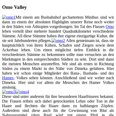
Omo Valley
Mit einem am Busbahnhof gechartertem Minibus sind wir
dann zu einem der absoluten Highlights unserer Reise noch weiter
in den Süden von Äthiopien vorgedrungen. Im Tal des Flusses
Omo
leben verteilt über mehrere hundert Quadratkilometer verschiedene
Stämme. All diese Stämme haben ihre eigene einzigartige Kultur, die
sie seit Jahrhunderten pflegen.
Allen gemeinsam ist, dass sie
hauptsächlich von ihren Kühen, Schafen und Ziegen sowie dem
Ackerbau leben. Um einen möglichst tiefen Einblick in die
verschiedenen Stämme zu bekommen sollte man versuchen an den
Markttagen in den entsprechenden Städten zu sein. Dort sind dann
die meisten Menschen anzutreffen. Wir sind als erstes in Richtung
Süden zu einem Markt in der Nähe von Dimeka gefahren. Hier
haben wir schon einige Mitglieder des Bana-, Bashada- und des
Hamer-
Volkes sehen können. Anschließend sind wir weiter nach
Dimeka. Hier sind vor allem die Menschen des Hamer Volkes
ansässig.
Diese sind unter anderem für ihre besonderen Haarfrisuren bekannt.
Die Frauen reiben sich dabei getrockneten Lehm oder Ton in die
Haare und flechten die Haare dann zu halblangen Zöpfen.
Außerdem sind diese auch für die Gewinnung von Blut als
Nahrungsmittel (dem Rind wird mit einem Pfeil in die