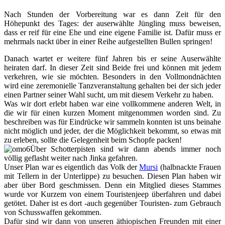
Nach Stunden der Vorbereitung war es dann Zeit für den
Höhepunkt des Tages: der auserwählte Jüngling muss beweisen,
dass er reif für eine Ehe und eine eigene Familie ist. Dafür muss er
mehrmals nackt über in einer Reihe aufgestellten Bullen springen!
Danach wartet er weitere fünf Jahren bis er seine Auserwählte
heiraten darf. In dieser Zeit sind Beide frei und können mit jedem
verkehren, wie sie möchten. Besonders in den Vollmondnächten
wird eine zeremonielle Tanzveranstaltung gehalten bei der sich jeder
einen Partner seiner Wahl sucht, um mit diesem Verkehr zu haben.
Was wir dort erlebt haben war eine vollkommene anderen Welt, in
die wir für einen kurzen Moment mitgenommen worden sind. Zu
beschreiben was für Eindrücke wir sammeln konnten ist uns beinahe
nicht möglich und jeder, der die Möglichkeit bekommt, so etwas mit
zu erleben, sollte die Gelegenheit beim Schopfe packen!
Über Schotterpisten sind wir dann abends immer noch
völlig geflasht weiter nach Jinka gefahren.
Unser Plan war es eigentlich das Volk der
Mursi
(halbnackte Frauen
mit Tellern in der Unterlippe) zu besuchen. Diesen Plan haben wir
aber über Bord geschmissen. Denn ein Mitglied dieses Stammes
wurde vor Kurzem von einem Touristenjeep überfahren und dabei
getötet. Daher ist es dort -auch gegenüber Touristen- zum Gebrauch
von Schusswaffen gekommen.
Dafür sind wir dann von unseren äthiopischen Freunden mit einer