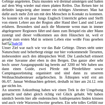
Gebirge angetreten. Dazu mussten wir dreimal umsteigen und hatten
auf dem Weg wieder mal einen platten Reifen. Das Reisen hier ist
definitiv langwierig aber immer ein richtiges Abenteuer. Man hat
dafür auch mehr Zeit um mit den Menschen in Kontakt zu kommen.
So konnte ich ein paar Jungs Englisch Unterricht geben und Steffi
von einem Lehrer aus der Region aller Hand über Land und Leute
erfahren. Besonders sind auch die Momente wenn man in immer
abgelegenere Regionen fährt und dann zum Beispiel ein alter Mann
zusteigt und dieser vollkommen aus dem Häuschen ist, weil er
gerade zum ersten Mal in seinem Leben eine weiße Frau gesehen
hat!!
Unser Ziel war nach wie vor das Bale Gebirge. Dieses steht unter
Naturschutz und beherbergt einige nur hier vorkommende Tierarten,
insbesondere auch den äthiopischen Wolf. Die Landschaft erinnert
an eine Savanne aber eben in den Bergen. Das ganze aber sehr
hoch: unser Ausgangspunkt lag bereits auf 3200 m! Wir haben uns
dann einen Guide, zwei Pferde mit Pferdeführer sowie
Campingausrüstuing organisiert und sind dann zu unserem
Weihnachtsabenteuer aufgebrochen. In Äthiopien wird erst am
06./07. Januar Weihnachten gefeiert, deshalb ist hier am 24.12. rein
gar nichts los.
An unserem Ankunftstag haben wir einen Trek in der Umgebung
gemacht und dabei gleich richtig viel Glück gehabt. Wir haben
nämlich bereits hier alle endemischen Antilopenarten finden können
und auch viele Warzenschweine gesehen. Ein sehr tolles Gefühl nur