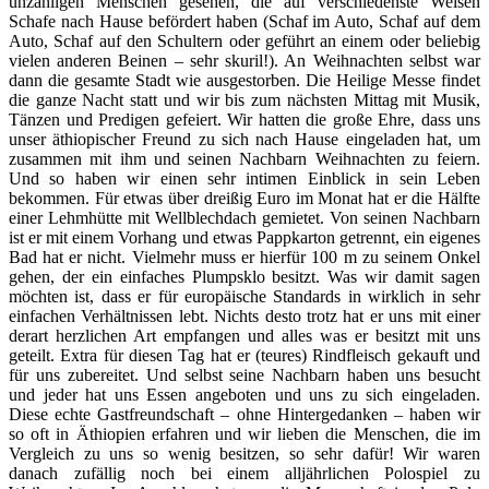
unzähligen Menschen gesehen, die auf verschiedenste Weisen
Schafe nach Hause befördert haben (Schaf im Auto, Schaf auf dem
Auto, Schaf auf den Schultern oder geführt an einem oder beliebig
vielen anderen Beinen – sehr skuril!). An Weihnachten selbst war
dann die gesamte Stadt wie ausgestorben. Die Heilige Messe findet
die ganze Nacht statt und wir bis zum nächsten Mittag mit Musik,
Tänzen und Predigen gefeiert. Wir hatten die große Ehre, dass uns
unser äthiopischer Freund zu sich nach Hause eingeladen hat, um
zusammen mit ihm und seinen Nachbarn Weihnachten zu feiern.
Und so haben wir einen sehr intimen Einblick in sein Leben
bekommen. Für etwas über dreißig Euro im Monat hat er die Hälfte
einer Lehmhütte mit Wellblechdach gemietet. Von seinen Nachbarn
ist er mit einem Vorhang und etwas Pappkarton getrennt, ein eigenes
Bad hat er nicht. Vielmehr muss er hierfür 100 m zu seinem Onkel
gehen, der ein einfaches Plumpsklo besitzt. Was wir damit sagen
möchten ist, dass er für europäische Standards in wirklich in sehr
einfachen Verhältnissen lebt. Nichts desto trotz hat er uns mit einer
derart herzlichen Art empfangen und alles was er besitzt mit uns
geteilt. Extra für diesen Tag hat er (teures) Rindfleisch gekauft und
für uns zubereitet. Und selbst seine Nachbarn haben uns besucht
und jeder hat uns Essen angeboten und uns zu sich eingeladen.
Diese echte Gastfreundschaft – ohne Hintergedanken – haben wir
so oft in Äthiopien erfahren und wir lieben die Menschen, die im
Vergleich zu uns so wenig besitzen, so sehr dafür! Wir waren
danach zufällig noch bei einem alljährlichen Polospiel zu