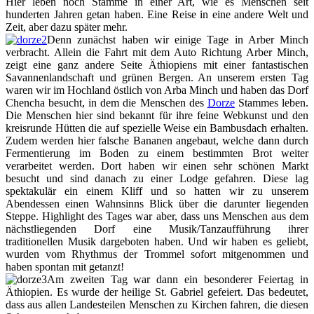
Hier leben noch Stämme in einer Art, wie es Menschen seit
hunderten Jahren getan haben. Eine Reise in eine andere Welt und
Zeit, aber dazu später mehr.
Denn zunächst haben wir einige Tage in Arber Minch
verbracht. Allein die Fahrt mit dem Auto Richtung Arber Minch,
zeigt eine ganz andere Seite Äthiopiens mit einer fantastischen
Savannenlandschaft und grünen Bergen. An unserem ersten Tag
waren wir im Hochland östlich von Arba Minch und haben das Dorf
Chencha besucht, in dem die Menschen des
Dorze
Stammes leben.
Die Menschen hier sind bekannt für ihre feine Webkunst und den
kreisrunde Hütten die auf spezielle Weise ein Bambusdach erhalten.
Zudem werden hier falsche Bananen angebaut, welche dann durch
Fermentierung im Boden zu einem bestimmten Brot weiter
verarbeitet werden. Dort haben wir einen sehr schönen Markt
besucht und sind danach zu einer Lodge gefahren. Diese lag
spektakulär ein einem Kliff und so hatten wir zu unserem
Abendessen einen Wahnsinns Blick über die darunter liegenden
Steppe. Highlight des Tages war aber, dass uns Menschen aus dem
nächstliegenden Dorf eine Musik/Tanzaufführung ihrer
traditionellen Musik dargeboten haben. Und wir haben es geliebt,
wurden vom Rhythmus der Trommel sofort mitgenommen und
haben spontan mit getanzt!
Am zweiten Tag war dann ein besonderer Feiertag in
Äthiopien. Es wurde der heilige St. Gabriel gefeiert. Das bedeutet,
dass aus allen Landesteilen Menschen zu Kirchen fahren, die diesen