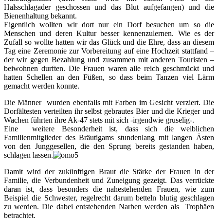
Halsschlagader geschossen und das Blut aufgefangen) und die
Bienenhaltung bekannt.
Eigentlich wollten wir dort nur ein Dorf besuchen um so die
Menschen und deren Kultur besser kennenzulernen. Wie es der
Zufall so wollte hatten wir das Glück und die Ehre, dass an diesem
Tag eine Zeremonie zur Vorbereitung auf eine Hochzeit stattfand –
der wir gegen Bezahlung und zusammen mit anderen Touristen –
beiwohnen durften. Die Frauen waren alle reich geschmückt und
hatten Schellen an den Füßen, so dass beim Tanzen viel Lärm
gemacht werden konnte.
Die Männer wurden ebenfalls mit Farben im Gesicht verziert. Die
Dorfältesten verteilten ihr selbst gebrautes Bier und die Krieger und
Wachen führten ihre Ak-47 stets mit sich -irgendwie gruselig-.
Eine weitere Besonderheit ist, dass sich die weiblichen
Familienmitglieder des Bräutigams stundenlang mit langen Ästen
von den Junggesellen, die den Sprung bereits gestanden haben,
schlagen lassen.
Damit wird der zukünftigen Braut die Stärke der Frauen in der
Familie, die Verbundenheit und Zuneigung gezeigt. Das verrückte
daran ist, dass besonders die nahestehenden Frauen, wie zum
Beispiel die Schwester, regelrecht darum betteln blutig geschlagen
zu werden. Die dabei entstehenden Narben werden als Trophäen
betrachtet.