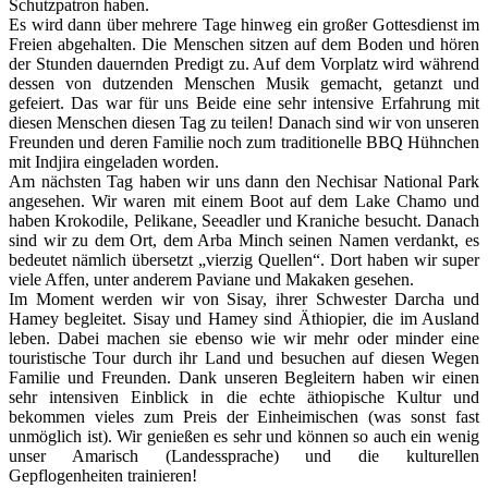
Schutzpatron haben.
Es wird dann über mehrere Tage hinweg ein großer Gottesdienst im
Freien abgehalten. Die Menschen sitzen auf dem Boden und hören
der Stunden dauernden Predigt zu. Auf dem Vorplatz wird während
dessen von dutzenden Menschen Musik gemacht, getanzt und
gefeiert. Das war für uns Beide eine sehr intensive Erfahrung mit
diesen Menschen diesen Tag zu teilen! Danach sind wir von unseren
Freunden und deren Familie noch zum traditionelle BBQ Hühnchen
mit Indjira eingeladen worden.
Am nächsten Tag haben wir uns dann den Nechisar National Park
angesehen. Wir waren mit einem Boot auf dem Lake Chamo und
haben Krokodile, Pelikane, Seeadler und Kraniche besucht. Danach
sind wir zu dem Ort, dem Arba Minch seinen Namen verdankt, es
bedeutet nämlich übersetzt „vierzig Quellen“. Dort haben wir super
viele Affen, unter anderem Paviane und Makaken gesehen.
Im Moment werden wir von Sisay, ihrer Schwester Darcha und
Hamey begleitet. Sisay und Hamey sind Äthiopier, die im Ausland
leben. Dabei machen sie ebenso wie wir mehr oder minder eine
touristische Tour durch ihr Land und besuchen auf diesen Wegen
Familie und Freunden. Dank unseren Begleitern haben wir einen
sehr intensiven Einblick in die echte äthiopische Kultur und
bekommen vieles zum Preis der Einheimischen (was sonst fast
unmöglich ist). Wir genießen es sehr und können so auch ein wenig
unser Amarisch (Landessprache) und die kulturellen
Gepflogenheiten trainieren!