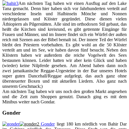
Am nächsten Tag haben wir einen Ausflug auf den Lake
Tana gemacht. Denn hier haben sich vor Jahrhunderten verteilt auf
verschiedene Inseln und Halbinseln Mönche und Nonnen
niedergelassen und Klöster gegründet. Diese dienen vielen
Äthiopiern als Pilgerstätten. Alle sind im orthodoxen Stil gebaut, das
heißt die Kirchen sind kreisrund, es gibt getrennte Eingänge für
Frauen und Männer, und im Innere findet sich ein Würfel der außen
reich mit Szenen aus der Bibel bemalt ist. Der innere Teil der Würfel
bleibt den Priestern vorbehalten. Es gibt wohl an die 50 Klöster
verteilt am und im See, wir haben davon fünf besucht. Neben den
Klöstern haben wir außerdem die reiche Vogelwelt des Sees
bestaunen können. Leider hatten wir aber kein Glück und haben
(wieder) keine Nilpferde gesehen. Am Abend haben dann noch
zwei jamaikanische Reggae-Urgesteine in der Bar unseres Hotels
super guten Dancehall/Reggae aufgelegt, das auch ganz ohne
übersteuerter Boxen und mit aktuellen Liedern. Also ganz nach
unserem Geschmack;)
Am nächsten Tag haben wir uns noch den großen Markt angesehen
und die Zeit zum Shoppen genutzt. Danach ging es mit dem
Minibus weiter nach Gondar.
Gonder
Gonder
liegt 180 km nördlich von Bahir Dar