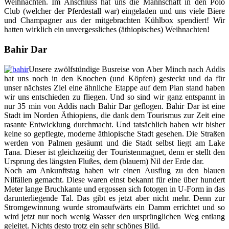
Weihnachten. Im Anschluss hat uns die Mannschaft in den Polo
Club (welcher der Pferdestall war) eingeladen und uns viele Biere
und Champagner aus der mitgebrachten Kühlbox spendiert! Wir
hatten wirklich ein unvergessliches (äthiopisches) Weihnachten!
Bahir Dar
Unsere zwölfstündige Busreise von Aber Minch nach Addis
hat uns noch in den Knochen (und Köpfen) gesteckt und da für
unser nächstes Ziel eine ähnliche Etappe auf dem Plan stand haben
wir uns entschieden zu fliegen. Und so sind wir ganz entspannt in
nur 35 min von Addis nach Bahir Dar geflogen. Bahir Dar ist eine
Stadt im Norden Äthiopiens, die dank dem Tourismus zur Zeit eine
rasante Entwicklung durchmacht. Und tatsächlich haben wir bisher
keine so gepflegte, moderne äthiopische Stadt gesehen. Die Straßen
werden von Palmen gesäumt und die Stadt selbst liegt am Lake
Tana. Dieser ist gleichzeitig der Touristenmagnet, denn er stellt den
Ursprung des längsten Flußes, dem (blauem) Nil der Erde dar.
Noch am Ankunftstag haben wir einen Ausflug zu den blauen
Nilfällen gemacht. Diese waren einst bekannt für eine über hundert
Meter lange Bruchkante und ergossen sich fotogen in U-Form in das
darunterliegende Tal. Das gibt es jetzt aber nicht mehr. Denn zur
Stromgewinnung wurde stromaufwärts ein Damm errichtet und so
wird jetzt nur noch wenig Wasser den ursprünglichen Weg entlang
geleitet. Nichts desto trotz ein sehr schönes Bild.