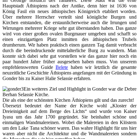
im Gebirge nördlich des Tanasees. Diese Stadt war die erste
Hauptstadt Äthiopiens nach der Antike, denn hier ist 1636 von
König Fasil ein neues äthiopisches Königreich etabliert worden.
Über mehrere Herrscher verteilt sind königliche Burgen und
Kirchen entstanden, die erstaunlicherweise auch die Irrungen und
Wirrungen mehrerer Kriege sehr gut überstanden haben. Das ganze
wird von einer großen ovalen Burgmauer umgeben und schafft so
einen einzigartigen Platz inmitten des äthiopischen Trubels
drumherum. Wir haben praktisch einen ganzen Tag damit verbracht
durch die beeindruckende mittelalterliche Burg zu wandern. Man
konnte sich dabei sehr gut vorstellen wie das ganze hier noch ein
paar hundert Jahre früher ausgesehen haben muss. Von unserem
empfehlenswerten Guide
Belete
haben wir letztlich die gesamte
neuzeitliche Geschichte Äthiopiens angefangen mit der Gründung in
Gonder bis zu Kaiser Halie Selassie erfahren.
Ein weiteres Ziel und Highlight in Gonder war die Debre
Berhan Selassie Kirche.
Die als eine der schönsten Kirchen Äthiopiens gilt und das zurecht!
Übersetzt bedeutet der Name der Kirche wohl „Kloster der
Dreieinigkeit auf dem Berge des Lichts“ und wurde von Kaiser
Iyasu um das Jahr 1700 gegründet. Sie beinhaltet schöne und
einmaligen Wandmalereinen. Wobei die Malereien in den Klöstern
um den Lake Tana schöner waren. Das wahre Highlight für uns hier
waren aber nicht die Architektur und die Wandmalereien sondern