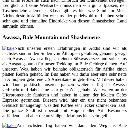
und ohne Probleme auch nach Einbruch der Dunkelheit bewegen.
Lediglich auf seine Wertsachen muss man sehr gut aufpassen, den
Taschendiebe allererster Klasse gibt es hier wie Sand am Meer.
Nichts desto trotz fühlen wir uns hier pudelwohl und haben schon
sehr gute und einmalige Eindrücke von diesem fantastischen Land
sammeln können.
Awassa, Bale Mountain und Shashemene
Nach unseren ersten Erfahrungen in Addis sind wir als
nächstes sind in den Süden von Äthiopien gefahren, genauer gesagt
nach Awassa. Awassa liegt an einem Süßwassersee und sollte uns
als Ausgangspunkt für unser Trekking im Bale Gebirge dienen. Auf
unserem Weg haben wir beinahe obligatorisch für Afrika einen
platten Reifen gehabt. Im Bus haben wir dafür aber eine sehr nette
in Äthiopien geborene US Amerikanerin getroffen. Mit dieser haben
wir dann praktisch unseren ganzen weiteren Tag in Awassa
verbracht und dabei eine sehr gute Zeit gehabt. Wir waren an der
Uferpromenade flanieren und haben in einem der lokalen Cafés
Espresso getrunken. Diesem wird hier ein uns nicht bekanntes
Gebüsch hinzugefügt, was den Kaffee sehr lecker schmecken lässt!
Die ganze Stadt ist übersät mit Vögeln aller Art. Besonders
auffallend sind aber die unzähligen Maribus hier, sehr geil!
Am nächsten Tag haben wir dann den Weg ins Bale