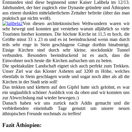
Entstanden sind diese beginnend unter Kaiser Lalibela im 12/13.
Jahrhundert, der hier zugleich eine Dynastie gründete und Äthiopien
aus einem dunklen mittelalterlichem Zeitalter befreite (über das man
praktisch gar nichts weiß).
Von diesen architektonischen Weltwundern waren wir
sehr bewegt und konnten gut verstehen warum alljährlich so viele
Touristen hierher kommen. Die höchste Kirche ist 11,5 m hoch, die
Größte misst 33 x 23 m und es ist beeindruckend wenn man durch
teils sehr enge in Stein geschlagene Gänge dorthin hinabsteigt.
Einige Kirchen sind durch sehr kleine, stockdunkle Tunnel
verbunden. Besonders beeindruckend ist es auch, dass die
Einwohner noch heute die Kirchen aufsuchen um zu beten.
Die spektakuläre Landschaft eignet sich auch perfekt zum Trekken.
Unser Ziel war das Kloster Asheten auf 3200 m Höhe, welches
ebenfalls in Stein geschlagen wurde und sogar noch älter als all die
Kirchen in der Stadt sein soll!
Das trekken und klettern auf den Gipfel hatte sich gelohnt, es war
ein unglaublich schöner Ausblick von da oben und wir konnten uns
zur Abwechslung mal wieder bewegen.:)
Danach haben wir uns zurück nach Addis gemacht und die
verbleibenden eineinhalb Tage genutzt um unsere neuen
äthiopischen Freunde nochmals zu treffen!
Fazit Äthiopien: