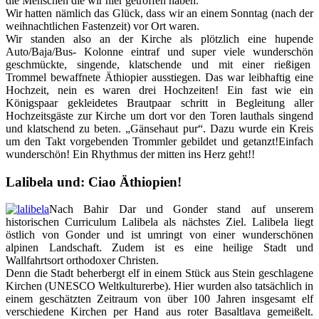
die Menschen die wir hier getroffen haben.
Wir hatten nämlich das Glück, dass wir an einem Sonntag (nach der
weihnachtlichen Fastenzeit) vor Ort waren.
Wir standen also an der Kirche als plötzlich eine hupende
Auto/Baja/Bus- Kolonne eintraf und super viele wunderschön
geschmückte, singende, klatschende und mit einer rießigen
Trommel bewaffnete Äthiopier ausstiegen. Das war leibhaftig eine
Hochzeit, nein es waren drei Hochzeiten! Ein fast wie ein
Königspaar gekleidetes Brautpaar schritt in Begleitung aller
Hochzeitsgäste zur Kirche um dort vor den Toren lauthals singend
und klatschend zu beten. „Gänsehaut pur“. Dazu wurde ein Kreis
um den Takt vorgebenden Trommler gebildet und getanzt!Einfach
wunderschön! Ein Rhythmus der mitten ins Herz geht!!
Lalibela und: Ciao Äthiopien!
Nach Bahir Dar und Gonder stand auf unserem
historischen Curriculum Lalibela als nächstes Ziel. Lalibela liegt
östlich von Gonder und ist umringt von einer wunderschönen
alpinen Landschaft. Zudem ist es eine heilige Stadt und
Wallfahrtsort orthodoxer Christen.
Denn die Stadt beherbergt elf in einem Stück aus Stein geschlagene
Kirchen (UNESCO Weltkulturerbe). Hier wurden also tatsächlich in
einem geschätzten Zeitraum von über 100 Jahren insgesamt elf
verschiedene Kirchen per Hand aus roter Basaltlava gemeißelt.