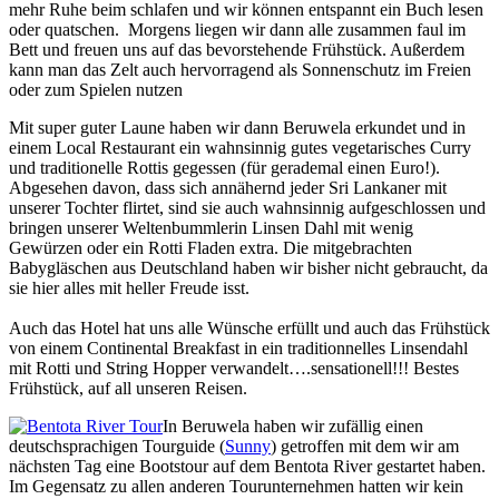
mehr Ruhe beim schlafen und wir können entspannt ein Buch lesen
oder quatschen. Morgens liegen wir dann alle zusammen faul im
Bett und freuen uns auf das bevorstehende Frühstück. Außerdem
kann man das Zelt auch hervorragend als Sonnenschutz im Freien
oder zum Spielen nutzen
Mit super guter Laune haben wir dann Beruwela erkundet und in
einem Local Restaurant ein wahnsinnig gutes vegetarisches Curry
und traditionelle Rottis gegessen (für gerademal einen Euro!).
Abgesehen davon, dass sich annähernd jeder Sri Lankaner mit
unserer Tochter flirtet, sind sie auch wahnsinnig aufgeschlossen und
bringen unserer Weltenbummlerin Linsen Dahl mit wenig
Gewürzen oder ein Rotti Fladen extra. Die mitgebrachten
Babygläschen aus Deutschland haben wir bisher nicht gebraucht, da
sie hier alles mit heller Freude isst.
Auch das Hotel hat uns alle Wünsche erfüllt und auch das Frühstück
von einem Continental Breakfast in ein traditionnelles Linsendahl
mit Rotti und String Hopper verwandelt….sensationell!!! Bestes
Frühstück, auf all unseren Reisen.
In Beruwela haben wir zufällig einen
deutschsprachigen Tourguide (
Sunny
) getroffen mit dem wir am
nächsten Tag eine Bootstour auf dem Bentota River gestartet haben.
Im Gegensatz zu allen anderen Tourunternehmen hatten wir kein