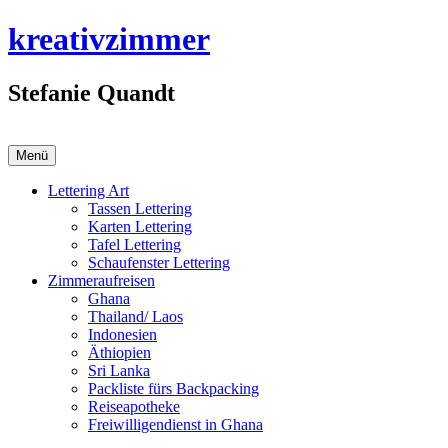
Zum
kreativzimmer
Inhalt
springen
Stefanie Quandt
Menü
Lettering Art
Tassen Lettering
Karten Lettering
Tafel Lettering
Schaufenster Lettering
Zimmeraufreisen
Ghana
Thailand/ Laos
Indonesien
Äthiopien
Sri Lanka
Packliste fürs Backpacking
Reiseapotheke
Freiwilligendienst in Ghana