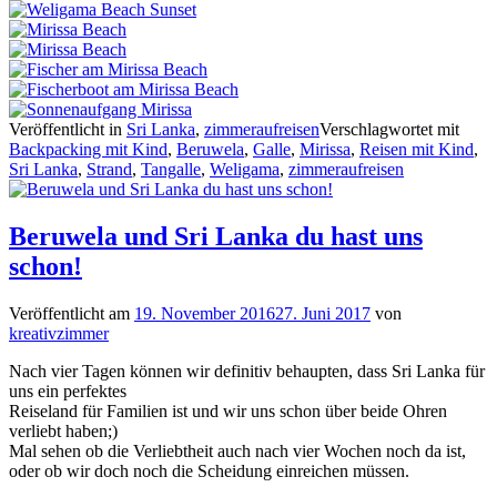
Veröffentlicht in
Sri Lanka
,
zimmeraufreisen
Verschlagwortet mit
Backpacking mit Kind
,
Beruwela
,
Galle
,
Mirissa
,
Reisen mit Kind
,
Sri Lanka
,
Strand
,
Tangalle
,
Weligama
,
zimmeraufreisen
Beruwela und Sri Lanka du hast uns
schon!
Veröffentlicht am
19. November 2016
27. Juni 2017
von
kreativzimmer
Nach vier Tagen können wir definitiv behaupten, dass Sri Lanka für
uns ein perfektes
Reiseland für Familien ist und wir uns schon über beide Ohren
verliebt haben;)
Mal sehen ob die Verliebtheit auch nach vier Wochen noch da ist,
oder ob wir doch noch die Scheidung einreichen müssen.