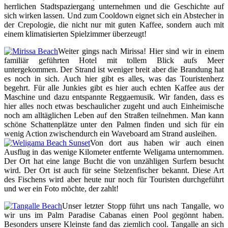
herrlichen Stadtspaziergang unternehmen und die Geschichte auf
sich wirken lassen. Und zum Cooldown eignet sich ein Abstecher in
der Crepologie, die nicht nur mit guten Kaffee, sondern auch mit
einem klimatisierten Spielzimmer überzeugt!
Weiter gings nach Mirissa! Hier sind wir in einem
familiär geführten Hotel mit tollem Blick aufs Meer
untergekommen. Der Strand ist weniger breit aber die Brandung hat
es noch in sich. Auch hier gibt es alles, was das Touristenherz
begehrt. Für alle Junkies gibt es hier auch echten Kaffee aus der
Maschine und dazu entspannte Reggaemusik. Wir fanden, dass es
hier alles noch etwas beschaulicher zugeht und auch Einheimische
noch am alltäglichen Leben auf den Straßen teilnehmen. Man kann
schöne Schattenplätze unter den Palmen finden und sich für ein
wenig Action zwischendurch ein Waveboard am Strand ausleihen.
Von dort aus haben wir auch einen
Ausflug in das wenige Kilometer entfernte Weligama unternommen.
Der Ort hat eine lange Bucht die von unzähligen Surfern besucht
wird. Der Ort ist auch für seine Stelzenfischer bekannt. Diese Art
des Fischens wird aber heute nur noch für Touristen durchgeführt
und wer ein Foto möchte, der zahlt!
Unser letzter Stopp führt uns nach Tangalle, wo
wir uns im Palm Paradise Cabanas einen Pool gegönnt haben.
Besonders unsere Kleinste fand das ziemlich cool. Tangalle an sich