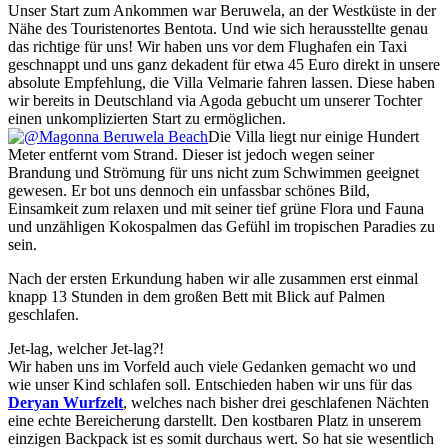
Unser Start zum Ankommen war Beruwela, an der Westküste in der
Nähe des Touristenortes Bentota. Und wie sich herausstellte genau
das richtige für uns! Wir haben uns vor dem Flughafen ein Taxi
geschnappt und uns ganz dekadent für etwa 45 Euro direkt in unsere
absolute Empfehlung, die Villa Velmarie fahren lassen. Diese haben
wir bereits in Deutschland via Agoda gebucht um unserer Tochter
einen unkomplizierten Start zu ermöglichen.
Die Villa liegt nur einige Hundert
Meter entfernt vom Strand. Dieser ist jedoch wegen seiner
Brandung und Strömung für uns nicht zum Schwimmen geeignet
gewesen. Er bot uns dennoch ein unfassbar schönes Bild,
Einsamkeit zum relaxen und mit seiner tief grüne Flora und Fauna
und unzähligen Kokospalmen das Gefühl im tropischen Paradies zu
sein.
Nach der ersten Erkundung haben wir alle zusammen erst einmal
knapp 13 Stunden in dem großen Bett mit Blick auf Palmen
geschlafen.
Jet-lag, welcher Jet-lag?!
Wir haben uns im Vorfeld auch viele Gedanken gemacht wo und
wie unser Kind schlafen soll. Entschieden haben wir uns für das
Deryan Wurfzelt
, welches nach bisher drei geschlafenen Nächten
eine echte Bereicherung darstellt. Den kostbaren Platz in unserem
einzigen Backpack ist es somit durchaus wert. So hat sie wesentlich