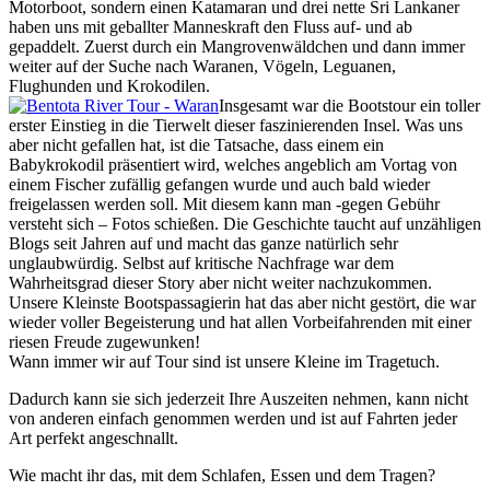
Motorboot, sondern einen Katamaran und drei nette Sri Lankaner
haben uns mit geballter Manneskraft den Fluss auf- und ab
gepaddelt. Zuerst durch ein Mangrovenwäldchen und dann immer
weiter auf der Suche nach Waranen, Vögeln, Leguanen,
Flughunden und Krokodilen.
Insgesamt war die Bootstour ein toller
erster Einstieg in die Tierwelt dieser faszinierenden Insel. Was uns
aber nicht gefallen hat, ist die Tatsache, dass einem ein
Babykrokodil präsentiert wird, welches angeblich am Vortag von
einem Fischer zufällig gefangen wurde und auch bald wieder
freigelassen werden soll. Mit diesem kann man -gegen Gebühr
versteht sich – Fotos schießen. Die Geschichte taucht auf unzähligen
Blogs seit Jahren auf und macht das ganze natürlich sehr
unglaubwürdig. Selbst auf kritische Nachfrage war dem
Wahrheitsgrad dieser Story aber nicht weiter nachzukommen.
Unsere Kleinste Bootspassagierin hat das aber nicht gestört, die war
wieder voller Begeisterung und hat allen Vorbeifahrenden mit einer
riesen Freude zugewunken!
Wann immer wir auf Tour sind ist unsere Kleine im Tragetuch.
Dadurch kann sie sich jederzeit Ihre Auszeiten nehmen, kann nicht
von anderen einfach genommen werden und ist auf Fahrten jeder
Art perfekt angeschnallt.
Wie macht ihr das, mit dem Schlafen, Essen und dem Tragen?