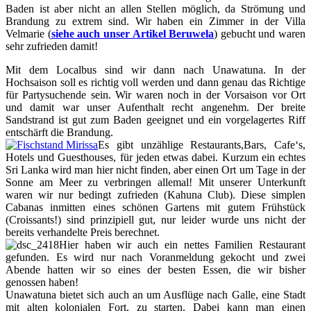
Baden ist aber nicht an allen Stellen möglich, da Strömung und
Brandung zu extrem sind. Wir haben ein Zimmer in der Villa
Velmarie (
siehe auch unser Artikel Beruwela
) gebucht und waren
sehr zufrieden damit!
Mit dem Localbus sind wir dann nach Unawatuna. In der
Hochsaison soll es richtig voll werden und dann genau das Richtige
für Partysuchende sein. Wir waren noch in der Vorsaison vor Ort
und damit war unser Aufenthalt recht angenehm. Der breite
Sandstrand ist gut zum Baden geeignet und ein vorgelagertes Riff
entschärft die Brandung.
Es gibt unzählige Restaurants,Bars, Cafe‘s,
Hotels und Guesthouses, für jeden etwas dabei. Kurzum ein echtes
Sri Lanka wird man hier nicht finden, aber einen Ort um Tage in der
Sonne am Meer zu verbringen allemal! Mit unserer Unterkunft
waren wir nur bedingt zufrieden (Kahuna Club). Diese simplen
Cabanas inmitten eines schönen Gartens mit gutem Frühstück
(Croissants!) sind prinzipiell gut, nur leider wurde uns nicht der
bereits verhandelte Preis berechnet.
Hier haben wir auch ein nettes Familien Restaurant
gefunden. Es wird nur nach Voranmeldung gekocht und zwei
Abende hatten wir so eines der besten Essen, die wir bisher
genossen haben!
Unawatuna bietet sich auch an um Ausflüge nach Galle, eine Stadt
mit alten kolonialen Fort, zu starten. Dabei kann man einen